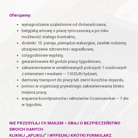
Oferujemy:
wynagrodzenie uzależnione od doświadczenia,
belgijską umowę o pracę tymczasową a po roku
możliwość stałego kontraktu,
dodatki: 13. pensja, pieniądze wakacyjne, zasiłek rodzinny,
ubezpieczenie zdrowotne i wypadkowe,
cotygodniowe wypłaty,
gwarantowane 40 godzin pracy tygodniowo,
zakwaterowanie w umeblowanych pokojach 1-osobowych
z internetem i mediami – 110 EUR/tydzień,
darmowy transport do pracy lub zwrot kosztów dojazdu,
pomoc w organizacji prywatnego zakwaterowania blisko
miejsca pracy,
wsparcie koordynatorów i rekruterów Cosmoworker – 7 dni
w tygodniu.
NIE PRZESYŁAJ CV MAILEM – DBAJ O BEZPIECZEŃSTWO
SWOICH DANYCH.
KLIKNIJ „APLIKUJ” I WYPEŁNIJ KRÓTKI FORMULARZ.