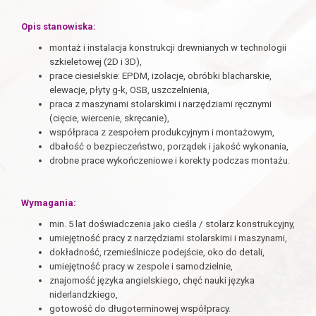
Opis stanowiska:
montaż i instalacja konstrukcji drewnianych w technologii
szkieletowej (2D i 3D),
prace ciesielskie: EPDM, izolacje, obróbki blacharskie,
elewacje, płyty g-k, OSB, uszczelnienia,
praca z maszynami stolarskimi i narzędziami ręcznymi
(cięcie, wiercenie, skręcanie),
współpraca z zespołem produkcyjnym i montażowym,
dbałość o bezpieczeństwo, porządek i jakość wykonania,
drobne prace wykończeniowe i korekty podczas montażu.
Wymagania:
min. 5 lat doświadczenia jako cieśla / stolarz konstrukcyjny,
umiejętność pracy z narzędziami stolarskimi i maszynami,
dokładność, rzemieślnicze podejście, oko do detali,
umiejętność pracy w zespole i samodzielnie,
znajomość języka angielskiego, chęć nauki języka
niderlandzkiego,
gotowość do długoterminowej współpracy.