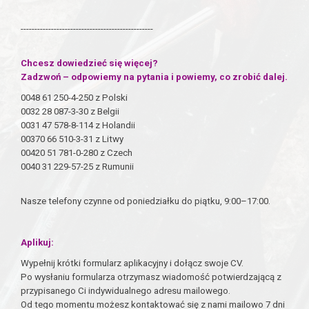
------------------------------------------------
Chcesz dowiedzieć się więcej?
Zadzwoń – odpowiemy na pytania i powiemy, co zrobić dalej.
0048 61 250-4-250 z Polski
0032 28 087-3-30 z Belgii
0031 47 578-8-114 z Holandii
00370 66 510-3-31 z Litwy
00420 51 781-0-280 z Czech
0040 31 229-57-25 z Rumunii
Nasze telefony czynne od poniedziałku do piątku, 9:00–17:00.
Aplikuj:
Wypełnij krótki formularz aplikacyjny i dołącz swoje CV.
Po wysłaniu formularza otrzymasz wiadomość potwierdzającą z
przypisanego Ci indywidualnego adresu mailowego.
Od tego momentu możesz kontaktować się z nami mailowo 7 dni