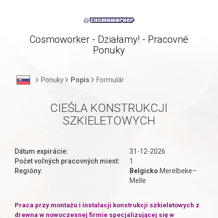
Cosmoworker - Działamy! - Pracovné
Ponuky
Ponuky
Popis
Formulár
CIEŚLA KONSTRUKCJI
SZKIELETOWYCH
Dátum expirácie:
31-12-2026
Počet voľných pracovných miest:
1
Regióny:
Belgicko
Merelbeke–
Melle
Praca przy montażu i instalacji konstrukcji szkieletowych z
drewna w nowoczesnej firmie specjalizującej się w