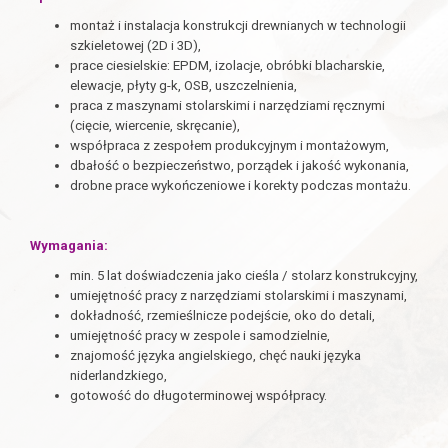
montaż i instalacja konstrukcji drewnianych w technologii
szkieletowej (2D i 3D),
prace ciesielskie: EPDM, izolacje, obróbki blacharskie,
elewacje, płyty g-k, OSB, uszczelnienia,
praca z maszynami stolarskimi i narzędziami ręcznymi
(cięcie, wiercenie, skręcanie),
współpraca z zespołem produkcyjnym i montażowym,
dbałość o bezpieczeństwo, porządek i jakość wykonania,
drobne prace wykończeniowe i korekty podczas montażu.
Wymagania:
min. 5 lat doświadczenia jako cieśla / stolarz konstrukcyjny,
umiejętność pracy z narzędziami stolarskimi i maszynami,
dokładność, rzemieślnicze podejście, oko do detali,
umiejętność pracy w zespole i samodzielnie,
znajomość języka angielskiego, chęć nauki języka
niderlandzkiego,
gotowość do długoterminowej współpracy.