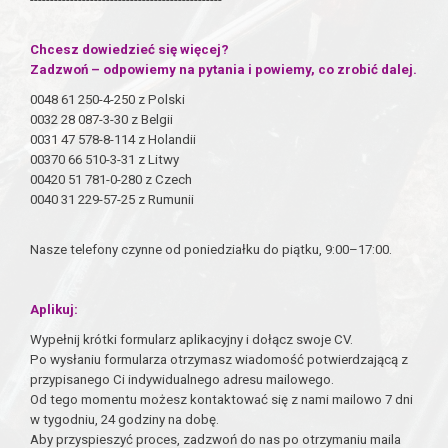
Chcesz dowiedzieć się więcej?
Zadzwoń – odpowiemy na pytania i powiemy, co zrobić dalej.
0048 61 250-4-250 z Polski
0032 28 087-3-30 z Belgii
0031 47 578-8-114 z Holandii
00370 66 510-3-31 z Litwy
00420 51 781-0-280 z Czech
0040 31 229-57-25 z Rumunii
Nasze telefony czynne od poniedziałku do piątku, 9:00–17:00.
Aplikuj:
Wypełnij krótki formularz aplikacyjny i dołącz swoje CV.
Po wysłaniu formularza otrzymasz wiadomość potwierdzającą z
przypisanego Ci indywidualnego adresu mailowego.
Od tego momentu możesz kontaktować się z nami mailowo 7 dni
w tygodniu, 24 godziny na dobę.
Aby przyspieszyć proces, zadzwoń do nas po otrzymaniu maila