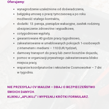
Oferujemy:
wynagrodzenie uzależnione od doświadczenia,
belgijską umowę o pracę tymczasową a po roku
możliwość stałego kontraktu,
dodatki: 13. pensja, pieniądze wakacyjne, zasiłek rodzinny,
ubezpieczenie zdrowotne i wypadkowe,
cotygodniowe wypłaty,
gwarantowane 40 godzin pracy tygodniowo,
zakwaterowanie w umeblowanych pokojach 1-osobowych
z internetem i mediami – 110 EUR/tydzień,
darmowy transport do pracy lub zwrot kosztów dojazdu,
pomoc w organizacji prywatnego zakwaterowania blisko
miejsca pracy,
wsparcie koordynatorów i rekruterów Cosmoworker – 7 dni
w tygodniu.
NIE PRZESYŁAJ CV MAILEM – DBAJ O BEZPIECZEŃSTWO
SWOICH DANYCH.
KLIKNIJ „APLIKUJ” I WYPEŁNIJ KRÓTKI FORMULARZ.
------------------------------------------------