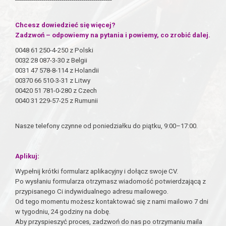
Chcesz dowiedzieć się więcej?
Zadzwoń – odpowiemy na pytania i powiemy, co zrobić dalej.
0048 61 250-4-250 z Polski
0032 28 087-3-30 z Belgii
0031 47 578-8-114 z Holandii
00370 66 510-3-31 z Litwy
00420 51 781-0-280 z Czech
0040 31 229-57-25 z Rumunii
Nasze telefony czynne od poniedziałku do piątku, 9:00–17:00.
Aplikuj:
Wypełnij krótki formularz aplikacyjny i dołącz swoje CV.
Po wysłaniu formularza otrzymasz wiadomość potwierdzającą z
przypisanego Ci indywidualnego adresu mailowego.
Od tego momentu możesz kontaktować się z nami mailowo 7 dni
w tygodniu, 24 godziny na dobę.
Aby przyspieszyć proces, zadzwoń do nas po otrzymaniu maila