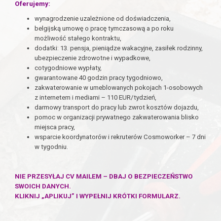
Oferujemy:
wynagrodzenie uzależnione od doświadczenia,
belgijską umowę o pracę tymczasową a po roku
możliwość stałego kontraktu,
dodatki: 13. pensja, pieniądze wakacyjne, zasiłek rodzinny,
ubezpieczenie zdrowotne i wypadkowe,
cotygodniowe wypłaty,
gwarantowane 40 godzin pracy tygodniowo,
zakwaterowanie w umeblowanych pokojach 1-osobowych
z internetem i mediami – 110 EUR/tydzień,
darmowy transport do pracy lub zwrot kosztów dojazdu,
pomoc w organizacji prywatnego zakwaterowania blisko
miejsca pracy,
wsparcie koordynatorów i rekruterów Cosmoworker – 7 dni
w tygodniu.
NIE PRZESYŁAJ CV MAILEM – DBAJ O BEZPIECZEŃSTWO
SWOICH DANYCH.
KLIKNIJ „APLIKUJ” I WYPEŁNIJ KRÓTKI FORMULARZ.
------------------------------------------------