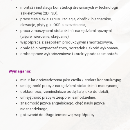
montaż i instalacja konstrukcji drewnianych w technologii
szkieletowej (2D i 3D),
prace ciesielskie: EPDM, izolacje, obróbki blacharskie,
elewacje, płyty g-k, OSB, uszczelnienia,
praca z maszynami stolarskimi i narzędziami ręcznymi
(cięcie, wiercenie, skręcanie),
współpraca z zespołem produkcyjnym i montażowym,
dbałość o bezpieczeństwo, porządek i jakość wykonania,
drobne prace wykończeniowe i korekty podczas montażu.
Wymagania:
min. 5 lat doświadczenia jako cieśla / stolarz konstrukcyjny,
umiejętność pracy z narzędziami stolarskimi i maszynami,
dokładność, rzemieślnicze podejście, oko do detali,
umiejętność pracy w zespole i samodzielnie,
znajomość języka angielskiego, chęć nauki języka
niderlandzkiego,
gotowość do długoterminowej współpracy.