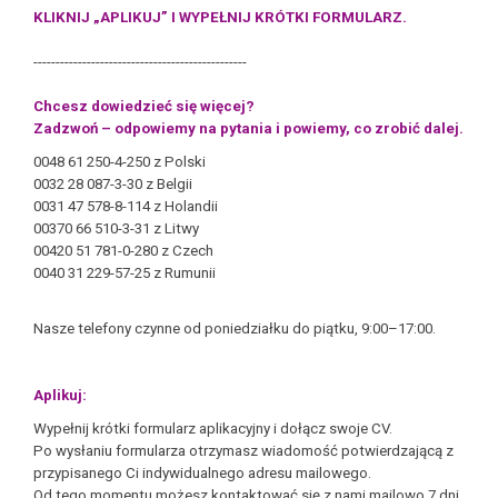
KLIKNIJ „APLIKUJ” I WYPEŁNIJ KRÓTKI FORMULARZ.
------------------------------------------------
Chcesz dowiedzieć się więcej?
Zadzwoń – odpowiemy na pytania i powiemy, co zrobić dalej.
0048 61 250-4-250 z Polski
0032 28 087-3-30 z Belgii
0031 47 578-8-114 z Holandii
00370 66 510-3-31 z Litwy
00420 51 781-0-280 z Czech
0040 31 229-57-25 z Rumunii
Nasze telefony czynne od poniedziałku do piątku, 9:00–17:00.
Aplikuj:
Wypełnij krótki formularz aplikacyjny i dołącz swoje CV.
Po wysłaniu formularza otrzymasz wiadomość potwierdzającą z
przypisanego Ci indywidualnego adresu mailowego.
Od tego momentu możesz kontaktować się z nami mailowo 7 dni