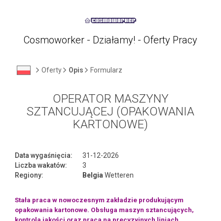
Cosmoworker - Działamy! - Oferty Pracy
Oferty
Opis
Formularz
OPERATOR MASZYNY
SZTANCUJĄCEJ (OPAKOWANIA
KARTONOWE)
Data wygaśnięcia:
31-12-2026
Liczba wakatów:
3
Regiony:
Belgia
Wetteren
Stała praca w nowoczesnym zakładzie produkującym
opakowania kartonowe. Obsługa maszyn sztancujących,
kontrola jakości oraz praca na precyzyjnych liniach