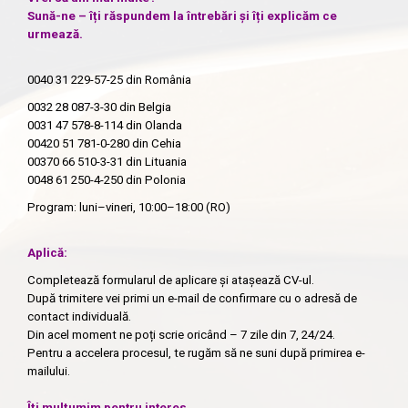
Sună-ne – îți răspundem la întrebări și îți explicăm ce
urmează.
0040 31 229-57-25
din România
0032 28 087-3-30
din Belgia
0031 47 578-8-114
din Olanda
00420 51 781-0-280
din Cehia
00370 66 510-3-31
din Lituania
0048 61 250-4-250
din Polonia
Program: luni–vineri, 10:00–18:00 (RO)
Aplică:
Completează formularul de aplicare și atașează CV-ul.
După trimitere vei primi un e-mail de confirmare cu o adresă de
contact individuală.
Din acel moment ne poți scrie oricând – 7 zile din 7, 24/24.
Pentru a accelera procesul, te rugăm să ne suni după primirea e-
mailului.
Îți mulțumim pentru interes.