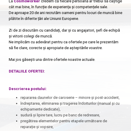
La
Cosmoworker
credem că fiecare persoană ar trebui să câștige
cât mai bine, în funcție de experiența și competențele sale.
De aproape 20 de ani recrutăm oameni pentru locuri de muncă bine
plătite în diferite țări ale Uniunii Europene.
Zi de zi discutăm cu candidați, dar și cu angajatori, șefi de echipă
și viitorii colegi de muncă.
Ne implicăm cu adevărat pentru ca ofertele pe care le prezentăm
să fie clare, corecte și apropiate de așteptările voastre.
Mai jos găsești una dintre ofertele noastre actuale.
DETALIILE OFERTEI:
Descrierea postului:
repararea daunelor de caroserie – minore și post-accident,
îndreptarea, eliminarea și tragerea îndoiturilor (manual și cu
echipamente dedicate),
sudură și lipire tare, lucru pe banc de redresare,
pregătirea elementelor pentru etapele următoare de
reparație și vopsire,