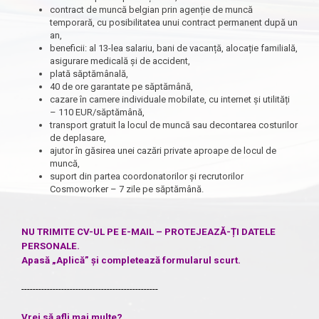
contract de muncă belgian prin agenție de muncă
temporară, cu posibilitatea unui contract permanent după un
an,
beneficii: al 13-lea salariu, bani de vacanță, alocație familială,
asigurare medicală și de accident,
plată săptămânală,
40 de ore garantate pe săptămână,
cazare în camere individuale mobilate, cu internet și utilități
– 110 EUR/săptămână,
transport gratuit la locul de muncă sau decontarea costurilor
de deplasare,
ajutor în găsirea unei cazări private aproape de locul de
muncă,
suport din partea coordonatorilor și recrutorilor
Cosmoworker – 7 zile pe săptămână.
NU TRIMITE CV-UL PE E-MAIL – PROTEJEAZĂ-ȚI DATELE
PERSONALE.
Apasă „Aplică” și completează formularul scurt.
------------------------------------------------
Vrei să afli mai multe?