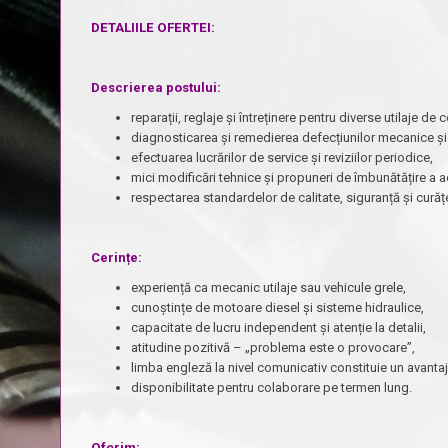
DETALIILE OFERTEI:
Descrierea postului:
reparații, reglaje și întreținere pentru diverse utilaje de c
diagnosticarea și remedierea defecțiunilor mecanice și 
efectuarea lucrărilor de service și reviziilor periodice,
mici modificări tehnice și propuneri de îmbunătățire a acti
respectarea standardelor de calitate, siguranță și curăț
Cerințe:
experiență ca mecanic utilaje sau vehicule grele,
cunoștințe de motoare diesel și sisteme hidraulice,
capacitate de lucru independent și atenție la detalii,
atitudine pozitivă – „problema este o provocare”,
limba engleză la nivel comunicativ constituie un avantaj
disponibilitate pentru colaborare pe termen lung.
Oferim: