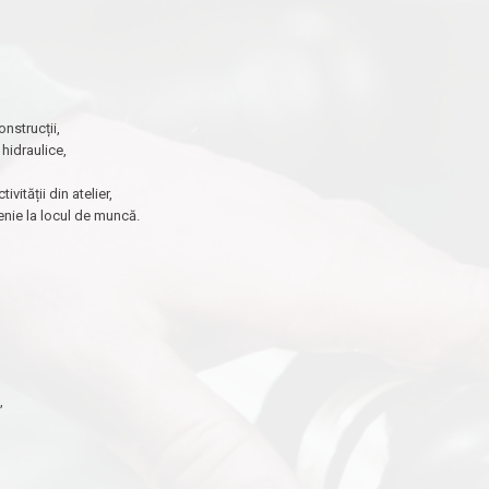
onstrucții,
hidraulice,
vității din atelier,
enie la locul de muncă.
,