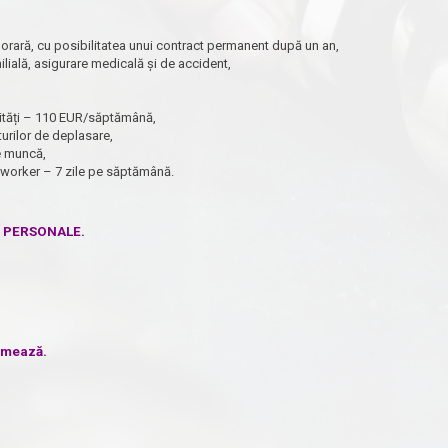
rară, cu posibilitatea unui contract permanent după un an,
milială, asigurare medicală și de accident,
ilități – 110 EUR/săptămână,
urilor de deplasare,
de muncă,
oworker – 7 zile pe săptămână.
E PERSONALE.
urmează.