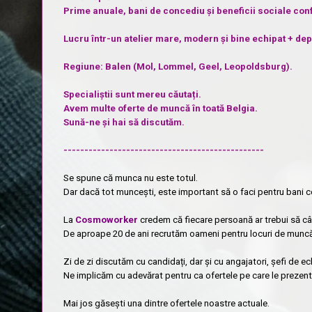
Prime anuale, bani de concediu și beneficii sociale conf
Lucru într-un atelier mare, modern și bine echipat + depl
Regiune: Balen (Mol, Lommel, Geel, Leopoldsburg).
Specialiștii sunt mereu căutați.
Avem multe oferte de muncă în toată Belgia.
Sună-ne și hai să discutăm.
------------------------------------------------
Se spune că munca nu este totul.
Dar dacă tot muncești, este important să o faci pentru bani co
La
Cosmoworker
credem că fiecare persoană ar trebui să câș
De aproape 20 de ani recrutăm oameni pentru locuri de muncă bi
Zi de zi discutăm cu candidați, dar și cu angajatori, șefi de ec
Ne implicăm cu adevărat pentru ca ofertele pe care le prezentă
Mai jos găsești una dintre ofertele noastre actuale.