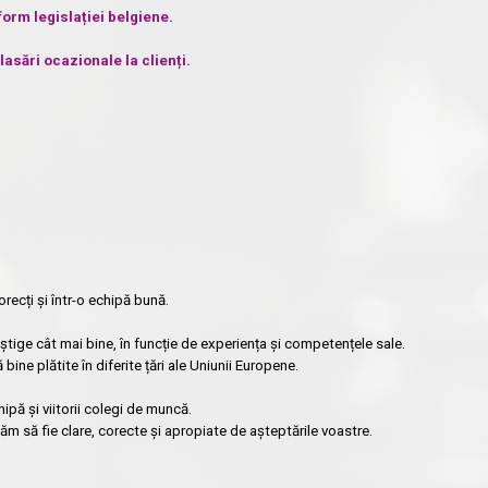
orm legislației belgiene.
asări ocazionale la clienți.
recți și într-o echipă bună.
tige cât mai bine, în funcție de experiența și competențele sale.
ne plătite în diferite țări ale Uniunii Europene.
hipă și viitorii colegi de muncă.
m să fie clare, corecte și apropiate de așteptările voastre.