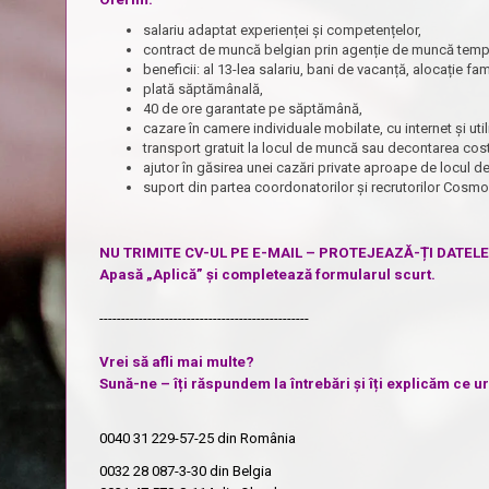
salariu adaptat experienței și competențelor,
contract de muncă belgian prin agenție de muncă tempo
beneficii: al 13-lea salariu, bani de vacanță, alocație fa
plată săptămânală,
40 de ore garantate pe săptămână,
cazare în camere individuale mobilate, cu internet și ut
transport gratuit la locul de muncă sau decontarea cost
ajutor în găsirea unei cazări private aproape de locul 
suport din partea coordonatorilor și recrutorilor Cosm
NU TRIMITE CV-UL PE E-MAIL – PROTEJEAZĂ-ȚI DATEL
Apasă „Aplică” și completează formularul scurt.
------------------------------------------------
Vrei să afli mai multe?
Sună-ne – îți răspundem la întrebări și îți explicăm ce 
0040 31 229-57-25
din România
0032 28 087-3-30
din Belgia