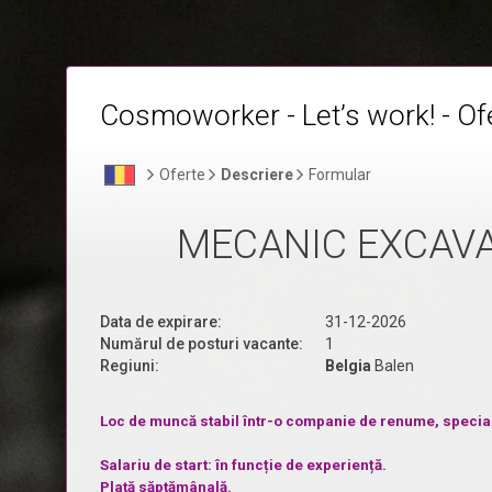
Cosmoworker - Let’s work! - Ofe
Oferte
Descriere
Formular
MECANIC EXCAVA
Data de expirare:
31-12-2026
Numărul de posturi vacante:
1
Regiuni:
Belgia
Balen
Loc de muncă stabil într-o companie de renume, specializ
Salariu de start: în funcție de experiență.
Plată săptămânală.