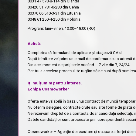
0031 47 578-8-114
din Olanda
00420 51 781-0-280
din Cehia
00370 66 510-3-31
din Lituania
0048 61 250-4-250
din Polonia
Program: luni–vineri, 10:00–18:00 (RO)
Aplică:
Completează formularul de aplicare și atașează CV-ul.
După trimitere vei primi un e-mail de confirmare cu o adresă d
Din acel moment ne poți scrie oricând – 7 zile din 7, 24/24.
Pentru a accelera procesul, te rugăm să ne suni după primirea 
Îți mulțumim pentru interes.
Echipa Cosmoworker
Oferta este valabilă în baza unui contract de muncă temporar
Nu oferim delegare, contracte civile sau alte forme de plată d
Ne rezervăm dreptul de a contacta doar candidații selectați, 
Datele candidaților sunt procesate prin corespondență securi
Cosmoworker – Agenție de recrutare și ocupare a forței de 