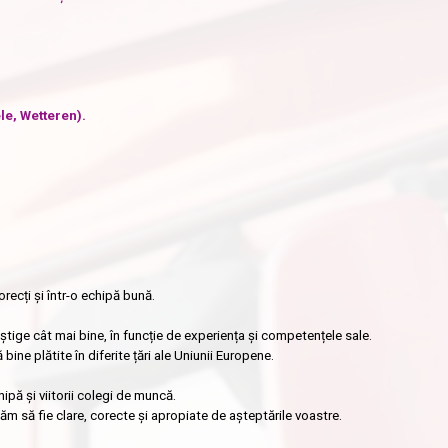
le, Wetteren).
recți și într-o echipă bună.
tige cât mai bine, în funcție de experiența și competențele sale.
ne plătite în diferite țări ale Uniunii Europene.
hipă și viitorii colegi de muncă.
m să fie clare, corecte și apropiate de așteptările voastre.