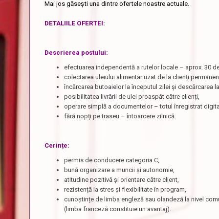
Mai jos găsești una dintre ofertele noastre actuale.
DETALIILE OFERTEI:
Descrierea postului:
efectuarea independentă a rutelor locale – aprox. 30 de
colectarea uleiului alimentar uzat de la clienți permanenț
încărcarea butoaielor la începutul zilei și descărcarea l
posibilitatea livrării de ulei proaspăt către clienți,
operare simplă a documentelor – totul înregistrat digit
fără nopți pe traseu – întoarcere zilnică.
Cerințe:
permis de conducere categoria C,
bună organizare a muncii și autonomie,
atitudine pozitivă și orientare către client,
rezistență la stres și flexibilitate în program,
cunoștințe de limba engleză sau olandeză la nivel com
(limba franceză constituie un avantaj).