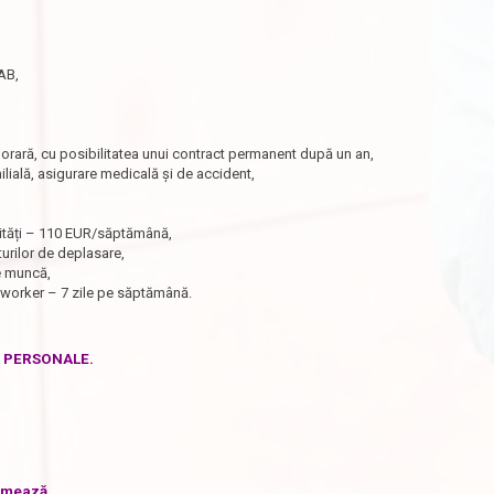
AB,
rară, cu posibilitatea unui contract permanent după un an,
milială, asigurare medicală și de accident,
ilități – 110 EUR/săptămână,
urilor de deplasare,
de muncă,
oworker – 7 zile pe săptămână.
E PERSONALE.
urmează.