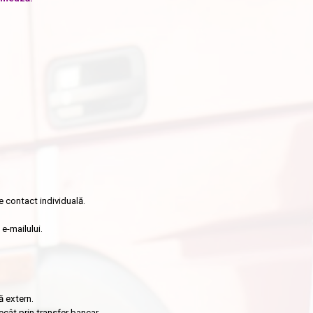
e contact individuală.
e-mailului.
ă extern.
ecât prin transfer bancar.