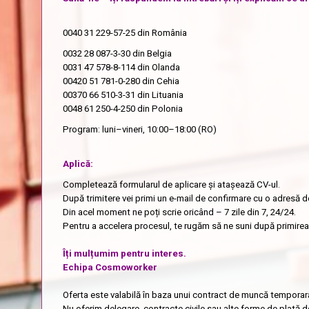
0040 31 229-57-25
din România
0032 28 087-3-30
din Belgia
0031 47 578-8-114
din Olanda
00420 51 781-0-280
din Cehia
00370 66 510-3-31
din Lituania
0048 61 250-4-250
din Polonia
Program: luni–vineri, 10:00–18:00 (RO)
Aplică:
Completează formularul de aplicare și atașează CV-ul.
După trimitere vei primi un e-mail de confirmare cu o adresă d
Din acel moment ne poți scrie oricând – 7 zile din 7, 24/24.
Pentru a accelera procesul, te rugăm să ne suni după primirea 
Îți mulțumim pentru interes.
Echipa Cosmoworker
Oferta este valabilă în baza unui contract de muncă temporar
Nu oferim delegare, contracte civile sau alte forme de plată d