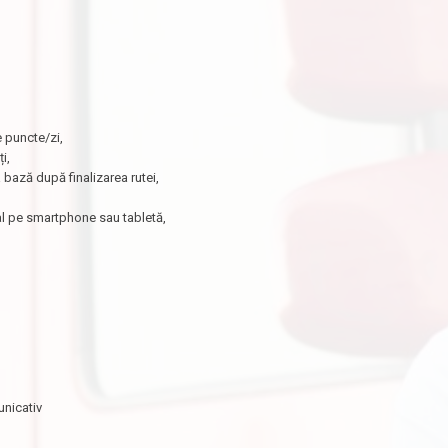
 puncte/zi,
i,
a bază după finalizarea rutei,
al pe smartphone sau tabletă,
unicativ