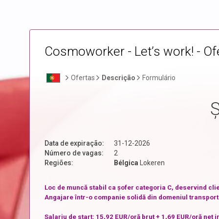
Cosmoworker - Let’s work! - O
Ofertas
Descrição
Formulário
Data de expiração:
31-12-2026
Número de vagas:
2
Regiões:
Bélgica
Lokeren
Loc de muncă stabil ca șofer categoria C, deservind clien
Angajare într-o companie solidă din domeniul transportulu
Salariu de start: 15,92 EUR/oră brut + 1,69 EUR/oră net