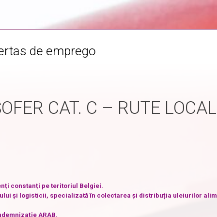
fertas de emprego
ȘOFER CAT. C – RUTE LOCAL
ți constanți pe teritoriul Belgiei.
i și logisticii, specializată în colectarea și distribuția uleiurilor ali
 indemnizație ARAB.