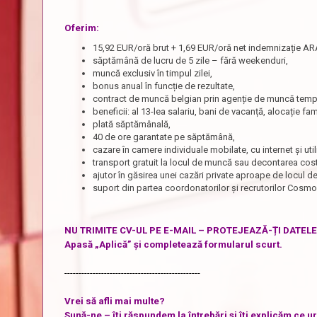
Oferim:
15,92 EUR/oră brut + 1,69 EUR/oră net indemnizație AR
săptămână de lucru de 5 zile – fără weekenduri,
muncă exclusiv în timpul zilei,
bonus anual în funcție de rezultate,
contract de muncă belgian prin agenție de muncă tempo
beneficii: al 13-lea salariu, bani de vacanță, alocație fa
plată săptămânală,
40 de ore garantate pe săptămână,
cazare în camere individuale mobilate, cu internet și ut
transport gratuit la locul de muncă sau decontarea cost
ajutor în găsirea unei cazări private aproape de locul 
suport din partea coordonatorilor și recrutorilor Cosm
NU TRIMITE CV-UL PE E-MAIL – PROTEJEAZĂ-ȚI DATEL
Apasă „Aplică” și completează formularul scurt.
------------------------------------------------
Vrei să afli mai multe?
Sună-ne – îți răspundem la întrebări și îți explicăm ce 