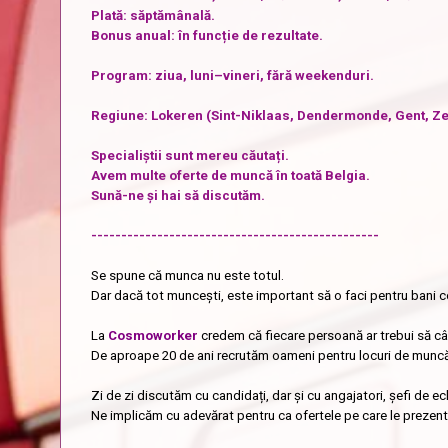
Plată: săptămânală.
Bonus anual: în funcție de rezultate.
Program: ziua, luni–vineri, fără weekenduri.
Regiune: Lokeren (Sint-Niklaas, Dendermonde, Gent, Ze
Specialiștii sunt mereu căutați.
Avem multe oferte de muncă în toată Belgia.
Sună-ne și hai să discutăm.
------------------------------------------------
Se spune că munca nu este totul.
Dar dacă tot muncești, este important să o faci pentru bani co
La
Cosmoworker
credem că fiecare persoană ar trebui să câș
De aproape 20 de ani recrutăm oameni pentru locuri de muncă bi
Zi de zi discutăm cu candidați, dar și cu angajatori, șefi de ec
Ne implicăm cu adevărat pentru ca ofertele pe care le prezentă