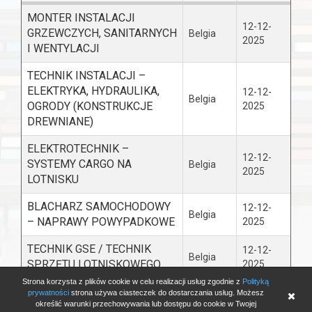
MONTER INSTALACJI
12-12-
GRZEWCZYCH, SANITARNYCH
Belgia
2025
I WENTYLACJI
TECHNIK INSTALACJI –
ELEKTRYKA, HYDRAULIKA,
12-12-
Belgia
OGRODY (KONSTRUKCJE
2025
DREWNIANE)
ELEKTROTECHNIK –
12-12-
SYSTEMY CARGO NA
Belgia
2025
LOTNISKU
BLACHARZ SAMOCHODOWY
12-12-
Belgia
– NAPRAWY POWYPADKOWE
2025
TECHNIK GSE / TECHNIK
12-12-
Belgia
SPRZĘTU LOTNISKOWEGO
2025
Strona korzysta z plików cookie w celu realizacji usług zgodnie z
Polityką
prywatności
strona używa ciasteczek do dostarczania usług. Możesz
10
20
50
100
250
<<
1
2
3
4
5
>>
określić warunki przechowywania lub dostępu do cookie w Twojej