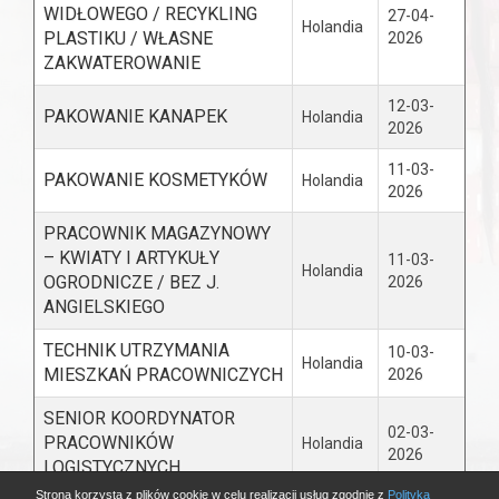
WIDŁOWEGO / RECYKLING
27-04-
Holandia
PLASTIKU / WŁASNE
2026
ZAKWATEROWANIE
12-03-
PAKOWANIE KANAPEK
Holandia
2026
11-03-
PAKOWANIE KOSMETYKÓW
Holandia
2026
PRACOWNIK MAGAZYNOWY
– KWIATY I ARTYKUŁY
11-03-
Holandia
OGRODNICZE / BEZ J.
2026
ANGIELSKIEGO
TECHNIK UTRZYMANIA
10-03-
Holandia
MIESZKAŃ PRACOWNICZYCH
2026
SENIOR KOORDYNATOR
02-03-
PRACOWNIKÓW
Holandia
2026
LOGISTYCZNYCH
Strona korzysta z plików cookie w celu realizacji usług zgodnie z
Polityką