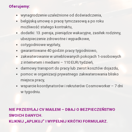
Oferujemy:
wynagrodzenie uzależnione od doświadczenia,
belgijską umowę o pracę tymczasową a po roku
możliwość stałego kontraktu,
dodatki: 13. pensja, pieniądze wakacyjne, zasiłek rodzinny,
ubezpieczenie zdrowotne i wypadkowe,
cotygodniowe wypłaty,
gwarantowane 40 godzin pracy tygodniowo,
zakwaterowanie w umeblowanych pokojach 1-osobowych
z internetem i mediami – 110 EUR/tydzień,
darmowy transport do pracy lub zwrot kosztów dojazdu,
pomoc w organizacji prywatnego zakwaterowania blisko
miejsca pracy,
wsparcie koordynatorów i rekruterów Cosmoworker – 7 dni
w tygodniu.
NIE PRZESYŁAJ CV MAILEM – DBAJ O BEZPIECZEŃSTWO
SWOICH DANYCH.
KLIKNIJ „APLIKUJ” I WYPEŁNIJ KRÓTKI FORMULARZ.