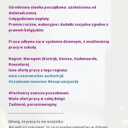
Uśredniona stawka początkowa: uzależniona od
doświadczenia.
Cotygodniowe wypłaty.
Premie roczne, wakacyjne i dodatki socjalne zgodne z
prawem belgijskim.
Praca odbywa się w systemie dziennym, z możliwością
pracy w soboty.
Region: Waregem (Kortrijk, Deinze, Oudenaarde,
Roeselare).
Inne oferty pracy z tego regionu:
www.cosmoworker.eu/kortrijk
#zzakwaterowaniem
#bezprawajazdy
#Fachowcy zawsze poszukiwani.
Wiele ofert pracy w całej Belgii.
Zadzwoń, porozmawiajmy.
------------------------------------------------
Mówią, że praca to nie wszystko.
Ale jeśli już pracować, to za rozsądne pieniądze i w dobrym