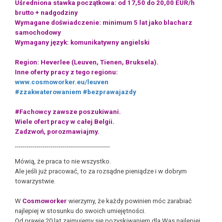
Uśredniona stawka początkowa: od 17,50 do 20,00 EUR/h
brutto + nadgodziny
Wymagane doświadczenie: minimum 5 lat jako blacharz
samochodowy
Wymagany język: komunikatywny angielski
Region: Heverlee (Leuven, Tienen, Bruksela).
Inne oferty pracy z tego regionu:
www.cosmoworker.eu/leuven
#zzakwaterowaniem
#bezprawajazdy
#Fachowcy zawsze poszukiwani.
Wiele ofert pracy w całej Belgii.
Zadzwoń, porozmawiajmy.
------------------------------------------------
Mówią, że praca to nie wszystko.
Ale jeśli już pracować, to za rozsądne pieniądze i w dobrym
towarzystwie.
W
Cosmoworker
wierzymy, że każdy powinien móc zarabiać
najlepiej w stosunku do swoich umiejętności.
Od prawie 20 lat zajmujemy się pozyskiwaniem dla Was najlepiej