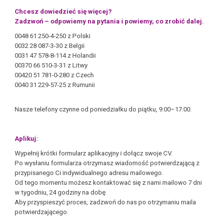
Chcesz dowiedzieć się więcej?
Zadzwoń – odpowiemy na pytania i powiemy, co zrobić dalej.
0048 61 250-4-250 z Polski
0032 28 087-3-30 z Belgii
0031 47 578-8-114 z Holandii
00370 66 510-3-31 z Litwy
00420 51 781-0-280 z Czech
0040 31 229-57-25 z Rumunii
Nasze telefony czynne od poniedziałku do piątku, 9:00–17:00.
Aplikuj:
Wypełnij krótki formularz aplikacyjny i dołącz swoje CV.
Po wysłaniu formularza otrzymasz wiadomość potwierdzającą z
przypisanego Ci indywidualnego adresu mailowego.
Od tego momentu możesz kontaktować się z nami mailowo 7 dni
w tygodniu, 24 godziny na dobę.
Aby przyspieszyć proces, zadzwoń do nas po otrzymaniu maila
potwierdzającego.