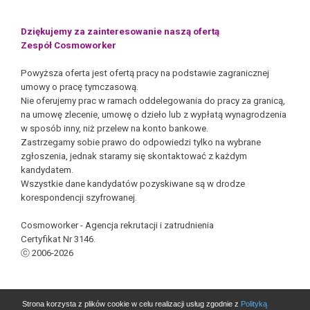
Dziękujemy za zainteresowanie naszą ofertą
Zespół Cosmoworker
Powyższa oferta jest ofertą pracy na podstawie zagranicznej
umowy o pracę tymczasową.
Nie oferujemy prac w ramach oddelegowania do pracy za granicą,
na umowę zlecenie, umowę o dzieło lub z wypłatą wynagrodzenia
w sposób inny, niż przelew na konto bankowe.
Zastrzegamy sobie prawo do odpowiedzi tylko na wybrane
zgłoszenia, jednak staramy się skontaktować z każdym
kandydatem.
Wszystkie dane kandydatów pozyskiwane są w drodze
korespondencji szyfrowanej.
Cosmoworker - Agencja rekrutacji i zatrudnienia
Certyfikat Nr 3146.
ⓒ 2006-2026
Strona korzysta z plików cookie w celu realizacji usług zgodnie z
Polityką