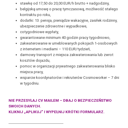
stawkę od 17,50 do 20,00 EUR/h brutto + nadgodziny,
belgijską umowę o pracę tymczasową, możliwość stałego
kontraktu po roku,
dodatki: 13. pensja, pieniądze wakacyjne, zasiłek rodzinny,
ubezpieczenie zdrowotne i wypadkowe,
cotygodniowe wypłaty,
gwarantowane minimum 40 godzin pracy tygodniowo,
zakwaterowanie w umeblowanych pokojach 1-osobowych
z internetem i mediami – 110 EUR/tydzień,
darmowy transport z miejsca zakwaterowania lub zwrot
kosztów dojazdu,
pomoc w organizacji prywatnego zakwaterowania blisko
miejsca pracy,
wsparcie koordynatorów i rekruterów Cosmoworker – 7 dni
w tygodniu.
NIE PRZESYŁAJ CV MAILEM – DBAJ O BEZPIECZEŃSTWO
SWOICH DANYCH.
KLIKNIJ „APLIKUJ” I WYPEŁNIJ KRÓTKI FORMULARZ.
------------------------------------------------