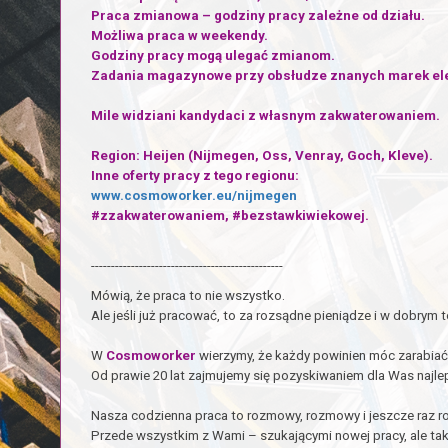
Praca zmianowa – godziny pracy zależne od działu.
Możliwa praca w weekendy.
Godziny pracy mogą ulegać zmianom.
Zadania magazynowe przy obsłudze znanych marek elek
Mile widziani kandydaci z własnym zakwaterowaniem.
Region: Heijen (Nijmegen, Oss, Venray, Goch, Kleve).
Inne oferty pracy z tego regionu:
www.cosmoworker.eu/nijmegen
#zzakwaterowaniem, #bezstawkiwiekowej.
------------------------------------------------
Mówią, że praca to nie wszystko.
Ale jeśli już pracować, to za rozsądne pieniądze i w dobrym 
W
Cosmoworker
wierzymy, że każdy powinien móc zarabiać 
Od prawie 20 lat zajmujemy się pozyskiwaniem dla Was najlepi
Nasza codzienna praca to rozmowy, rozmowy i jeszcze raz 
Przede wszystkim z Wami – szukającymi nowej pracy, ale tak