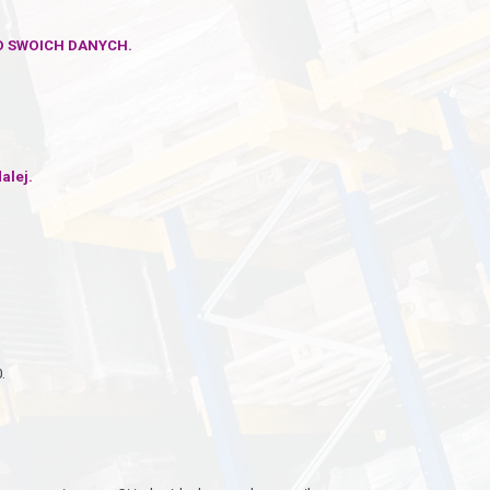
O SWOICH DANYCH.
alej.
.