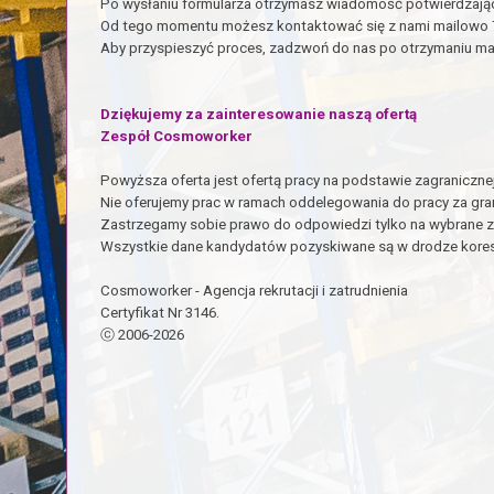
Po wysłaniu formularza otrzymasz wiadomość potwierdzając
Od tego momentu możesz kontaktować się z nami mailowo 7 
Aby przyspieszyć proces, zadzwoń do nas po otrzymaniu ma
Dziękujemy za zainteresowanie naszą ofertą
Zespół Cosmoworker
Powyższa oferta jest ofertą pracy na podstawie zagraniczn
Nie oferujemy prac w ramach oddelegowania do pracy za gra
Zastrzegamy sobie prawo do odpowiedzi tylko na wybrane z
Wszystkie dane kandydatów pozyskiwane są w drodze kores
Cosmoworker - Agencja rekrutacji i zatrudnienia
Certyfikat Nr 3146.
ⓒ 2006-2026