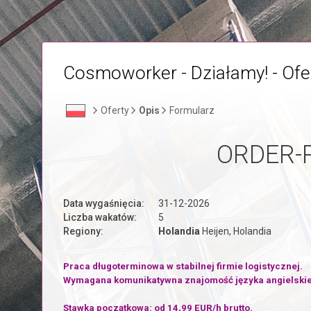
Cosmoworker - Działamy! - Ofe
Oferty
Opis
Formularz
ORDER-
Data wygaśnięcia:
31-12-2026
Liczba wakatów:
5
Regiony:
Holandia
Heijen, Holandia
Praca długoterminowa w stabilnej firmie logistycznej.
Wymagana komunikatywna znajomość języka angielski
Stawka początkowa: od 14,99 EUR/h brutto.