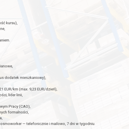
ść kursu),
ne,
aniem.
mianowe,
nus dodatek mieszkaniowy),
21 EUR/km (max. 9,23 EUR/dzień),
i, lider linii,
owym Pracy (CAO),
nych formalności,
a,
osmoworker — telefonicznie i mailowo, 7 dni w tygodniu.