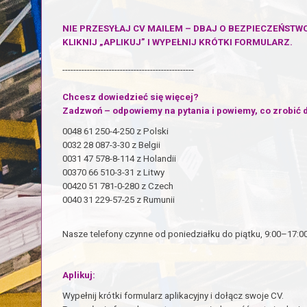
NIE PRZESYŁAJ CV MAILEM – DBAJ O BEZPIECZEŃSTW
KLIKNIJ „APLIKUJ” I WYPEŁNIJ KRÓTKI FORMULARZ.
------------------------------------------------
Chcesz dowiedzieć się więcej?
Zadzwoń – odpowiemy na pytania i powiemy, co zrobić d
0048 61 250-4-250 z Polski
0032 28 087-3-30 z Belgii
0031 47 578-8-114 z Holandii
00370 66 510-3-31 z Litwy
00420 51 781-0-280 z Czech
0040 31 229-57-25 z Rumunii
Nasze telefony czynne od poniedziałku do piątku, 9:00–17:00
Aplikuj:
Wypełnij krótki formularz aplikacyjny i dołącz swoje CV.