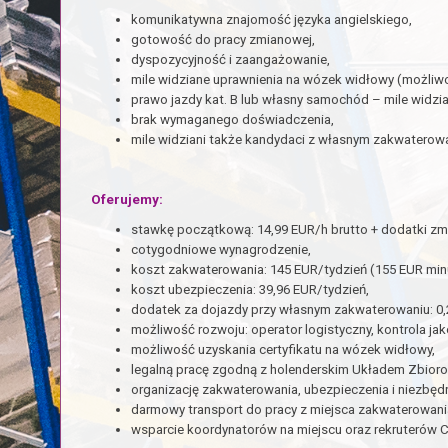
komunikatywna znajomość języka angielskiego,
gotowość do pracy zmianowej,
dyspozycyjność i zaangażowanie,
mile widziane uprawnienia na wózek widłowy (możliwo
prawo jazdy kat. B lub własny samochód – mile widzia
brak wymaganego doświadczenia,
mile widziani także kandydaci z własnym zakwaterow
Oferujemy:
stawkę początkową: 14,99 EUR/h brutto + dodatki z
cotygodniowe wynagrodzenie,
koszt zakwaterowania: 145 EUR/tydzień (155 EUR mi
koszt ubezpieczenia: 39,96 EUR/tydzień,
dodatek za dojazdy przy własnym zakwaterowaniu: 0,
możliwość rozwoju: operator logistyczny, kontrola jakośc
możliwość uzyskania certyfikatu na wózek widłowy,
legalną pracę zgodną z holenderskim Układem Zbior
organizację zakwaterowania, ubezpieczenia i niezbęd
darmowy transport do pracy z miejsca zakwaterowani
wsparcie koordynatorów na miejscu oraz rekruterów C