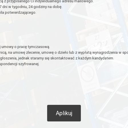
ą z przypisanego Ci indywidualnego adresu mailowego.
dni w tygodniu, 24 godziny na dobę.
ila potwierdzającego.
ej umowy o pracę tymczasową.
nicą, na umowę zlecenie, umowę o dzieło lub z wypłatą wynagrodzenia w spo
głoszenia, jednak staramy się skontaktować z każdym kandydatem.
pondencji szyfrowanej.
Aplikuj