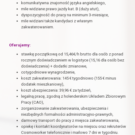
komunikatywna znajomość języka angielskiego,
mile widziane prawo jazdy kat. B (duży atut),
dyspozycyjność do pracy na minimum 3-miesiące,
mile widziani także kandydaci z własnym
zakwaterowaniem.
Oferujemy:
stawkę początkową od 15,46€/h brutto dla osób z ponad
rocznym doświadczeniem w logistyce (15,16 dla osób bez
doświadczenia) + dodatki zmianowe,
cotygodniowe wynagrodzenie,
koszt zakwaterowania: 145 € tygodniowo (155 € minus
dodatek mieszkaniowy),
koszt ubezpieczenia: 39,96 € za tydzień,
legalną pracę, zgodną z holenderskim Układem Zbiorowym
Pracy (CAO),
zorganizowanie zakwaterowania, ubezpieczenia i
niezbędnych formalności administracyjno-prawnych,
darmowy transport do pracy z miejsca zakwaterowania,
opiekę i kontakt koordynatorów na miejscu oraz rekruterów
Cosmoworker telefonicznie i mailowo 7 dni w tygodniu.