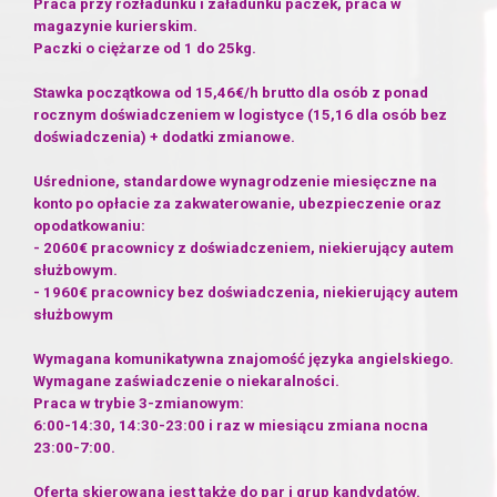
Praca przy rozładunku i załadunku paczek, praca w
magazynie kurierskim.
Paczki o ciężarze od 1 do 25kg.
Stawka początkowa od 15,46€/h brutto dla osób z ponad
rocznym doświadczeniem w logistyce (15,16 dla osób bez
doświadczenia) + dodatki zmianowe.
Uśrednione, standardowe wynagrodzenie miesięczne na
konto po opłacie za zakwaterowanie, ubezpieczenie oraz
opodatkowaniu:
- 2060€ pracownicy z doświadczeniem, niekierujący autem
służbowym.
- 1960€ pracownicy bez doświadczenia, niekierujący autem
służbowym
Wymagana komunikatywna znajomość języka angielskiego.
Wymagane zaświadczenie o niekaralności.
Praca w trybie 3-zmianowym:
6:00-14:30, 14:30-23:00 i raz w miesiącu zmiana nocna
23:00-7:00.
Oferta skierowana jest także do par i grup kandydatów.