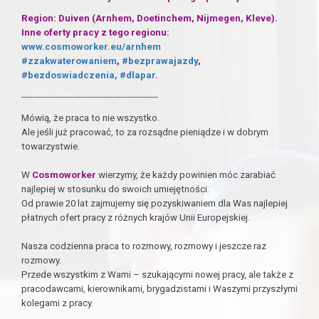
Region: Duiven (Arnhem, Doetinchem, Nijmegen, Kleve).
Inne oferty pracy z tego regionu:
www.cosmoworker.eu/arnhem
#zzakwaterowaniem
,
#bezprawajazdy
,
#bezdoswiadczenia,
#dlapar
.
------------------------------------------------
Mówią, że praca to nie wszystko.
Ale jeśli już pracować, to za rozsądne pieniądze i w dobrym
towarzystwie.
W
Cosmoworker
wierzymy, że każdy powinien móc zarabiać
najlepiej w stosunku do swoich umiejętności.
Od prawie 20 lat zajmujemy się pozyskiwaniem dla Was najlepiej
płatnych ofert pracy z różnych krajów Unii Europejskiej.
Nasza codzienna praca to rozmowy, rozmowy i jeszcze raz
rozmowy.
Przede wszystkim z Wami – szukającymi nowej pracy, ale także z
pracodawcami, kierownikami, brygadzistami i Waszymi przyszłymi
kolegami z pracy.