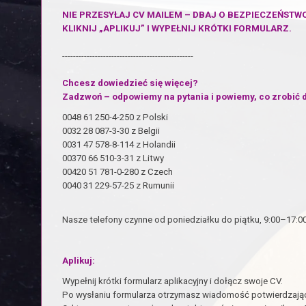
NIE PRZESYŁAJ CV MAILEM – DBAJ O BEZPIECZEŃSTW
KLIKNIJ „APLIKUJ” I WYPEŁNIJ KRÓTKI FORMULARZ.
------------------------------------------------
Chcesz dowiedzieć się więcej?
Zadzwoń – odpowiemy na pytania i powiemy, co zrobić d
0048 61 250-4-250 z Polski
0032 28 087-3-30 z Belgii
0031 47 578-8-114 z Holandii
00370 66 510-3-31 z Litwy
00420 51 781-0-280 z Czech
0040 31 229-57-25 z Rumunii
Nasze telefony czynne od poniedziałku do piątku, 9:00–17:00
Aplikuj:
Wypełnij krótki formularz aplikacyjny i dołącz swoje CV.
Po wysłaniu formularza otrzymasz wiadomość potwierdzając