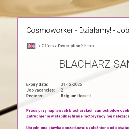
Cosmoworker - Działamy! - Job
Offers
Description
Form
BLACHARZ S
Expiry date:
31-12-2026
Job vacancies:
2
Regions:
Belgium
Hasselt
Praca przy naprawach blacharskich samochodów osobow
Zatrudnienie w stabilnej firmie motoryzacyjnej należąc
Uśredniona stawka początkowa: uzależniona od doświad