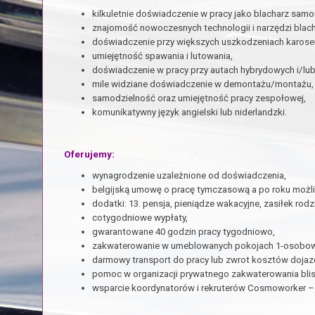
kilkuletnie doświadczenie w pracy jako blacharz sam
znajomość nowoczesnych technologii i narzędzi blach
doświadczenie przy większych uszkodzeniach karoseri
umiejętność spawania i lutowania,
doświadczenie w pracy przy autach hybrydowych i/lub
mile widziane doświadczenie w demontażu/montażu, p
samodzielność oraz umiejętność pracy zespołowej,
komunikatywny język angielski lub niderlandzki.
Oferujemy:
wynagrodzenie uzależnione od doświadczenia,
belgijską umowę o pracę tymczasową a po roku możli
dodatki: 13. pensja, pieniądze wakacyjne, zasiłek ro
cotygodniowe wypłaty,
gwarantowane 40 godzin pracy tygodniowo,
zakwaterowanie w umeblowanych pokojach 1-osobowyc
darmowy transport do pracy lub zwrot kosztów dojaz
pomoc w organizacji prywatnego zakwaterowania blis
wsparcie koordynatorów i rekruterów Cosmoworker – 