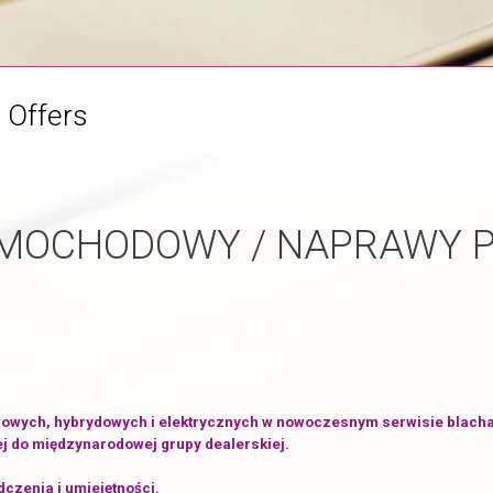
 Offers
AMOCHODOWY / NAPRAWY 
ych, hybrydowych i elektrycznych w nowoczesnym serwisie blachars
ej do międzynarodowej grupy dealerskiej.
czenia i umiejętności.