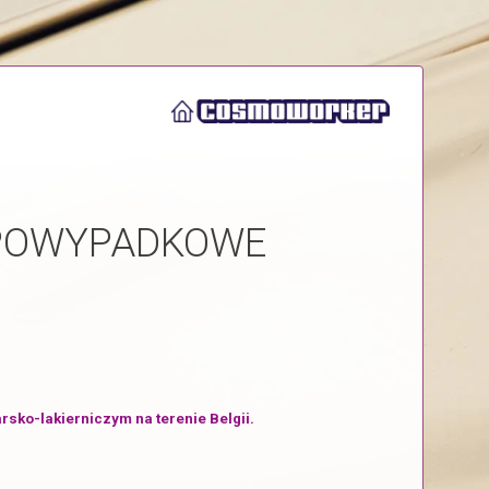
POWYPADKOWE
ko-lakierniczym na terenie Belgii.