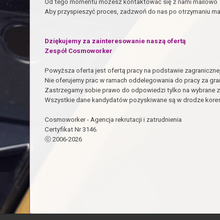
Od tego momentu możesz kontaktować się z nami mailowo 7 
Aby przyspieszyć proces, zadzwoń do nas po otrzymaniu ma
Dziękujemy za zainteresowanie naszą ofertą
Zespół Cosmoworker
Powyższa oferta jest ofertą pracy na podstawie zagraniczn
Nie oferujemy prac w ramach oddelegowania do pracy za gra
Zastrzegamy sobie prawo do odpowiedzi tylko na wybrane z
Wszystkie dane kandydatów pozyskiwane są w drodze kores
Cosmoworker - Agencja rekrutacji i zatrudnienia
Certyfikat Nr 3146.
ⓒ 2006-2026