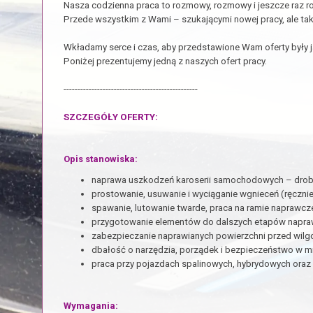
Nasza codzienna praca to rozmowy, rozmowy i jeszcze raz 
Przede wszystkim z Wami – szukającymi nowej pracy, ale tak
Wkładamy serce i czas, aby przedstawione Wam oferty były j
Poniżej prezentujemy jedną z naszych ofert pracy.
------------------------------------------------
SZCZEGÓŁY OFERTY:
Opis stanowiska:
naprawa uszkodzeń karoserii samochodowych – dro
prostowanie, usuwanie i wyciąganie wgnieceń (ręcznie
spawanie, lutowanie twarde, praca na ramie naprawcze
przygotowanie elementów do dalszych etapów naprawy
zabezpieczanie naprawianych powierzchni przed wilgo
dbałość o narzędzia, porządek i bezpieczeństwo w mi
praca przy pojazdach spalinowych, hybrydowych oraz 
Wymagania: