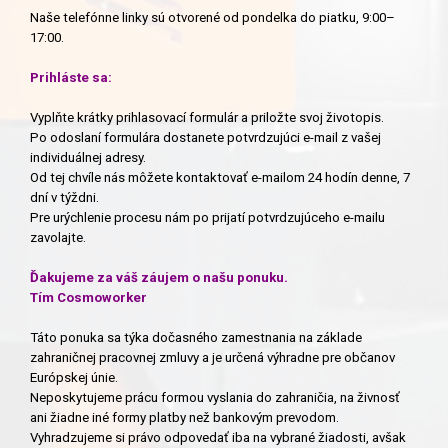
Naše telefónne linky sú otvorené od pondelka do piatku, 9:00–
17:00.
Prihláste sa:
Vyplňte krátky prihlasovací formulár a priložte svoj životopis.
Po odoslaní formulára dostanete potvrdzujúci e-mail z vašej
individuálnej adresy.
Od tej chvíle nás môžete kontaktovať e-mailom 24 hodín denne, 7
dní v týždni.
Pre urýchlenie procesu nám po prijatí potvrdzujúceho e-mailu
zavolajte.
Ďakujeme za váš záujem o našu ponuku.
Tím Cosmoworker
Táto ponuka sa týka dočasného zamestnania na základe
zahraničnej pracovnej zmluvy a je určená výhradne pre občanov
Európskej únie.
Neposkytujeme prácu formou vyslania do zahraničia, na živnosť
ani žiadne iné formy platby než bankovým prevodom.
Vyhradzujeme si právo odpovedať iba na vybrané žiadosti, avšak