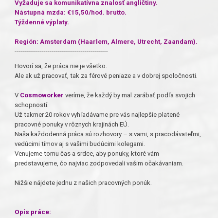
Vyžaduje sa komunikatívna znalosť angličtiny.
Nástupná mzda: €15,50/hod. brutto.
Týždenné výplaty.
Región: Amsterdam (Haarlem, Almere, Utrecht, Zaandam).
------------------------------------------------
Hovorí sa, že práca nie je všetko.
Ale ak už pracovať, tak za férové peniaze a v dobrej spoločnosti.
V
Cosmoworker
veríme, že každý by mal zarábať podľa svojich
schopností.
Už takmer 20 rokov vyhľadávame pre vás najlepšie platené
pracovné ponuky v rôznych krajinách EÚ.
Naša každodenná práca sú rozhovory – s vami, s pracodávateľmi,
vedúcimi tímov aj s vašimi budúcimi kolegami.
Venujeme tomu čas a srdce, aby ponuky, ktoré vám
predstavujeme, čo najviac zodpovedali vašim očakávaniam.
Nižšie nájdete jednu z našich pracovných ponúk.
Opis práce: