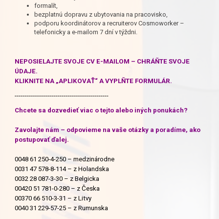
formalít,
bezplatnú dopravu z ubytovania na pracovisko,
podporu koordinátorov a recruiterov Cosmoworker –
telefonicky a e-mailom 7 dní v týždni.
NEPOSIELAJTE SVOJE CV E-MAILOM – CHRÁŇTE SVOJE
ÚDAJE.
KLIKNITE NA „APLIKOVAŤ“ A VYPLŇTE FORMULÁR.
------------------------------------------------
Chcete sa dozvedieť viac o tejto alebo iných ponukách?
Zavolajte nám – odpovieme na vaše otázky a poradíme, ako
postupovať ďalej.
0048 61 250-4-250 – medzinárodne
0031 47 578-8-114 – z Holandska
0032 28 087-3-30 – z Belgicka
00420 51 781-0-280 – z Česka
00370 66 510-3-31 – z Litvy
0040 31 229-57-25 – z Rumunska