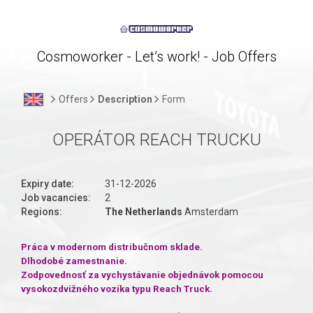
Cosmoworker - Let’s work! - Job Offers
Offers
Description
Form
OPERÁTOR REACH TRUCKU
Expiry date:
31-12-2026
Job vacancies:
2
Regions:
The Netherlands
Amsterdam
Práca v modernom distribučnom sklade.
Dlhodobé zamestnanie.
Zodpovednosť za vychystávanie objednávok pomocou
vysokozdvižného vozíka typu Reach Truck.