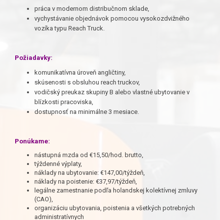
práca v modernom distribučnom sklade,
vychystávanie objednávok pomocou vysokozdvižného
vozíka typu Reach Truck.
Požiadavky:
komunikatívna úroveň angličtiny,
skúsenosti s obsluhou reach truckov,
vodičský preukaz skupiny B alebo vlastné ubytovanie v
blízkosti pracoviska,
dostupnosť na minimálne 3 mesiace.
Ponúkame:
nástupná mzda od €15,50/hod. brutto,
týždenné výplaty,
náklady na ubytovanie: €147,00/týždeň,
náklady na poistenie: €37,97/týždeň,
legálne zamestnanie podľa holandskej kolektívnej zmluvy
(CAO),
organizáciu ubytovania, poistenia a všetkých potrebných
administratívnych