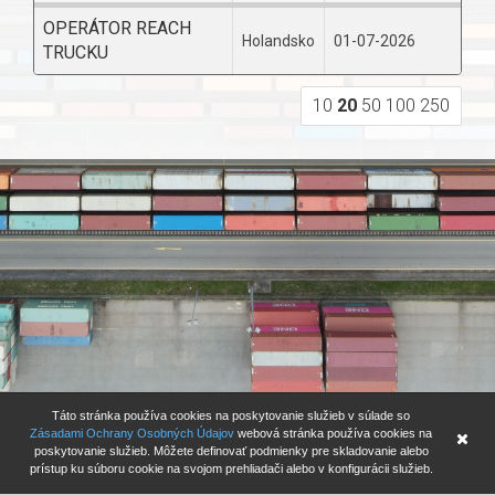
OPERÁTOR REACH
Holandsko
01-07-2026
TRUCKU
10
20
50
100
250
Táto stránka používa cookies na poskytovanie služieb v súlade so
Zásadami Ochrany Osobných Údajov
webová stránka používa cookies na
poskytovanie služieb. Môžete definovať podmienky pre skladovanie alebo
prístup ku súboru cookie na svojom prehliadači alebo v konfigurácii služieb.