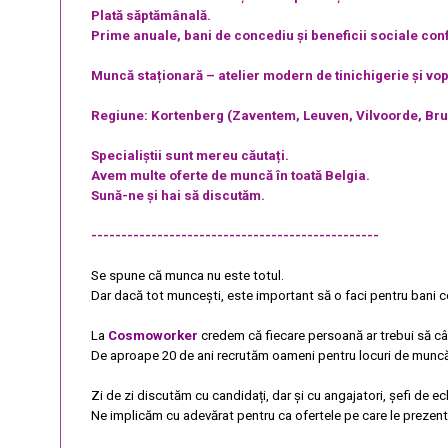
Plată săptămânală.
Prime anuale, bani de concediu și beneficii sociale conf
Muncă staționară – atelier modern de tinichigerie și vop
Regiune: Kortenberg (Zaventem, Leuven, Vilvoorde, Bru
Specialiștii sunt mereu căutați.
Avem multe oferte de muncă în toată Belgia.
Sună-ne și hai să discutăm.
------------------------------------------------
Se spune că munca nu este totul.
Dar dacă tot muncești, este important să o faci pentru bani co
La
Cosmoworker
credem că fiecare persoană ar trebui să câș
De aproape 20 de ani recrutăm oameni pentru locuri de muncă bi
Zi de zi discutăm cu candidați, dar și cu angajatori, șefi de ec
Ne implicăm cu adevărat pentru ca ofertele pe care le prezentă