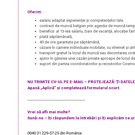
Oferim:
salariu adaptat experienței și competențelor tale,
contract de muncă belgian prin agenție de muncă tempo
beneficii: al 13-lea salariu, bani de vacanță, alocație fa
plată săptămânală,
40 de ore garantate pe săptămână,
cazare în camere individuale mobilate, cu internet și ut
transport gratuit la locul de muncă sau decontarea cost
ajutor în găsirea unei cazări private aproape de locul 
suport din partea coordonatorilor și recrutorilor Cosm
NU TRIMITE CV-UL PE E-MAIL – PROTEJEAZĂ-ȚI DATEL
Apasă „Aplică” și completează formularul scurt.
------------------------------------------------
Vrei să afli mai multe?
Sună-ne – îți răspundem la întrebări și îți explicăm ce 
0040 31 229-57-25
din România