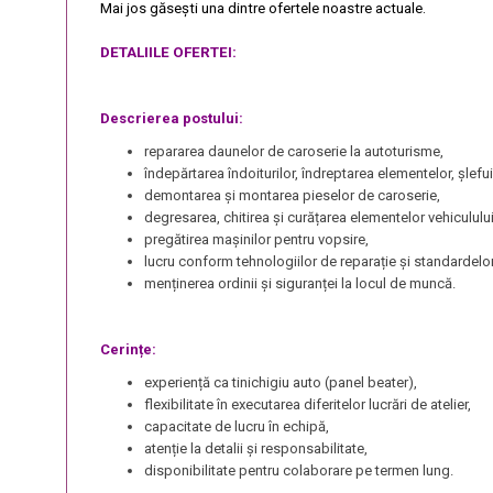
Mai jos găsești una dintre ofertele noastre actuale.
DETALIILE OFERTEI:
Descrierea postului:
repararea daunelor de caroserie la autoturisme,
îndepărtarea îndoiturilor, îndreptarea elementelor, șlefui
demontarea și montarea pieselor de caroserie,
degresarea, chitirea și curățarea elementelor vehiculului
pregătirea mașinilor pentru vopsire,
lucru conform tehnologiilor de reparație și standardelor
menținerea ordinii și siguranței la locul de muncă.
Cerințe:
experiență ca tinichigiu auto (panel beater),
flexibilitate în executarea diferitelor lucrări de atelier,
capacitate de lucru în echipă,
atenție la detalii și responsabilitate,
disponibilitate pentru colaborare pe termen lung.