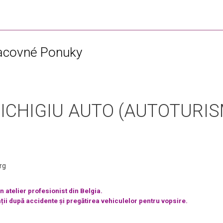
racovné Ponuky
NICHIGIU AUTO (AUTOTURIS
rg
 atelier profesionist din Belgia.
ții după accidente și pregătirea vehiculelor pentru vopsire.