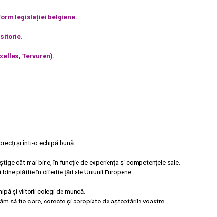
orm legislației belgiene.
sitorie.
xelles, Tervuren).
recți și într-o echipă bună.
tige cât mai bine, în funcție de experiența și competențele sale.
ne plătite în diferite țări ale Uniunii Europene.
hipă și viitorii colegi de muncă.
m să fie clare, corecte și apropiate de așteptările voastre.