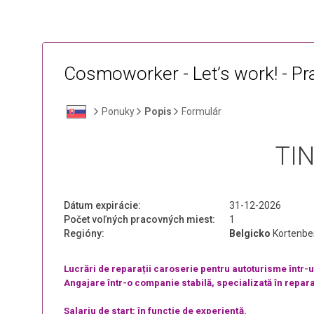
Cosmoworker - Let’s work! - P
Ponuky
Popis
Formulár
TI
Dátum expirácie:
31-12-2026
Počet voľných pracovných miest:
1
Regióny:
Belgicko
Kortenbe
Lucrări de reparații caroserie pentru autoturisme într-un
Angajare într-o companie stabilă, specializată în repara
Salariu de start: în funcție de experiență.