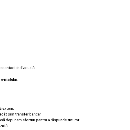
e contact individuală.
e-mailului.
ă extern.
ecât prin transfer bancar.
însă depunem eforturi pentru a răspunde tuturor.
zată.