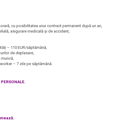
rară, cu posibilitatea unui contract permanent după un an,
milială, asigurare medicală și de accident,
ilități – 110 EUR/săptămână,
urilor de deplasare,
de muncă,
oworker – 7 zile pe săptămână.
E PERSONALE.
urmează.