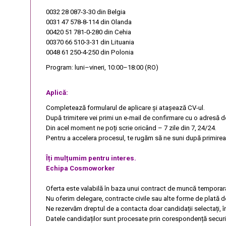
0032 28 087-3-30
din Belgia
0031 47 578-8-114
din Olanda
00420 51 781-0-280
din Cehia
00370 66 510-3-31
din Lituania
0048 61 250-4-250
din Polonia
Program: luni–vineri, 10:00–18:00 (RO)
Aplică:
Completează formularul de aplicare și atașează CV-ul.
După trimitere vei primi un e-mail de confirmare cu o adresă d
Din acel moment ne poți scrie oricând – 7 zile din 7, 24/24.
Pentru a accelera procesul, te rugăm să ne suni după primirea 
Îți mulțumim pentru interes.
Echipa Cosmoworker
Oferta este valabilă în baza unui contract de muncă temporar
Nu oferim delegare, contracte civile sau alte forme de plată d
Ne rezervăm dreptul de a contacta doar candidații selectați, 
Datele candidaților sunt procesate prin corespondență securi