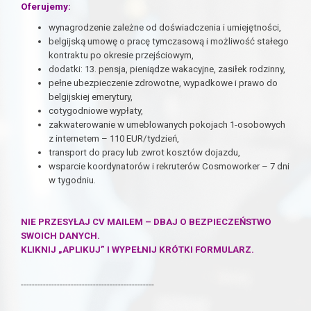
Oferujemy:
wynagrodzenie zależne od doświadczenia i umiejętności,
belgijską umowę o pracę tymczasową i możliwość stałego
kontraktu po okresie przejściowym,
dodatki: 13. pensja, pieniądze wakacyjne, zasiłek rodzinny,
pełne ubezpieczenie zdrowotne, wypadkowe i prawo do
belgijskiej emerytury,
cotygodniowe wypłaty,
zakwaterowanie w umeblowanych pokojach 1-osobowych
z internetem – 110 EUR/tydzień,
transport do pracy lub zwrot kosztów dojazdu,
wsparcie koordynatorów i rekruterów Cosmoworker – 7 dni
w tygodniu.
NIE PRZESYŁAJ CV MAILEM – DBAJ O BEZPIECZEŃSTWO
SWOICH DANYCH.
KLIKNIJ „APLIKUJ” I WYPEŁNIJ KRÓTKI FORMULARZ.
------------------------------------------------