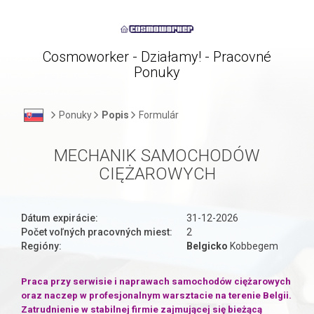
Cosmoworker - Działamy! - Pracovné
Ponuky
Ponuky
Popis
Formulár
MECHANIK SAMOCHODÓW
CIĘŻAROWYCH
Dátum expirácie:
31-12-2026
Počet voľných pracovných miest:
2
Regióny:
Belgicko
Kobbegem
Praca przy serwisie i naprawach samochodów ciężarowych
oraz naczep w profesjonalnym warsztacie na terenie Belgii.
Zatrudnienie w stabilnej firmie zajmującej się bieżącą