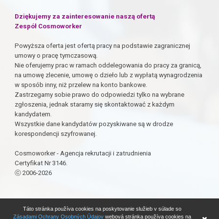
Dziękujemy za zainteresowanie naszą ofertą
Zespół Cosmoworker
Powyższa oferta jest ofertą pracy na podstawie zagranicznej
umowy o pracę tymczasową.
Nie oferujemy prac w ramach oddelegowania do pracy za granicą,
na umowę zlecenie, umowę o dzieło lub z wypłatą wynagrodzenia
w sposób inny, niż przelew na konto bankowe.
Zastrzegamy sobie prawo do odpowiedzi tylko na wybrane
zgłoszenia, jednak staramy się skontaktować z każdym
kandydatem.
Wszystkie dane kandydatów pozyskiwane są w drodze
korespondencji szyfrowanej.
Cosmoworker - Agencja rekrutacji i zatrudnienia
Certyfikat Nr 3146.
ⓒ 2006-2026
Táto stránka používa cookies na poskytovanie služieb v súlade so
Aplikuj
Zásadami Ochrany Osobných Údajov
webová stránka používa cookies na