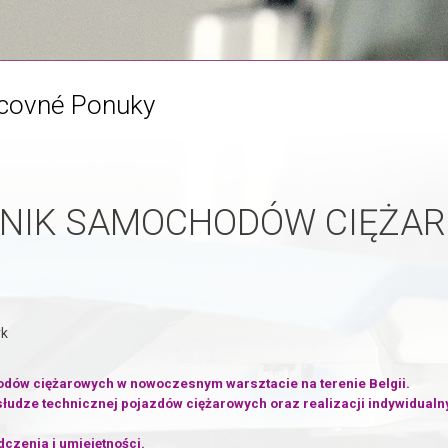
acovné Ponuky
NIK SAMOCHODÓW CIĘŻA
rk
odów ciężarowych w nowoczesnym warsztacie na terenie Belgii.
obsłudze technicznej pojazdów ciężarowych oraz realizacji indywidual
czenia i umiejętności.