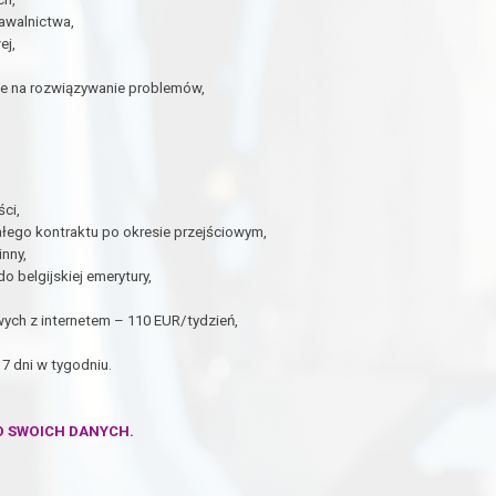
awalnictwa,
ej,
ne na rozwiązywanie problemów,
ci,
łego kontraktu po okresie przejściowym,
inny,
 belgijskiej emerytury,
ch z internetem – 110 EUR/tydzień,
7 dni w tygodniu.
O SWOICH DANYCH.