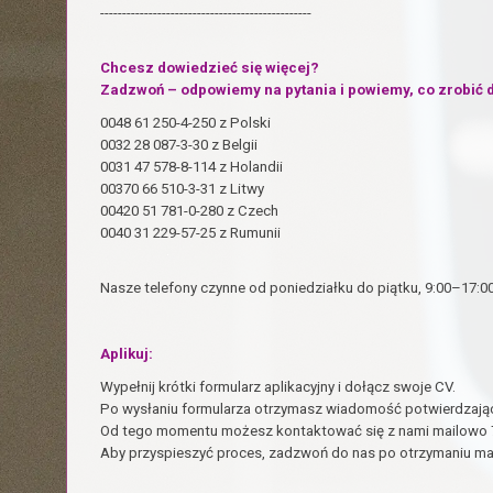
------------------------------------------------
Chcesz dowiedzieć się więcej?
Zadzwoń – odpowiemy na pytania i powiemy, co zrobić d
0048 61 250-4-250 z Polski
0032 28 087-3-30 z Belgii
0031 47 578-8-114 z Holandii
00370 66 510-3-31 z Litwy
00420 51 781-0-280 z Czech
0040 31 229-57-25 z Rumunii
Nasze telefony czynne od poniedziałku do piątku, 9:00–17:00
Aplikuj:
Wypełnij krótki formularz aplikacyjny i dołącz swoje CV.
Po wysłaniu formularza otrzymasz wiadomość potwierdzając
Od tego momentu możesz kontaktować się z nami mailowo 7 
Aby przyspieszyć proces, zadzwoń do nas po otrzymaniu ma