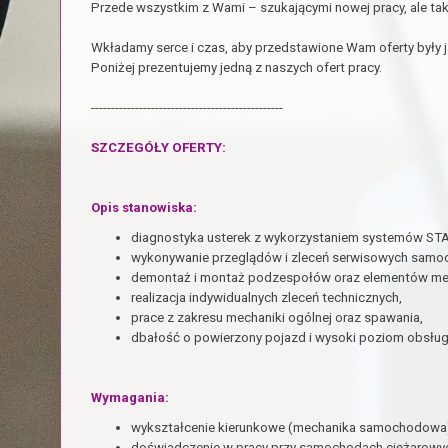
Przede wszystkim z Wami – szukającymi nowej pracy, ale tak
Wkładamy serce i czas, aby przedstawione Wam oferty były j
Poniżej prezentujemy jedną z naszych ofert pracy.
------------------------------------------------
SZCZEGÓŁY OFERTY:
Opis stanowiska:
diagnostyka usterek z wykorzystaniem systemów S
wykonywanie przeglądów i zleceń serwisowych samo
demontaż i montaż podzespołów oraz elementów me
realizacja indywidualnych zleceń technicznych,
prace z zakresu mechaniki ogólnej oraz spawania,
dbałość o powierzony pojazd i wysoki poziom obsługi
Wymagania:
wykształcenie kierunkowe (mechanika samochodowa
doświadczenie w pracy przy samochodach ciężarowy