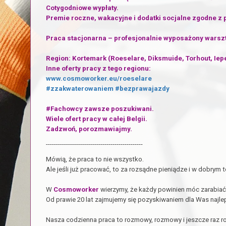
Cotygodniowe wypłaty.
Premie roczne, wakacyjne i dodatki socjalne zgodne z 
Praca stacjonarna – profesjonalnie wyposażony warszt
Region: Kortemark (Roeselare, Diksmuide, Torhout, Iep
Inne oferty pracy z tego regionu:
www.cosmoworker.eu/roeselare
#zzakwaterowaniem
#bezprawajazdy
#Fachowcy zawsze poszukiwani.
Wiele ofert pracy w całej Belgii.
Zadzwoń, porozmawiajmy.
------------------------------------------------
Mówią, że praca to nie wszystko.
Ale jeśli już pracować, to za rozsądne pieniądze i w dobrym 
W
Cosmoworker
wierzymy, że każdy powinien móc zarabiać 
Od prawie 20 lat zajmujemy się pozyskiwaniem dla Was najlepi
Nasza codzienna praca to rozmowy, rozmowy i jeszcze raz 