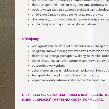
dobra znajomość mechaniki ogólnej oraz podstaw sp
podstawowa wiedza z zakresu elektryki samochodow
umiejętność pracy samodzielnej oraz zespołowej,
dokładność, odpowiedzialność i podejście nastawio
komunikatywna znajomość języka angielskiego.
Oferujemy:
wynagrodzenie zależne od doświadczenia i umiejętnoś
belgijską umowę o pracę tymczasową i możliwość sta
dodatki: 13. pensja, pieniądze wakacyjne, zasiłek rodz
pełne ubezpieczenie zdrowotne, wypadkowe i prawo do
cotygodniowe wypłaty,
zakwaterowanie w umeblowanych pokojach 1-osobowy
transport do pracy lub zwrot kosztów dojazdu,
wsparcie koordynatorów i rekruterów Cosmoworker – 
NIE PRZESYŁAJ CV MAILEM – DBAJ O BEZPIECZEŃSTW
KLIKNIJ „APLIKUJ” I WYPEŁNIJ KRÓTKI FORMULARZ.