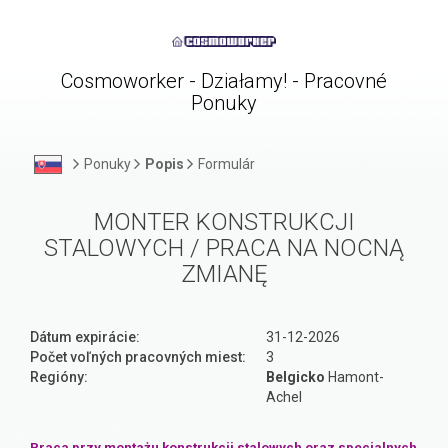
Cosmoworker - Działamy! - Pracovné
Ponuky
Ponuky
Popis
Formulár
MONTER KONSTRUKCJI
STALOWYCH / PRACA NA NOCNĄ
ZMIANĘ
Dátum expirácie:
31-12-2026
Počet voľných pracovných miest:
3
Regióny:
Belgicko
Hamont-
Achel
Praca przy montażu konstrukcji stalowych oraz specjalnych