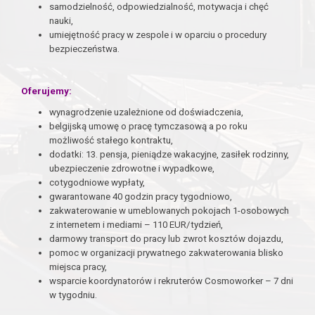
samodzielność, odpowiedzialność, motywacja i chęć
nauki,
umiejętność pracy w zespole i w oparciu o procedury
bezpieczeństwa.
Oferujemy:
wynagrodzenie uzależnione od doświadczenia,
belgijską umowę o pracę tymczasową a po roku
możliwość stałego kontraktu,
dodatki: 13. pensja, pieniądze wakacyjne, zasiłek rodzinny,
ubezpieczenie zdrowotne i wypadkowe,
cotygodniowe wypłaty,
gwarantowane 40 godzin pracy tygodniowo,
zakwaterowanie w umeblowanych pokojach 1-osobowych
z internetem i mediami – 110 EUR/tydzień,
darmowy transport do pracy lub zwrot kosztów dojazdu,
pomoc w organizacji prywatnego zakwaterowania blisko
miejsca pracy,
wsparcie koordynatorów i rekruterów Cosmoworker – 7 dni
w tygodniu.