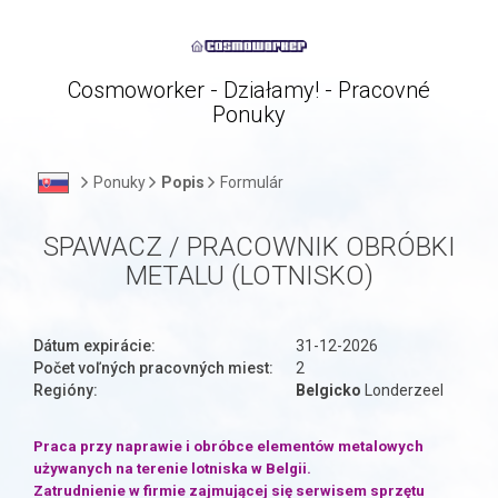
Cosmoworker - Działamy! - Pracovné
Ponuky
Ponuky
Popis
Formulár
SPAWACZ / PRACOWNIK OBRÓBKI
METALU (LOTNISKO)
Dátum expirácie:
31-12-2026
Počet voľných pracovných miest:
2
Regióny:
Belgicko
Londerzeel
Praca przy naprawie i obróbce elementów metalowych
używanych na terenie lotniska w Belgii.
Zatrudnienie w firmie zajmującej się serwisem sprzętu