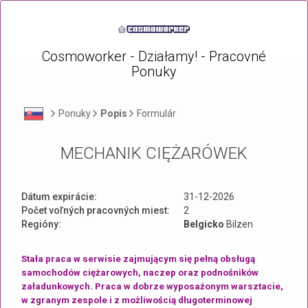
Cosmoworker - Działamy! - Pracovné
Ponuky
Ponuky
Popis
Formulár
MECHANIK CIĘŻARÓWEK
Dátum expirácie:
31-12-2026
Počet voľných pracovných miest:
2
Regióny:
Belgicko
Bilzen
Stała praca w serwisie zajmującym się pełną obsługą
samochodów ciężarowych, naczep oraz podnośników
załadunkowych. Praca w dobrze wyposażonym warsztacie,
w zgranym zespole i z możliwością długoterminowej