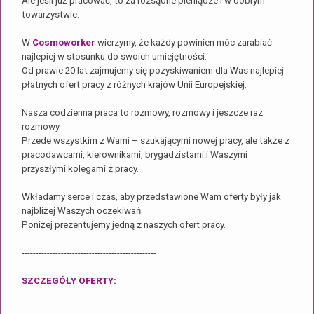
Ale jeśli już pracować, to za rozsądne pieniądze i w dobrym
towarzystwie.
W
Cosmoworker
wierzymy, że każdy powinien móc zarabiać
najlepiej w stosunku do swoich umiejętności.
Od prawie 20 lat zajmujemy się pozyskiwaniem dla Was najlepiej
płatnych ofert pracy z różnych krajów Unii Europejskiej.
Nasza codzienna praca to rozmowy, rozmowy i jeszcze raz
rozmowy.
Przede wszystkim z Wami – szukającymi nowej pracy, ale także z
pracodawcami, kierownikami, brygadzistami i Waszymi
przyszłymi kolegami z pracy.
Wkładamy serce i czas, aby przedstawione Wam oferty były jak
najbliżej Waszych oczekiwań.
Poniżej prezentujemy jedną z naszych ofert pracy.
------------------------------------------------
SZCZEGÓŁY OFERTY: