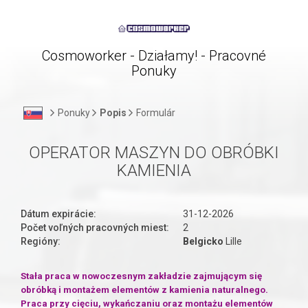
Cosmoworker - Działamy! - Pracovné
Ponuky
Ponuky
Popis
Formulár
OPERATOR MASZYN DO OBRÓBKI
KAMIENIA
Dátum expirácie:
31-12-2026
Počet voľných pracovných miest:
2
Regióny:
Belgicko
Lille
Stała praca w nowoczesnym zakładzie zajmującym się
obróbką i montażem elementów z kamienia naturalnego.
Praca przy cięciu, wykańczaniu oraz montażu elementów