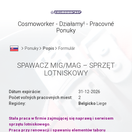
Cosmoworker - Działamy! - Pracovné
Ponuky
Ponuky
Popis
Formulár
SPAWACZ MIG/MAG – SPRZĘT
LOTNISKOWY
Dátum expirácie:
31-12-2026
Počet voľných pracovných miest:
2
Regióny:
Belgicko
Liege
Stała praca w firmie zajmującej się naprawą i serwisem
sprzętu lotniskowego.
Praca przy renowacji i spawaniu elementów taboru