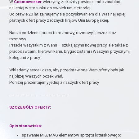
W
Cosmoworker
wierzymy, że każdy powinien móc zarabiać
najlepiej w stosunku do swoich umiejętności.
Od prawie 20 lat zajmujemy się pozyskiwaniem dla Was najlepiej
płatnych ofert pracy z różnych krajów Unii Europejskiej.
Nasza codzienna praca to rozmowy, rozmowy i jeszcze raz
rozmowy.
Przede wszystkim z Wami – szukającymi nowej pracy, ale także z
pracodawcami, kierownikami, brygadzistami i Waszymi przyszłymi
kolegami z pracy.
Wkładamy serce i czas, aby przedstawione Wam oferty były jak
najbliżej Waszych oczekiwań.
Poniżej prezentujemy jedną z naszych ofert pracy.
------------------------------------------------
SZCZEGÓŁY OFERTY:
Opis stanowiska:
spawanie MIG/MAG elementów sprzętu lotniskowego: