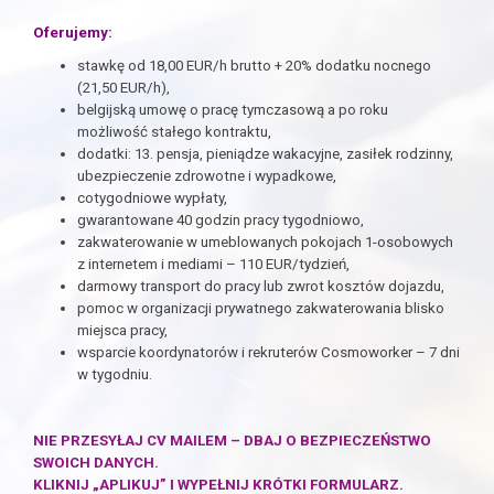
Oferujemy:
stawkę od 18,00 EUR/h brutto + 20% dodatku nocnego
(21,50 EUR/h),
belgijską umowę o pracę tymczasową a po roku
możliwość stałego kontraktu,
dodatki: 13. pensja, pieniądze wakacyjne, zasiłek rodzinny,
ubezpieczenie zdrowotne i wypadkowe,
cotygodniowe wypłaty,
gwarantowane 40 godzin pracy tygodniowo,
zakwaterowanie w umeblowanych pokojach 1-osobowych
z internetem i mediami – 110 EUR/tydzień,
darmowy transport do pracy lub zwrot kosztów dojazdu,
pomoc w organizacji prywatnego zakwaterowania blisko
miejsca pracy,
wsparcie koordynatorów i rekruterów Cosmoworker – 7 dni
w tygodniu.
NIE PRZESYŁAJ CV MAILEM – DBAJ O BEZPIECZEŃSTWO
SWOICH DANYCH.
KLIKNIJ „APLIKUJ” I WYPEŁNIJ KRÓTKI FORMULARZ.