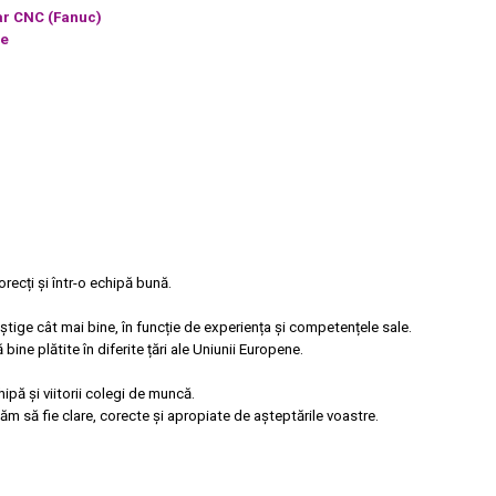
ar CNC (Fanuc)
ze
recți și într-o echipă bună.
tige cât mai bine, în funcție de experiența și competențele sale.
ne plătite în diferite țări ale Uniunii Europene.
hipă și viitorii colegi de muncă.
m să fie clare, corecte și apropiate de așteptările voastre.