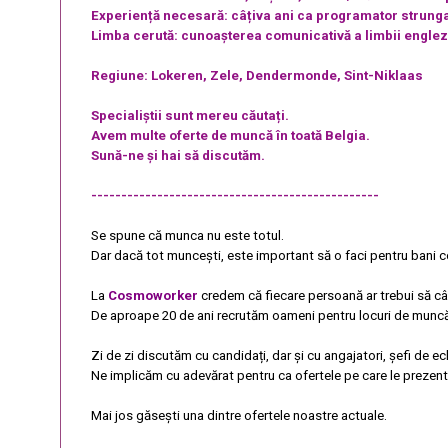
Experiență necesară: câțiva ani ca programator strung
Limba cerută: cunoașterea comunicativă a limbii engle
Regiune: Lokeren, Zele, Dendermonde, Sint-Niklaas
Specialiștii sunt mereu căutați.
Avem multe oferte de muncă în toată Belgia.
Sună-ne și hai să discutăm.
------------------------------------------------
Se spune că munca nu este totul.
Dar dacă tot muncești, este important să o faci pentru bani co
La
Cosmoworker
credem că fiecare persoană ar trebui să câș
De aproape 20 de ani recrutăm oameni pentru locuri de muncă bi
Zi de zi discutăm cu candidați, dar și cu angajatori, șefi de ec
Ne implicăm cu adevărat pentru ca ofertele pe care le prezentă
Mai jos găsești una dintre ofertele noastre actuale.