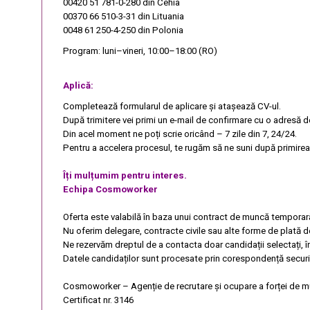
00420 51 781-0-280
din Cehia
00370 66 510-3-31
din Lituania
0048 61 250-4-250
din Polonia
Program: luni–vineri, 10:00–18:00 (RO)
Aplică:
Completează formularul de aplicare și atașează CV-ul.
După trimitere vei primi un e-mail de confirmare cu o adresă d
Din acel moment ne poți scrie oricând – 7 zile din 7, 24/24.
Pentru a accelera procesul, te rugăm să ne suni după primirea 
Îți mulțumim pentru interes.
Echipa Cosmoworker
Oferta este valabilă în baza unui contract de muncă temporar
Nu oferim delegare, contracte civile sau alte forme de plată d
Ne rezervăm dreptul de a contacta doar candidații selectați, 
Datele candidaților sunt procesate prin corespondență securi
Cosmoworker – Agenție de recrutare și ocupare a forței de 
Certificat nr. 3146