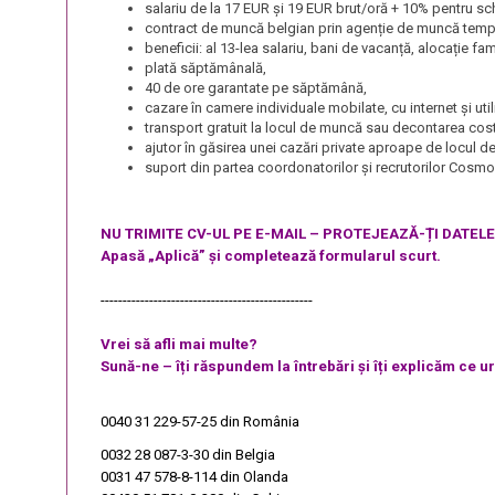
salariu de la 17 EUR și 19 EUR brut/oră + 10% pentru sc
contract de muncă belgian prin agenție de muncă tempo
beneficii: al 13-lea salariu, bani de vacanță, alocație fa
plată săptămânală,
40 de ore garantate pe săptămână,
cazare în camere individuale mobilate, cu internet și ut
transport gratuit la locul de muncă sau decontarea cost
ajutor în găsirea unei cazări private aproape de locul 
suport din partea coordonatorilor și recrutorilor Cosm
NU TRIMITE CV-UL PE E-MAIL – PROTEJEAZĂ-ȚI DATEL
Apasă „Aplică” și completează formularul scurt.
------------------------------------------------
Vrei să afli mai multe?
Sună-ne – îți răspundem la întrebări și îți explicăm ce 
0040 31 229-57-25
din România
0032 28 087-3-30
din Belgia
0031 47 578-8-114
din Olanda