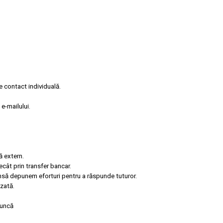
e contact individuală.
e-mailului.
ă extern.
ecât prin transfer bancar.
însă depunem eforturi pentru a răspunde tuturor.
zată.
muncă