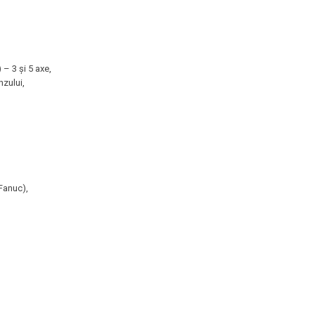
– 3 și 5 axe,
nzului,
Fanuc),