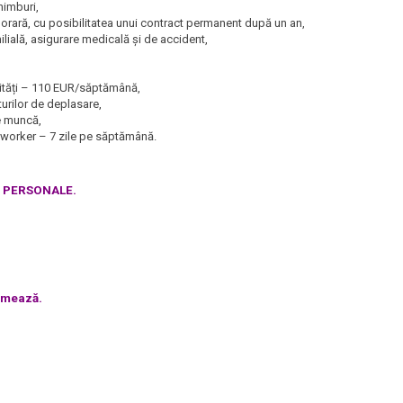
himburi,
rară, cu posibilitatea unui contract permanent după un an,
milială, asigurare medicală și de accident,
ilități – 110 EUR/săptămână,
urilor de deplasare,
de muncă,
oworker – 7 zile pe săptămână.
E PERSONALE.
urmează.