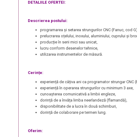
DETALIILE OFERTEI:
Descrierea postului:
programarea și setarea strungurilor CNC (Fanuc, cod G) 
prelucrarea oțelului, inoxului, aluminiului, cuprului și bro
producție în serii mici sau unicat,
lucru conform desenelor tehnice,
utilizarea instrumentelor de măsură.
Cerințe:
experiență de câțiva ani ca programator strungar CNC (
experiență în operarea strungurilor cu minimum 3 axe,
cunoașterea comunicativă a limbii engleze,
dorință de a învăța limba neerlandeză (flamandă),
disponibilitate de a lucra în două schimburi,
dorință de colaborare pe termen lung.
Oferim: