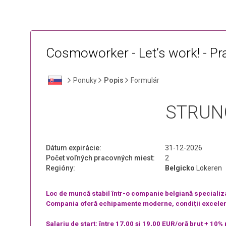
Cosmoworker - Let’s work! - P
Ponuky
Popis
Formulár
STRUN
Dátum expirácie:
31-12-2026
Počet voľných pracovných miest:
2
Regióny:
Belgicko
Lokeren
Loc de muncă stabil într-o companie belgiană specializa
Compania oferă echipamente moderne, condiții excelent
Salariu de start: între 17,00 și 19,00 EUR/oră brut + 10%