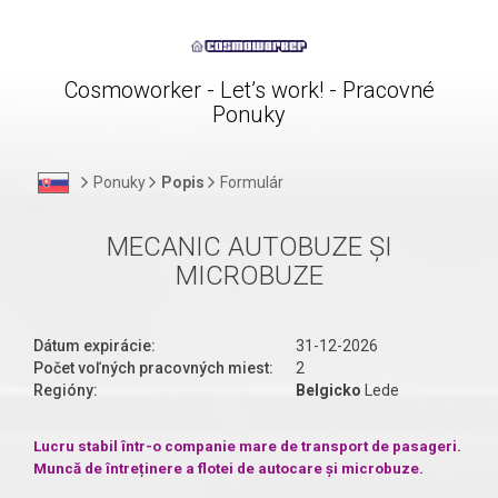
Cosmoworker - Let’s work! - Pracovné
Ponuky
Ponuky
Popis
Formulár
MECANIC AUTOBUZE ȘI
MICROBUZE
Dátum expirácie:
31-12-2026
Počet voľných pracovných miest:
2
Regióny:
Belgicko
Lede
Lucru stabil într-o companie mare de transport de pasageri.
Muncă de întreținere a flotei de autocare și microbuze.