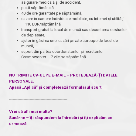
asigurare medicală și de accident,
plată săptămânală,
40 de ore garantate pe săptămână,
cazare în camere individuale mobilate, cu internet și utilități
– 110 EUR/săptămână,
transport gratuit la locul de muncă sau decontarea costurilor
de deplasare,
ajutor în găsirea unei cazări private aproape de locul de
muncă,
suport din partea coordonatorilor și recrutorilor
Cosmoworker – 7 zile pe săptămână.
NU TRIMITE CV-UL PE E-MAIL – PROTEJEAZĂ-ȚI DATELE
PERSONALE.
Apasă „Aplică” și completează formularul scurt.
------------------------------------------------
Vrei să afli mai multe?
Sună-ne – îți răspundem la întrebări și îți explicăm ce
urmează.