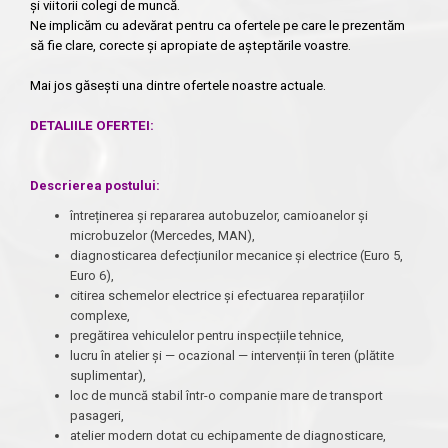
și viitorii colegi de muncă.
Ne implicăm cu adevărat pentru ca ofertele pe care le prezentăm
să fie clare, corecte și apropiate de așteptările voastre.
Mai jos găsești una dintre ofertele noastre actuale.
DETALIILE OFERTEI:
Descrierea postului:
întreținerea și repararea autobuzelor, camioanelor și
microbuzelor (Mercedes, MAN),
diagnosticarea defecțiunilor mecanice și electrice (Euro 5,
Euro 6),
citirea schemelor electrice și efectuarea reparațiilor
complexe,
pregătirea vehiculelor pentru inspecțiile tehnice,
lucru în atelier și — ocazional — intervenții în teren (plătite
suplimentar),
loc de muncă stabil într-o companie mare de transport
pasageri,
atelier modern dotat cu echipamente de diagnosticare,