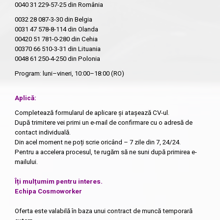
0040 31 229-57-25
din România
0032 28 087-3-30
din Belgia
0031 47 578-8-114
din Olanda
00420 51 781-0-280
din Cehia
00370 66 510-3-31
din Lituania
0048 61 250-4-250
din Polonia
Program: luni–vineri, 10:00–18:00 (RO)
Aplică:
Completează formularul de aplicare și atașează CV-ul.
După trimitere vei primi un e-mail de confirmare cu o adresă de
contact individuală.
Din acel moment ne poți scrie oricând – 7 zile din 7, 24/24.
Pentru a accelera procesul, te rugăm să ne suni după primirea e-
mailului.
Îți mulțumim pentru interes.
Echipa Cosmoworker
Oferta este valabilă în baza unui contract de muncă temporară