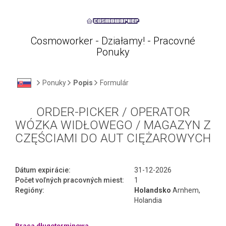
Cosmoworker - Działamy! - Pracovné
Ponuky
Ponuky
Popis
Formulár
ORDER-PICKER / OPERATOR
WÓZKA WIDŁOWEGO / MAGAZYN Z
CZĘŚCIAMI DO AUT CIĘŻAROWYCH
Dátum expirácie:
31-12-2026
Počet voľných pracovných miest:
1
Regióny:
Holandsko
Arnhem,
Holandia
Praca długoterminowa.