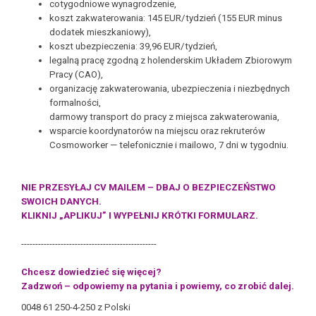
cotygodniowe wynagrodzenie,
koszt zakwaterowania: 145 EUR/tydzień (155 EUR minus
dodatek
mieszkaniowy),
koszt ubezpieczenia: 39,96 EUR/tydzień,
l
egalną pracę zgodną z holenderskim Układem Zbiorowym
Pracy (CAO),
organizację zakwaterowania, ubezpieczenia i niezbędnych
formalności,
darmowy transport do pracy z miejsca zakwaterowania,
wsparcie koordynatorów na miejscu oraz rekruterów
Cosmoworker —
telefonicznie i mailowo, 7 dni w tygodniu.
NIE PRZESYŁAJ CV MAILEM – DBAJ O BEZPIECZEŃSTWO
SWOICH DANYCH.
KLIKNIJ „APLIKUJ” I WYPEŁNIJ KRÓTKI FORMULARZ.
------------------------------------------------
Chcesz dowiedzieć się więcej?
Zadzwoń – odpowiemy na pytania i powiemy, co zrobić dalej.
0048 61 250-4-250 z Polski