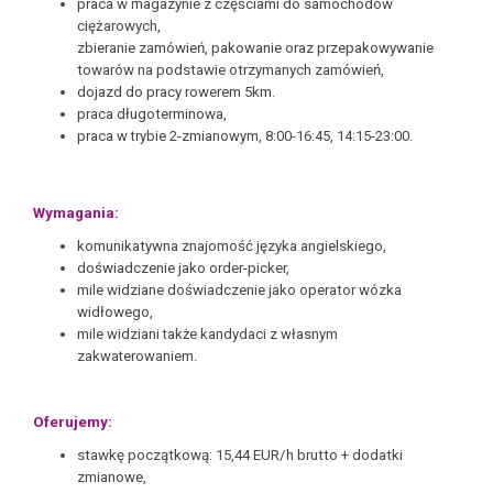
praca w magazynie z częściami do samochodów
ciężarowych,
zbieranie zamówień, pakowanie oraz przepakowywanie
towarów na podstawie otrzymanych zamówień,
dojazd do pracy rowerem 5km.
praca długoterminowa,
praca w trybie 2-zmianowym, 8:00-16:45, 14:15-23:00.
Wymagania:
komunikatywna znajomość języka angielskiego,
doświadczenie jako order-picker,
mile widziane doświadczenie jako operator wózka
widłowego,
mile widziani także kandydaci z własnym
zakwaterowaniem.
Oferujemy:
stawkę początkową: 15,44 EUR/h brutto + dodatki
zmianowe,