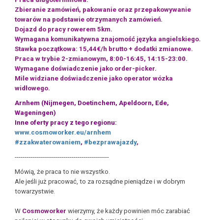
Zbieranie zamówień, pakowanie oraz przepakowywanie
towarów na podstawie otrzymanych zamówień.
Dojazd do pracy rowerem 5km.
Wymagana komunikatywna znajomość języka angielskiego.
Stawka początkowa: 15,44€/h brutto + dodatki zmianowe.
Praca w trybie 2-zmianowym, 8:00-16:45, 14:15-23:00.
Wymagane doświadczenie jako order-picker.
Mile widziane doświadczenie jako operator wózka
widłowego.
Arnhem (Nijmegen, Doetinchem, Apeldoorn, Ede,
Wageningen)
Inne oferty pracy z tego regionu:
www.cosmoworker.eu/arnhem
#zzakwaterowaniem
,
#bezprawajazdy
,
------------------------------------------------
Mówią, że praca to nie wszystko.
Ale jeśli już pracować, to za rozsądne pieniądze i w dobrym
towarzystwie.
W
Cosmoworker
wierzymy, że każdy powinien móc zarabiać