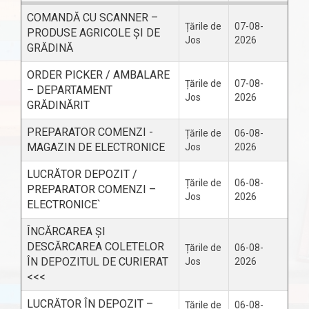
COMANDĂ CU SCANNER –
Țările de
07-08-
PRODUSE AGRICOLE ȘI DE
Jos
2026
GRĂDINĂ
ORDER PICKER / AMBALARE
Țările de
07-08-
– DEPARTAMENT
Jos
2026
GRĂDINĂRIT
PREPARATOR COMENZI -
Țările de
06-08-
MAGAZIN DE ELECTRONICE
Jos
2026
LUCRĂTOR DEPOZIT /
Țările de
06-08-
PREPARATOR COMENZI –
Jos
2026
ELECTRONICE`
ÎNCĂRCAREA ȘI
DESCĂRCAREA COLETELOR
Țările de
06-08-
ÎN DEPOZITUL DE CURIERAT
Jos
2026
<<<
LUCRĂTOR ÎN DEPOZIT –
Țările de
06-08-