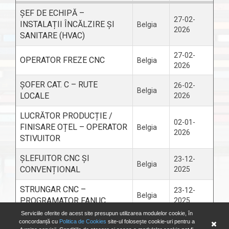
ȘEF DE ECHIPĂ –
27-02-
INSTALAȚII ÎNCĂLZIRE ȘI
Belgia
2026
SANITARE (HVAC)
27-02-
OPERATOR FREZE CNC
Belgia
2026
ȘOFER CAT. C – RUTE
26-02-
Belgia
LOCALE
2026
LUCRĂTOR PRODUCȚIE /
02-01-
FINISARE OȚEL – OPERATOR
Belgia
2026
STIVUITOR
ȘLEFUITOR CNC ȘI
23-12-
Belgia
CONVENȚIONAL
2025
STRUNGAR CNC –
23-12-
Belgia
PROGRAMATOR FANUC
2025
Serviciile oferite de acest site presupun utilizarea modulelor cookie, în
concordanță cu
Politica de Cookies
site-ul folosește cookie-uri pentru a
10
20
50
100
250