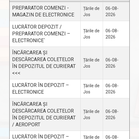
PREPARATOR COMENZI -
Țările de
06-08-
MAGAZIN DE ELECTRONICE
Jos
2026
LUCRĂTOR DEPOZIT /
Țările de
06-08-
PREPARATOR COMENZI –
Jos
2026
ELECTRONICE`
ÎNCĂRCAREA ȘI
DESCĂRCAREA COLETELOR
Țările de
06-08-
ÎN DEPOZITUL DE CURIERAT
Jos
2026
<<<
LUCRĂTOR ÎN DEPOZIT –
Țările de
06-08-
ELECTRONICE
Jos
2026
ÎNCĂRCAREA ȘI
DESCĂRCAREA COLETELOR
Țările de
06-08-
ÎN DEPOZITUL DE CURIERAT
Jos
2026
/ AEROPORT
LUCRĂTOR ÎN DEPOZIT –
Țările de
06-08-