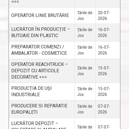
<<<
Țările de
20-07-
OPERATOR LINIE BRUTĂRIE
Jos
2026
LUCRĂTOR ÎN PRODUCȚIE –
Țările de
16-07-
BUTOAIE DIN PLASTIC
Jos
2026
PREPARATOR COMENZI /
Țările de
16-07-
AMBALATOR - COSMETICE
Jos
2026
OPERATOR REACHTRUCK –
Țările de
15-07-
DEPOZIT CU ARTICOLE
Jos
2026
DECORATIVE <<<
PRODUCȚIA DE UȘI
Țările de
15-07-
INDUSTRIALE
Jos
2026
PRODUCERE SI REPARATIE
Țările de
07-07-
EUROPALETI
Jos
2026
LUCRĂTOR DEPOZIT –
Țările de
07-07-