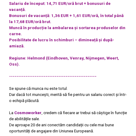
Salariu de început: 14,71 EUR/oră brut + bonusuri de
vacanță.
Bonusuri de vacanță: 1,36 EUR + 1,61 EUR/oră, în total până
la 17,68 EUR/oră brut.
Muncă în producție la ambalarea și sortarea produselor din
carne.
Posibilitate de lucru în schimburi – dimineață și după-
amiază.
Regiune: Helmond (Eindhoven, Venray, Nijmegen, Weert,
Oss).
------------------------------------------------
Se spune că munca nu este totul.
Dar dacă tot muncești, merită să fie pentru un salariu corect și într-
o echipă plăcută.
La
Cosmoworker
, credem că fiecare ar trebui să câștige în funcție
de abilitățile sale.
De aproape 20 de ani conectăm candidații cu cele mai bune
oportunități de angajare din Uniunea Europeană.