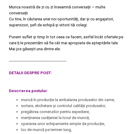
Munca noastră de zi cu zi înseamnă conversații — multe
conversații.
Cu tine, în căutarea unei noi oportunități, dar și cu angajatori,
supervizori, șefi de echipă și viitorii tăi colegi.
Punem suflet și timp în tot ceea ce facem, astfel încât ofertele pe
care ți le prezentăm să fie cât mai apropiate de așteptările tale.
Mai jos găsești una dintre ele.
------------------------------------------------
DETALII DESPRE POST:
Descrierea postului
:
muncă în producție la ambalarea produselor din carne,
sortare, etichetare și controlul calității produselor,
pregătirea comenzilor pentru expediere,
menținerea curățeniei la locul de muncă,
operarea unor echipamente simple de producție,
loc de muncă pe termen lung,