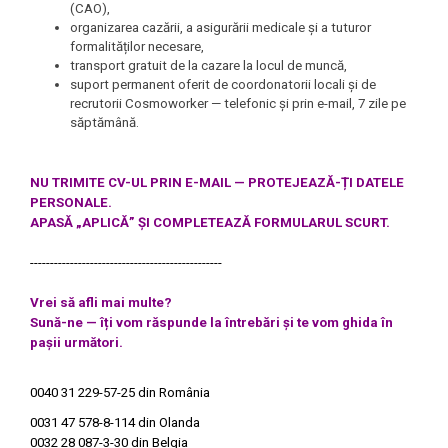
(CAO),
organizarea cazării, a asigurării medicale și a tuturor
formalităților necesare,
transport gratuit de la cazare la locul de muncă,
suport permanent oferit de coordonatorii locali și de
recrutorii Cosmoworker — telefonic și prin e-mail, 7 zile pe
săptămână.
NU TRIMITE CV-UL PRIN E-MAIL — PROTEJEAZĂ-ȚI DATELE
PERSONALE.
APASĂ „APLICĂ” ȘI COMPLETEAZĂ FORMULARUL SCURT.
------------------------------------------------
Vrei să afli mai multe?
Sună-ne — îți vom răspunde la întrebări și te vom ghida în
pașii următori.
0040 31 229-57-25
din România
0031 47 578-8-114
din Olanda
0032 28 087-3-30
din Belgia