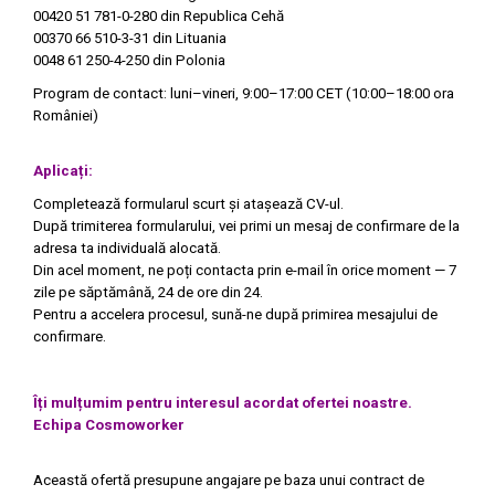
00420 51 781-0-280
din Republica Cehă
00370 66 510-3-31
din Lituania
0048 61 250-4-250
din Polonia
Program de contact: luni–vineri, 9:00–17:00 CET (10:00–18:00 ora
României)
Aplicați:
Completează formularul scurt și atașează CV-ul.
După trimiterea formularului, vei primi un mesaj de confirmare de la
adresa ta individuală alocată.
Din acel moment, ne poți contacta prin e-mail în orice moment — 7
zile pe săptămână, 24 de ore din 24.
Pentru a accelera procesul, sună-ne după primirea mesajului de
confirmare.
Îți mulțumim pentru interesul acordat ofertei noastre.
Echipa Cosmoworker
Această ofertă presupune angajare pe baza unui contract de