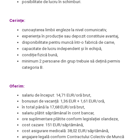
posibilitate de lucru în schimburi.
Cerințe:
cunoașterea limbii engleze la nivel comunicativ,
experiența în producție sau depozit constituie avantaj,
disponibilitate pentru muncă într-o fabrică de carne,
capacitate de lucru independent și în echipă,
condiție fizică bună,
minimum 2 persoane din grup trebuie să dețină permis
categoria B.
Oferim:
salariu de început: 14,71 EUR/oră brut,
bonusuri de vacanță: 1,36 EUR + 1,61 EUR/oră,
în total până la 17,68 EUR/oră brut,
salariu plătit săptămânal în cont bancar,
ore suplimentare plătite conform legislației olandeze,
cost cazare: 151 EUR/săptămână,
cost asigurare medicală: 38,02 EUR/săptămână,
angajare legală conform Contractului Colectiv de Muncă