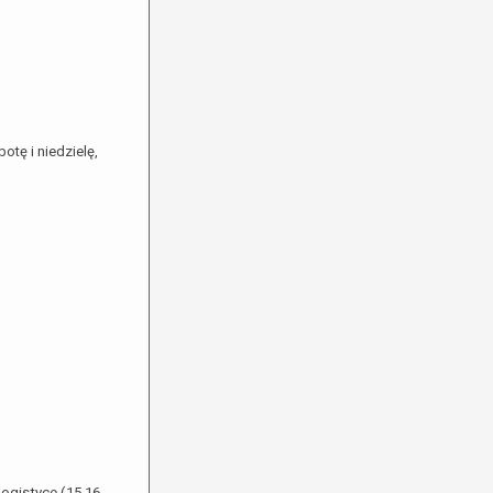
tę i niedzielę,
ogistyce (15,16