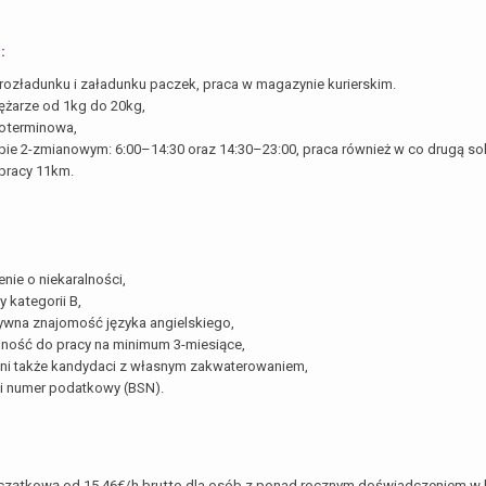
:
 rozładunku i załadunku paczek, praca w magazynie kurierskim.
iężarze od 1kg do 20kg,
oterminowa,
ybie 2-zmianowym: 6:00–14:30 oraz 14:30–23:00, praca również w co drugą sobo
pracy 11km.
nie o niekaralności,
 kategorii B,
wna znajomość języka angielskiego,
ność do pracy na minimum 3-miesiące,
ani także kandydaci z własnym zakwaterowaniem,
i numer podatkowy (BSN).
zątkową od 15,46€/h brutto dla osób z ponad rocznym doświadczeniem w l