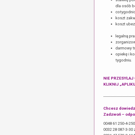
dla osób b
cotygodni
koszt zakw
koszt ubezp
legalną pr
zorganizow
darmowy tr
opiekę i k
tygodniu.
NIE PRZESYŁAJ
KLIKNIJ „APLIK
--------------------------
Chcesz dowiedzi
Zadzwoń – odpow
0048 61 250-4-25
0032 28 087-3-30 z