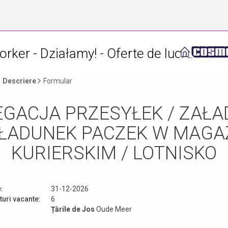
ker - Działamy! - Oferte de lucru
Descriere
Formular
GACJA PRZESYŁEK / ZAŁ
ZŁADUNEK PACZEK W MAGA
KURIERSKIM / LOTNISKO
:
31-12-2026
uri vacante:
6
Țările de Jos
Oude Meer