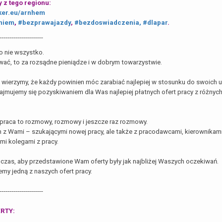
y z tego regionu:
er.eu/arnhem
niem
,
#bezprawajazdy
,
#bezdoswiadczenia,
#dlapar
.
----------------------
o nie wszystko.
cować, to za rozsądne pieniądze i w dobrym towarzystwie.
wierzymy, że każdy powinien móc zarabiać najlepiej w stosunku do swoich u
zajmujemy się pozyskiwaniem dla Was najlepiej płatnych ofert pracy z różnych
praca to rozmowy, rozmowy i jeszcze raz rozmowy.
z Wami – szukającymi nowej pracy, ale także z pracodawcami, kierownikami,
mi kolegami z pracy.
czas, aby przedstawione Wam oferty były jak najbliżej Waszych oczekiwań.
emy jedną z naszych ofert pracy.
----------------------
RTY: