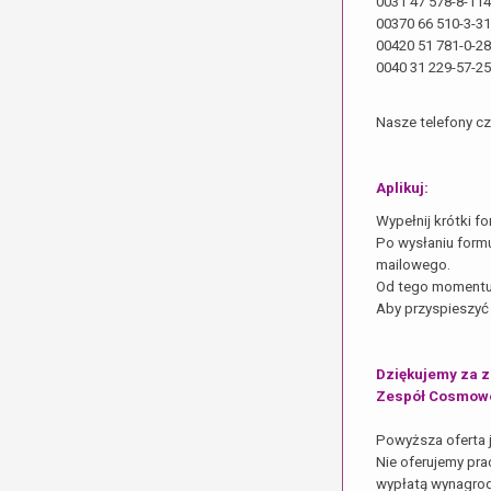
0031 47 578-8-114
00370 66 510-3-31
00420 51 781-0-2
0040 31 229-57-25
Nasze telefony cz
Aplikuj:
Wypełnij krótki fo
Po wysłaniu form
mailowego.
Od tego momentu 
Aby przyspieszyć
Dziękujemy za z
Zespół Cosmow
Powyższa oferta 
Nie oferujemy pra
wypłatą wynagrod