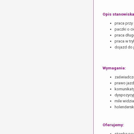
Opis stanowiska
pr
aca przy
paczki o c
praca dług
praca w tr
dojazd do 
Wymagania:
zaświadcze
prawo jazdy
komunikaty
dyspozycyj
mile widzi
holendersk
Oferujemy:
stawkę poc