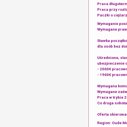
Praca długoter
Praca przy rozł
Paczki o ciężarz
Wymaganie posi
Wymagane prawo 
Stawka początko
dla osób bez do
Uśrednione, sta
ubezpieczenie 
- 2060€ pracow
- 1960€ pracown
Wymagana komun
Wymagane zaświ
Praca w trybie 
Co druga sobota 
Oferta skierowan
Region: Oude Me