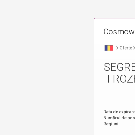
Cosmowor
Oferte
SEGRE
I RO
Data de expirare
Numărul de post
Regiuni: