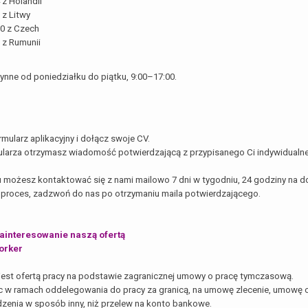
 z Holandii
 z Litwy
80 z Czech
 z Rumunii
ynne od poniedziałku do piątku, 9:00–17:00.
rmularz aplikacyjny i dołącz swoje CV.
ularza otrzymasz wiadomość potwierdzającą z przypisanego Ci indywidualn
możesz kontaktować się z nami mailowo 7 dni w tygodniu, 24 godziny na d
 proces, zadzwoń do nas po otrzymaniu maila potwierdzającego.
ainteresowanie naszą ofertą
orker
jest ofertą pracy na podstawie zagranicznej umowy o pracę tymczasową.
c w ramach oddelegowania do pracy za granicą, na umowę zlecenie, umowę o
zenia w sposób inny, niż przelew na konto bankowe.