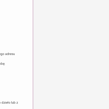
ego adresu
obę.
 dzieło lub z