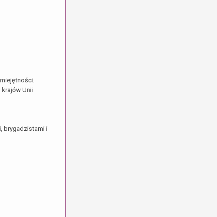
miejętności.
 krajów Unii
 brygadzistami i