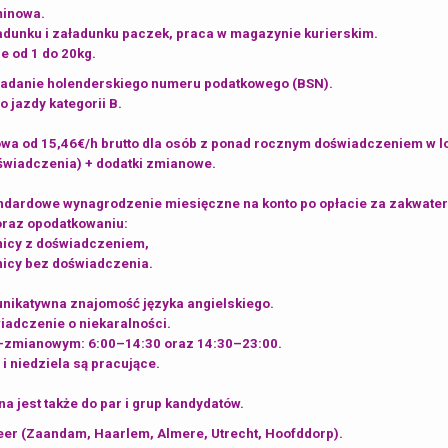
minowa.
adunku i załadunku paczek, praca w magazynie kurierskim.
e od 1 do 20kg.
adanie holenderskiego numeru podatkowego (BSN).
jazdy kategorii B.
wa od 15,46€/h brutto dla osób z ponad rocznym doświadczeniem w lo
świadczenia) + dodatki zmianowe.
ndardowe wynagrodzenie miesięczne na konto po opłacie za zakwate
oraz opodatkowaniu:
nicy z doświadczeniem,
icy bez doświadczenia.
ikatywna znajomość języka angielskiego.
adczenie o niekaralności.
2-zmianowym: 6:00–14:30 oraz 14:30–23:00.
i niedziela są pracujące.
a jest także do par i grup kandydatów.
er (Zaandam, Haarlem, Almere, Utrecht, Hoofddorp).