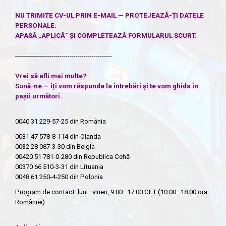
NU TRIMITE CV-UL PRIN E-MAIL — PROTEJEAZĂ-ȚI DATELE
PERSONALE.
APASĂ „APLICĂ” ȘI COMPLETEAZĂ FORMULARUL SCURT.
------------------------------------------------
Vrei să afli mai multe?
Sună-ne — îți vom răspunde la întrebări și te vom ghida în
pașii următori.
0040 31 229-57-25
din România
0031 47 578-8-114
din Olanda
0032 28 087-3-30
din Belgia
00420 51 781-0-280
din Republica Cehă
00370 66 510-3-31
din Lituania
0048 61 250-4-250
din Polonia
Program de contact: luni–vineri, 9:00–17:00 CET (10:00–18:00 ora
României)