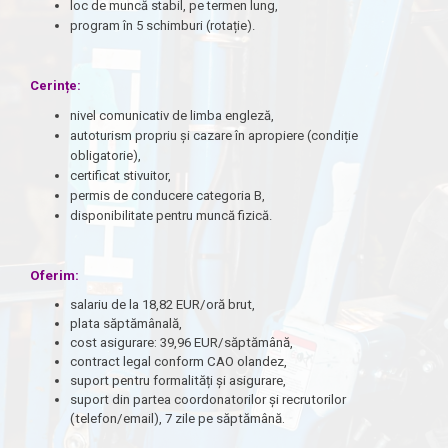
loc de muncă stabil, pe termen lung,
program în 5 schimburi (rotație).
Cerințe:
nivel comunicativ de limba engleză,
autoturism propriu și cazare în apropiere (condiție
obligatorie),
certificat stivuitor,
permis de conducere categoria B,
disponibilitate pentru muncă fizică.
Oferim:
salariu de la 18,82 EUR/oră brut,
plata săptămânală,
cost asigurare: 39,96 EUR/săptămână,
contract legal conform CAO olandez,
suport pentru formalități și asigurare,
suport din partea coordonatorilor și recrutorilor
(telefon/email), 7 zile pe săptămână.