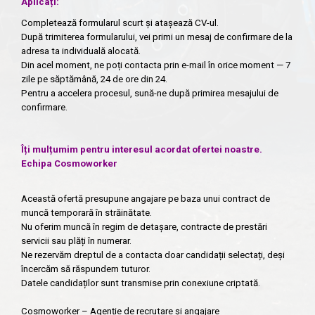
Aplicați:
Completează formularul scurt și atașează CV-ul.
După trimiterea formularului, vei primi un mesaj de confirmare de la
adresa ta individuală alocată.
Din acel moment, ne poți contacta prin e-mail în orice moment — 7
zile pe săptămână, 24 de ore din 24.
Pentru a accelera procesul, sună-ne după primirea mesajului de
confirmare.
Îți mulțumim pentru interesul acordat ofertei noastre.
Echipa Cosmoworker
Această ofertă presupune angajare pe baza unui contract de
muncă temporară în străinătate.
Nu oferim muncă în regim de detașare, contracte de prestări
servicii sau plăți în numerar.
Ne rezervăm dreptul de a contacta doar candidații selectați, deși
încercăm să răspundem tuturor.
Datele candidaților sunt transmise prin conexiune criptată.
Cosmoworker – Agenție de recrutare și angajare