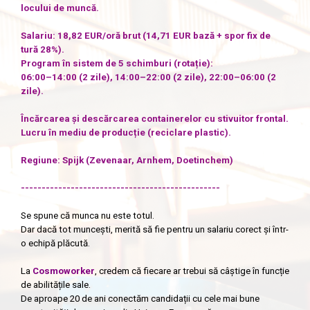
locului de muncă.
Salariu: 18,82 EUR/oră brut (14,71 EUR bază + spor fix de
tură 28%).
Program în sistem de 5 schimburi (rotație):
06:00–14:00 (2 zile), 14:00–22:00 (2 zile), 22:00–06:00 (2
zile).
Încărcarea și descărcarea containerelor cu stivuitor frontal.
Lucru în mediu de producție (reciclare plastic).
Regiune: Spijk (Zevenaar, Arnhem, Doetinchem)
------------------------------------------------
Se spune că munca nu este totul.
Dar dacă tot muncești, merită să fie pentru un salariu corect și într-
o echipă plăcută.
La
Cosmoworker
, credem că fiecare ar trebui să câștige în funcție
de abilitățile sale.
De aproape 20 de ani conectăm candidații cu cele mai bune