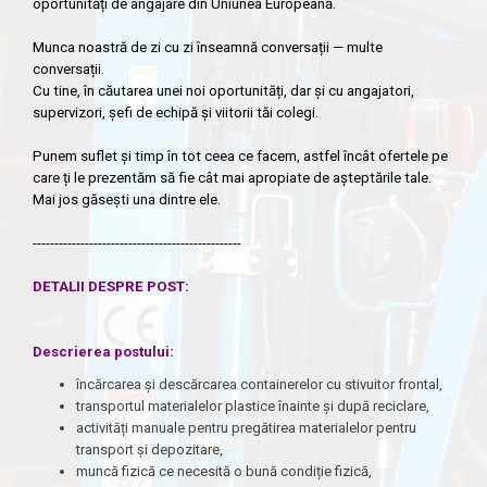
oportunități de angajare din Uniunea Europeană.
Munca noastră de zi cu zi înseamnă conversații — multe
conversații.
Cu tine, în căutarea unei noi oportunități, dar și cu angajatori,
supervizori, șefi de echipă și viitorii tăi colegi.
Punem suflet și timp în tot ceea ce facem, astfel încât ofertele pe
care ți le prezentăm să fie cât mai apropiate de așteptările tale.
Mai jos găsești una dintre ele.
------------------------------------------------
DETALII DESPRE POST:
Descrierea postului
:
încărcarea și descărcarea containerelor cu stivuitor frontal,
transportul materialelor plastice înainte și după reciclare,
activități manuale pentru pregătirea materialelor pentru
transport și depozitare,
muncă fizică ce necesită o bună condiție fizică,