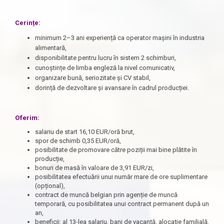
Cerințe:
minimum 2–3 ani experiență ca operator mașini în industria
alimentară,
disponibilitate pentru lucru în sistem 2 schimburi,
cunoștințe de limba engleză la nivel comunicativ,
organizare bună, seriozitate și CV stabil,
dorință de dezvoltare și avansare în cadrul producției.
Oferim:
salariu de start 16,10 EUR/oră brut,
spor de schimb 0,35 EUR/oră,
posibilitate de promovare către poziții mai bine plătite în
producție,
bonuri de masă în valoare de 3,91 EUR/zi,
posibilitatea efectuării unui număr mare de ore suplimentare
(opțional),
contract de muncă belgian prin agenție de muncă
temporară, cu posibilitatea unui contract permanent după un
an,
beneficii: al 13-lea salariu, bani de vacanță, alocație familială,