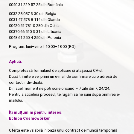
0040 31 229-57-25
din România
0032 28 087-3-30
din Belgia
0031 47 578-8-114
din Olanda
00420 51 781-0-280
din Cehia
00370 66 510-3-31
din Lituania
0048 61 250-4-250
din Polonia
Program: luni–vineri, 10:00–18:00 (RO)
Aplică:
Completează formularul de aplicare și atașează CV-ul.
După trimitere vei primi un e-mail de confirmare cu o adresă de
contact individuală.
Din acel moment ne poți scrie oricând – 7 zile din 7, 24/24.
Pentru a accelera procesul, te rugăm să ne suni după primirea e-
mailului.
Îți mulțumim pentru interes.
Echipa Cosmoworker
Oferta este valabilă în baza unui contract de muncă temporară