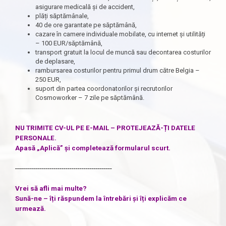
asigurare medicală și de accident,
plăți săptămânale,
40 de ore garantate pe săptămână,
cazare în camere individuale mobilate, cu internet și utilități
– 100 EUR/săptămână,
transport gratuit la locul de muncă sau decontarea costurilor
de deplasare,
rambursarea costurilor pentru primul drum către Belgia –
250 EUR,
suport din partea coordonatorilor și recrutorilor
Cosmoworker – 7 zile pe săptămână.
NU TRIMITE CV-UL PE E-MAIL – PROTEJEAZĂ-ȚI DATELE
PERSONALE.
Apasă „Aplică” și completează formularul scurt.
------------------------------------------------
Vrei să afli mai multe?
Sună-ne – îți răspundem la întrebări și îți explicăm ce
urmează.