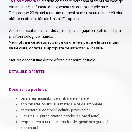
La
Cosmoworker
credem că fiecare persoană ar trebui să câștige
cât mai bine, în funcție de experiența și competențele sale.
De aproape 20 de ani recrutăm oameni pentru locuri de muncă bine
plătite în diferite țări ale Uniunii Europene.
Zi de zi discutăm cu candidați, dar și cu angajatori, șefi de echipă
și viitorii colegi de muncă.
Ne implicăm cu adevărat pentru ca ofertele pe care le prezentăm
să fie clare, corecte și apropiate de așteptările voastre.
Mai jos găsești una dintre ofertele noastre actuale.
DETALIILE OFERTEI:
Descrierea postului:
operarea mașinilor de ambalare și tăiere,
schimbarea foliilor și a materialelor de ambalare,
etichetare și controlul calității produselor,
lucru cu PC (înregistrarea datelor de producție),
respectarea strictă a normelor de igienă și siguranță
alimentară.