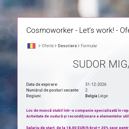
Cosmoworker - Let’s work! - Ofe
Oferte
Descriere
Formular
SUDOR MIG
Data de expirare:
31-12-2026
Numărul de posturi vacante:
2
Regiuni:
Belgia
Liège
Loc de muncă stabil într-o companie specializată în re
Activitate de sudură și recondiționare a elementelor uti
Salariu de start: de la 18,00 EUR/h brut + 20% spor pen