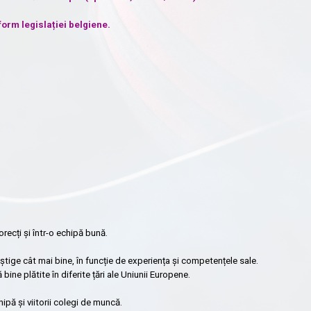
orm legislației belgiene.
recți și într-o echipă bună.
tige cât mai bine, în funcție de experiența și competențele sale.
ne plătite în diferite țări ale Uniunii Europene.
hipă și viitorii colegi de muncă.