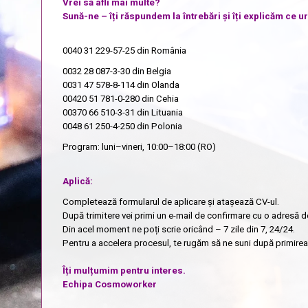
Vrei să afli mai multe?
Sună-ne – îți răspundem la întrebări și îți explicăm ce 
0040 31 229-57-25
din România
0032 28 087-3-30
din Belgia
0031 47 578-8-114
din Olanda
00420 51 781-0-280
din Cehia
00370 66 510-3-31
din Lituania
0048 61 250-4-250
din Polonia
Program: luni–vineri, 10:00–18:00 (RO)
Aplică:
Completează formularul de aplicare și atașează CV-ul.
După trimitere vei primi un e-mail de confirmare cu o adresă d
Din acel moment ne poți scrie oricând – 7 zile din 7, 24/24.
Pentru a accelera procesul, te rugăm să ne suni după primirea 
Îți mulțumim pentru interes.
Echipa Cosmoworker