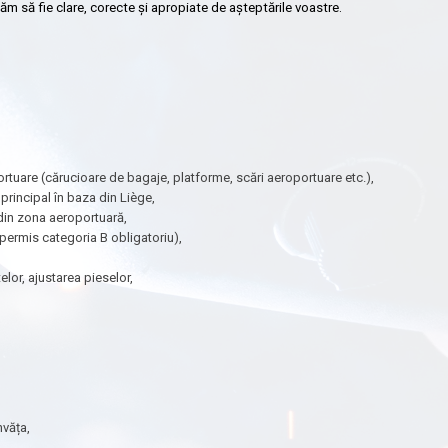
m să fie clare, corecte și apropiate de așteptările voastre.
are (cărucioare de bagaje, platforme, scări aeroportuare etc.),
 principal în baza din Liège,
 din zona aeroportuară,
(permis categoria B obligatoriu),
elor, ajustarea pieselor,
nvăța,