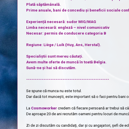
Plată săptămânală.
Prime anuale, bani de concediu și beneficii sociale conf
Experiență necesară: sudor MIG/MAG
Limba necesară: engleză – nivel comunicativ
Necesar: permis de conducere categoria B
Regiune: Liège / Luik (Huy, Ans, Herstal).
Specialiștii sunt mereu căutați.
Avem multe oferte de muncă în toată Belgia.
Sună-ne și hai să discutăm.
------------------------------------------------
Se spune că munca nu este totul.
Dar dacă tot muncești, este important să o faci pentru bani co
La
Cosmoworker
credem că fiecare persoană ar trebui să câș
De aproape 20 de ani recrutăm oameni pentru locuri de muncă bi
Zi de zi discutăm cu candidați, dar și cu angajatori, șefi de ec