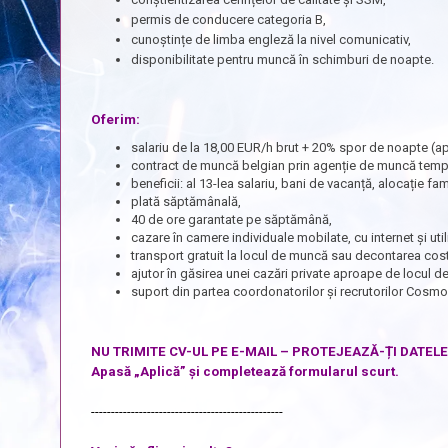
permis de conducere categoria B,
cunoștințe de limba engleză la nivel comunicativ,
disponibilitate pentru muncă în schimburi de noapte.
Oferim:
salariu de la 18,00 EUR/h brut + 20% spor de noapte (ap
contract de muncă belgian prin agenție de muncă tempo
beneficii: al 13-lea salariu, bani de vacanță, alocație fa
plată săptămânală,
40 de ore garantate pe săptămână,
cazare în camere individuale mobilate, cu internet și ut
transport gratuit la locul de muncă sau decontarea cost
ajutor în găsirea unei cazări private aproape de locul 
suport din partea coordonatorilor și recrutorilor Cosm
NU TRIMITE CV-UL PE E-MAIL – PROTEJEAZĂ-ȚI DATEL
Apasă „Aplică” și completează formularul scurt.
------------------------------------------------