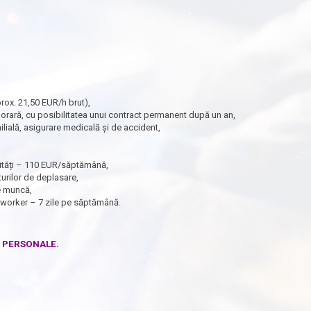
rox. 21,50 EUR/h brut),
rară, cu posibilitatea unui contract permanent după un an,
milială, asigurare medicală și de accident,
ilități – 110 EUR/săptămână,
urilor de deplasare,
de muncă,
oworker – 7 zile pe săptămână.
E PERSONALE.