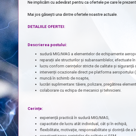
Ne implicăm cu adevărat pentru ca ofertele pe care le prezentă
Mai jos găsești una dintre ofertele noastre actuale.
DETALIILE OFERTEI:
Descrierea postului:
sudură MIG/MAG a elementelor de echipamente aeroportu
reparații ale structurilor și subansamblelor, efectuate în
lucru conform cerințelor stricte de calitate și siguranță
intervenții ocazionale direct pe platforma aeroportului 
muncă în schimb de noapte,
lucrări suplimentare: tăiere, polizare, pregătirea element
colaborare cu echipa de mecanici și tehnicieni.
Cerințe:
experiență practică în sudură MIG/MAG,
capacitate de lucru atât individual, cât și în echipă,
flexibilitate, motivație, responsabilitate și dorință de a î
conștientizarea cerințelor de calitate și SSM,