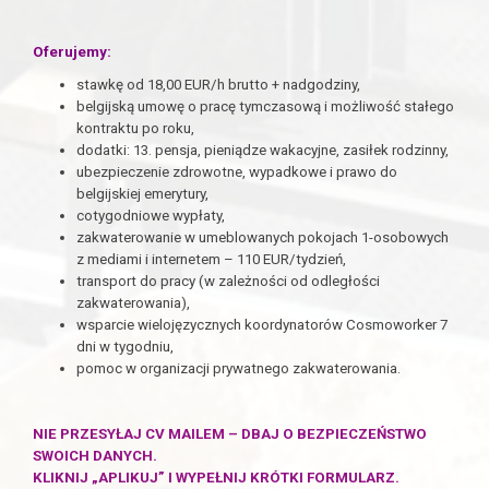
Oferujemy:
stawkę od 18,00 EUR/h brutto + nadgodziny,
belgijską umowę o pracę tymczasową i możliwość stałego
kontraktu po roku,
dodatki: 13. pensja, pieniądze wakacyjne, zasiłek rodzinny,
ubezpieczenie zdrowotne, wypadkowe i prawo do
belgijskiej emerytury,
cotygodniowe wypłaty,
zakwaterowanie w umeblowanych pokojach 1-osobowych
z mediami i internetem – 110 EUR/tydzień,
transport do pracy (w zależności od odległości
zakwaterowania),
wsparcie wielojęzycznych koordynatorów Cosmoworker 7
dni w tygodniu,
pomoc w organizacji prywatnego zakwaterowania.
NIE PRZESYŁAJ CV MAILEM – DBAJ O BEZPIECZEŃSTWO
SWOICH DANYCH.
KLIKNIJ „APLIKUJ” I WYPEŁNIJ KRÓTKI FORMULARZ.