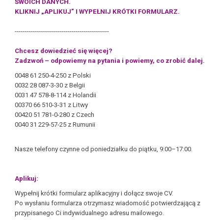
SWOICH DANYCH.
KLIKNIJ „APLIKUJ” I WYPEŁNIJ KRÓTKI FORMULARZ.
------------------------------------------------
Chcesz dowiedzieć się więcej?
Zadzwoń – odpowiemy na pytania i powiemy, co zrobić dalej.
0048 61 250-4-250 z Polski
0032 28 087-3-30 z Belgii
0031 47 578-8-114 z Holandii
00370 66 510-3-31 z Litwy
00420 51 781-0-280 z Czech
0040 31 229-57-25 z Rumunii
Nasze telefony czynne od poniedziałku do piątku, 9:00–17:00.
Aplikuj:
Wypełnij krótki formularz aplikacyjny i dołącz swoje CV.
Po wysłaniu formularza otrzymasz wiadomość potwierdzającą z
przypisanego Ci indywidualnego adresu mailowego.