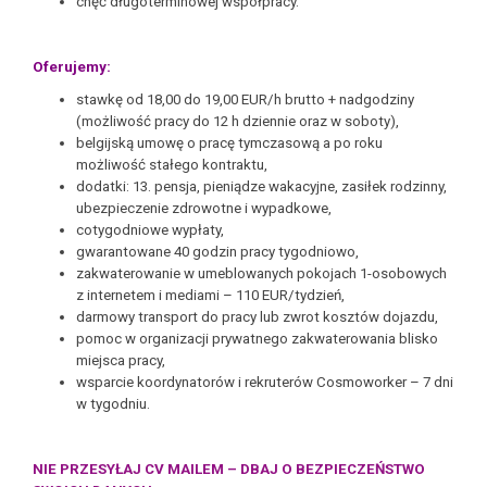
chęć długoterminowej współpracy.
Oferujemy:
stawkę od 18,00 do 19,00 EUR/h brutto + nadgodziny
(możliwość pracy do 12 h dziennie oraz w soboty),
belgijską umowę o pracę tymczasową a po roku
możliwość stałego kontraktu,
dodatki: 13. pensja, pieniądze wakacyjne, zasiłek rodzinny,
ubezpieczenie zdrowotne i wypadkowe,
cotygodniowe wypłaty,
gwarantowane 40 godzin pracy tygodniowo,
zakwaterowanie w umeblowanych pokojach 1-osobowych
z internetem i mediami – 110 EUR/tydzień,
darmowy transport do pracy lub zwrot kosztów dojazdu,
pomoc w organizacji prywatnego zakwaterowania blisko
miejsca pracy,
wsparcie koordynatorów i rekruterów Cosmoworker – 7 dni
w tygodniu.
NIE PRZESYŁAJ CV MAILEM – DBAJ O BEZPIECZEŃSTWO