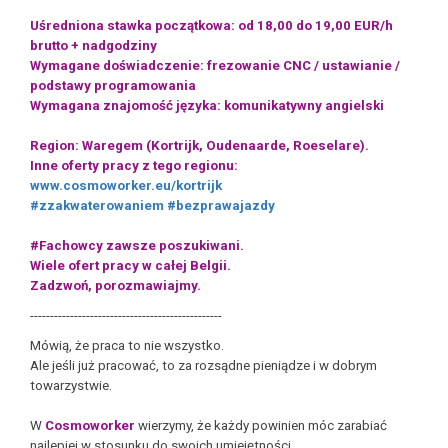
Uśredniona stawka początkowa: od 18,00 do 19,00 EUR/h
brutto + nadgodziny
Wymagane doświadczenie: frezowanie CNC / ustawianie /
podstawy programowania
Wymagana znajomość języka: komunikatywny angielski
Region: Waregem (Kortrijk, Oudenaarde, Roeselare).
Inne oferty pracy z tego regionu:
www.cosmoworker.eu/kortrijk
#zzakwaterowaniem
#bezprawajazdy
#Fachowcy zawsze poszukiwani.
Wiele ofert pracy w całej Belgii.
Zadzwoń, porozmawiajmy.
------------------------------------------------
Mówią, że praca to nie wszystko.
Ale jeśli już pracować, to za rozsądne pieniądze i w dobrym
towarzystwie.
W
Cosmoworker
wierzymy, że każdy powinien móc zarabiać
najlepiej w stosunku do swoich umiejętności.