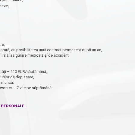
deze,
re,
rară, cu posibilitatea unui contract permanent după un an,
milială, asigurare medicală și de accident,
ilități – 110 EUR/săptămână,
urilor de deplasare,
de muncă,
oworker – 7 zile pe săptămână.
E PERSONALE.