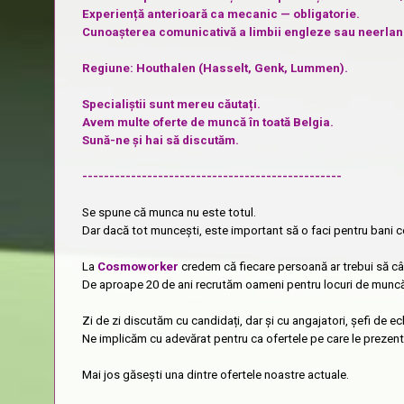
Experiență anterioară ca mecanic — obligatorie.
Cunoașterea comunicativă a limbii engleze sau neerlan
Regiune: Houthalen (Hasselt, Genk, Lummen).
Specialiștii sunt mereu căutați.
Avem multe oferte de muncă în toată Belgia.
Sună-ne și hai să discutăm.
------------------------------------------------
Se spune că munca nu este totul.
Dar dacă tot muncești, este important să o faci pentru bani co
La
Cosmoworker
credem că fiecare persoană ar trebui să câș
De aproape 20 de ani recrutăm oameni pentru locuri de muncă bi
Zi de zi discutăm cu candidați, dar și cu angajatori, șefi de ec
Ne implicăm cu adevărat pentru ca ofertele pe care le prezentă
Mai jos găsești una dintre ofertele noastre actuale.