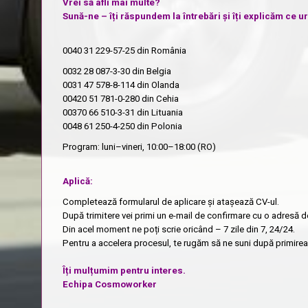
Vrei să afli mai multe?
Sună-ne – îți răspundem la întrebări și îți explicăm ce 
0040 31 229-57-25
din România
0032 28 087-3-30
din Belgia
0031 47 578-8-114
din Olanda
00420 51 781-0-280
din Cehia
00370 66 510-3-31
din Lituania
0048 61 250-4-250
din Polonia
Program: luni–vineri, 10:00–18:00 (RO)
Aplică:
Completează formularul de aplicare și atașează CV-ul.
După trimitere vei primi un e-mail de confirmare cu o adresă d
Din acel moment ne poți scrie oricând – 7 zile din 7, 24/24.
Pentru a accelera procesul, te rugăm să ne suni după primirea 
Îți mulțumim pentru interes.
Echipa Cosmoworker