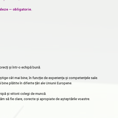
deze — obligatorie.
recți și într-o echipă bună.
tige cât mai bine, în funcție de experiența și competențele sale.
ne plătite în diferite țări ale Uniunii Europene.
hipă și viitorii colegi de muncă.
m să fie clare, corecte și apropiate de așteptările voastre.