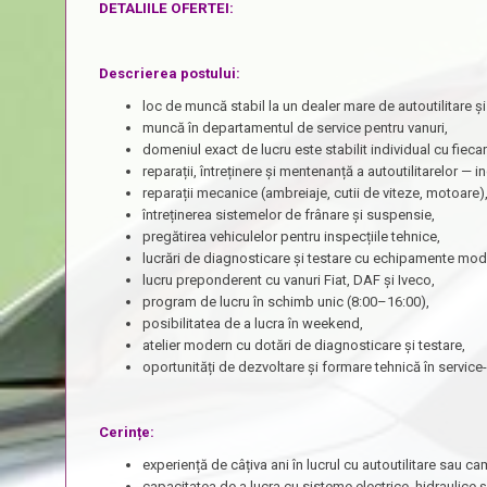
DETALIILE OFERTEI:
Descrierea postului:
loc de muncă stabil la un dealer mare de autoutilitare ș
muncă în departamentul de service pentru vanuri,
domeniul exact de lucru este stabilit individual cu fieca
reparații, întreținere și mentenanță a autoutilitarelor — 
reparații mecanice (ambreiaje, cutii de viteze, motoare)
întreținerea sistemelor de frânare și suspensie,
pregătirea vehiculelor pentru inspecțiile tehnice,
lucrări de diagnosticare și testare cu echipamente mod
lucru preponderent cu vanuri Fiat, DAF și Iveco,
program de lucru în schimb unic (8:00–16:00),
posibilitatea de a lucra în weekend,
atelier modern cu dotări de diagnosticare și testare,
oportunități de dezvoltare și formare tehnică în service-
Cerințe:
experiență de câțiva ani în lucrul cu autoutilitare sau c
capacitatea de a lucra cu sisteme electrice, hidraulice 