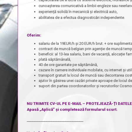
cunoașterea comunicativă a limbii engleze sau neerlan
experiență solidă în mecanică și electrică auto,
abilitatea de a efectua diagnosticări independente.
Oferim:
salariu de la 19EUR/h și 20 EUR/h brut. + ore suplimenta
contract de muncă belgian prin agenție de muncă tempo
beneficii: al 13-lea salariu, bani de vacanță, alocație fa
plată săptămânală,
40 de ore garantate pe săptămână,
cazare în camere individuale mobilate, cu internet și ut
transport gratuit la locul de muncă sau decontarea cost
ajutor în găsirea unei cazări private aproape de locul 
suport din partea coordonatorilor și recrutorilor Cosm
NU TRIMITE CV-UL PE E-MAIL – PROTEJEAZĂ-ȚI DATEL
Apasă „Aplică” și completează formularul scurt.
------------------------------------------------