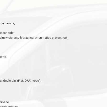
i camioane,
re candidat,
inclusiv sisteme
hidraulice, pneumatice și electrice,
,
erne,
ul dealerului (Fiat, DAF,
Iveco).
amioane,
și pneumatice,