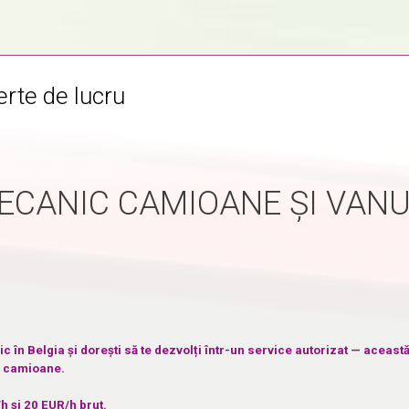
rte de lucru
ECANIC CAMIOANE ȘI VANU
 în Belgia și dorești să te dezvolți într-un service autorizat — această
și camioane.
/h
și 20
EUR/h
brut
.