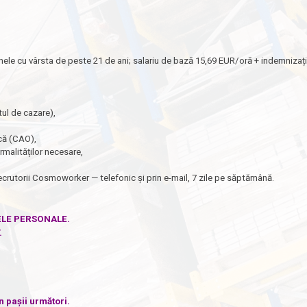
nele cu vârsta de peste 21 de ani; salariu de bază 15,69 EUR/oră + indemnizaț
ul de cazare),
că (CAO),
ormalităților necesare,
ecrutorii Cosmoworker — telefonic și prin e-mail, 7 zile pe săptămână.
ELE PERSONALE.
.
n pașii următori.