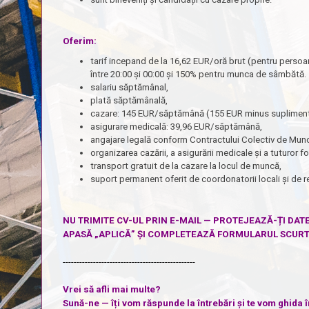
Oferim:
tarif incepand de la 16,62 EUR/oră brut (pentru persoa
între 20:00 și 00:00 și 150% pentru munca de sâmbătă.
salariu săptămânal,
plată săptămânală,
cazare: 145 EUR/săptămână (155 EUR minus supliment
asigurare medicală: 39,96 EUR/săptămână,
angajare legală conform Contractului Colectiv de Mun
organizarea cazării, a asigurării medicale și a tuturor f
transport gratuit de la cazare la locul de muncă,
suport permanent oferit de coordonatorii locali și de r
NU TRIMITE CV-UL PRIN E-MAIL — PROTEJEAZĂ-ȚI DAT
APASĂ „APLICĂ” ȘI COMPLETEAZĂ FORMULARUL SCURT
------------------------------------------------
Vrei să afli mai multe?
Sună-ne — îți vom răspunde la întrebări și te vom ghida î