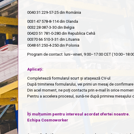
0040 31 229-57-25
din România
0031 47 578-8-114
din Olanda
0032 28 087-3-30
din Belgia
00420 51 781-0-280
din Republica Cehă
00370 66 510-3-31
din Lituania
0048 61 250-4-250
din Polonia
Program de contact: luni–vineri, 9:00–17:00 CET (10:00–18:0
Aplicați:
Completează formularul scurt și atașează CV-ul.
După trimiterea formularului, vei primi un mesaj de confirmare 
Din acel moment, ne poți contacta prin e-mail în orice moment
Pentru a accelera procesul, sună-ne după primirea mesajului 
Îți mulțumim pentru interesul acordat ofertei noastre.
Echipa Cosmoworker