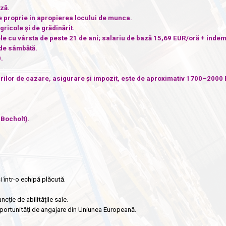
ză.
 proprie in apropierea locului de munca.
ricole și de grădinărit.
le cu vârsta de peste 21 de ani; salariu de bază 15,69 EUR/oră + indem
 de sâmbătă.
.
urilor de cazare, asigurare și impozit, este de aproximativ 1700–2000
Bocholt).
i într-o echipă plăcută.
ncție de abilitățile sale.
portunități de angajare din Uniunea Europeană.