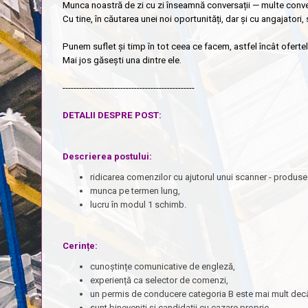
Munca noastră de zi cu zi înseamnă conversații — multe conver
Cu tine, în căutarea unei noi oportunități, dar și cu angajatori, s
Punem suflet și timp în tot ceea ce facem, astfel încât ofertel
Mai jos găsești una dintre ele.
------------------------------------------------
DETALII DESPRE POST:
D
escrierea postului
:
ridicarea comenzilor cu ajutorul unui scanner - produse a
munca pe termen lung,
lucru în modul 1 schimb.
Cerințe:
cunoștințe comunicative de engleză,
experiență ca selector de comenzi,
un permis de conducere categoria B este mai mult decâ
sunt bineveniți și candidații cu cazare proprie.