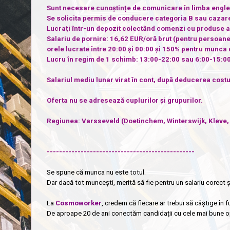
Sunt necesare cunoștințe de comunicare în limba engle
Se solicita permis de conducere categoria B sau cazare
Lucrați într-un depozit colectând comenzi cu produse ag
Salariu de pornire: 16,62 EUR/oră brut (pentru persoane
orele lucrate între 20:00 și 00:00 și 150% pentru munca
Lucru în regim de 1 schimb: 13:00-22:00 sau 6:00-15:00
Salariul mediu lunar virat în cont, după deducerea cost
Oferta nu se adresează cuplurilor și grupurilor.
Regiunea:
Varsseveld (Doetinchem, Winterswijk, Kleve, 
------------------------------------------------
Se spune că munca nu este totul.
Dar dacă tot muncești, merită să fie pentru un salariu corect ș
La
Cosmoworker
, credem că fiecare ar trebui să câștige în fu
De aproape 20 de ani conectăm candidații cu cele mai bune o