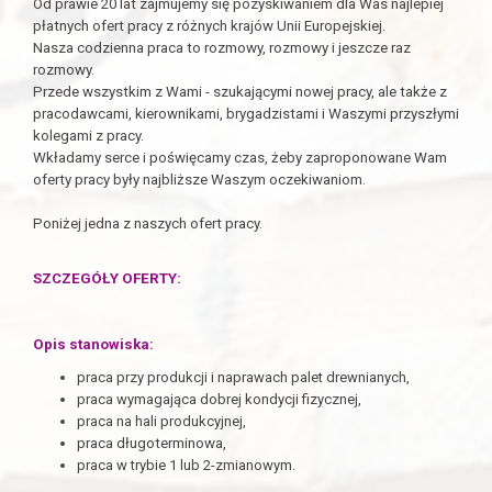
Od prawie 20 lat zajmujemy się pozyskiwaniem dla Was najlepiej
płatnych ofert pracy z różnych krajów Unii Europejskiej.
Nasza codzienna praca to rozmowy, rozmowy i jeszcze raz
rozmowy.
Przede wszystkim z Wami - szukającymi nowej pracy, ale także z
pracodawcami, kierownikami, brygadzistami i Waszymi przyszłymi
kolegami z pracy.
Wkładamy serce i poświęcamy czas, żeby zaproponowane Wam
oferty pracy były najbliższe Waszym oczekiwaniom.
Poniżej jedna z naszych ofert pracy.
SZCZEGÓŁY OFERTY:
Opis stanowiska:
pr
aca przy produkcji i naprawach palet drewnianych,
praca wymagająca dobrej kondycji fizycznej,
praca na hali produkcyjnej,
praca długoterminowa,
praca w trybie 1 lub 2-zmianowym.