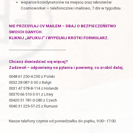
wsparcie koordynatorów na miejscu oraz rekruterów
Cosmoworker —
telefonicznie i mailowo, 7 dni w tygodniu.
NIE PRZESYŁAJ CV MAILEM – DBAJ O BEZPIECZEŃSTWO
SWOICH DANYCH.
KLIKNIJ „APLIKUJ” I WYPEŁNIJ KRÓTKI FORMULARZ.
------------------------------------------------
Chcesz dowiedzieć się więcej?
Zadzwoń – odpowiemy na pytania i powiemy, co zrobić dalej.
0048 61 250-4-250 z Polski
0032 28 087-3-30 z Belgii
0031 47 578-8-114 z Holandii
00370 66 510-3-31 z Litwy
00420 51 781-0-280 z Czech
0040 31 229-57-25 z Rumunii
Nasze telefony czynne od poniedziałku do piątku, 9:00–17:00.