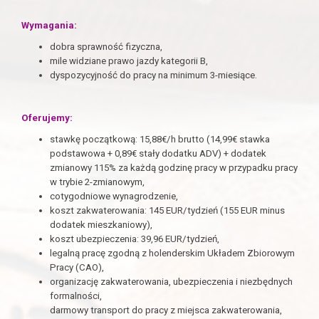
Wymagania:
dobra sprawność fizyczna,
mile widziane prawo jazdy kategorii B,
dyspozycyjność do pracy na minimum 3-miesiące.
Oferujemy:
stawkę początkową: 15,88€/h brutto (14,99€ stawka
podstawowa + 0,89€ stały dodatku ADV) + dodatek
zmianowy 115% za każdą godzinę pracy w przypadku pracy
w trybie 2-zmianowym,
cotygodniowe wynagrodzenie,
koszt zakwaterowania: 145 EUR/tydzień (155 EUR minus
dodatek
mieszkaniowy),
koszt ubezpieczenia: 39,96 EUR/tydzień,
l
egalną pracę zgodną z holenderskim Układem Zbiorowym
Pracy (CAO),
organizację zakwaterowania, ubezpieczenia i niezbędnych
formalności,
darmowy transport do pracy z miejsca zakwaterowania,