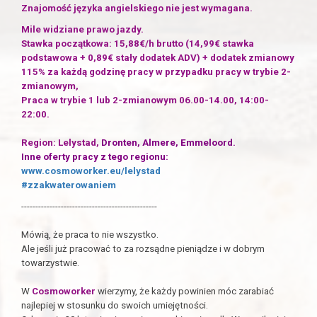
Znajomość języka angielskiego nie jest wymagana.
Mile widziane prawo jazdy.
Stawka początkowa: 15,88€/h brutto (14,99€ stawka
podstawowa + 0,89€ stały dodatek ADV) + dodatek zmianowy
115% za każdą godzinę pracy w przypadku pracy w trybie 2-
zmianowym,
Praca w trybie 1 lub 2-zmianowym 06.00-14.00, 14:00-
22:00.
Region: Lelystad,
Dronten, Almere, Emmeloord.
Inne oferty pracy z tego regionu:
www.cosmoworker.eu/l
elystad
#zzakwaterowaniem
------------------------------------------------
Mówią, że praca to nie wszystko.
Ale jeśli już pracować to za rozsądne pieniądze i w dobrym
towarzystwie.
W
Cosmoworker
wierzymy, że każdy powinien móc zarabiać
najlepiej w stosunku do swoich umiejętności.