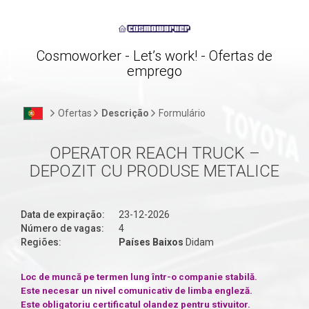
Cosmoworker - Let’s work! - Ofertas de
emprego
Ofertas
Descrição
Formulário
OPERATOR REACH TRUCK –
DEPOZIT CU PRODUSE METALICE
Data de expiração:
23-12-2026
Número de vagas:
4
Regiões:
Países Baixos
Didam
Loc de muncă pe termen lung într-o companie stabilă.
Este necesar un nivel comunicativ de limba engleză.
Este obligatoriu certificatul olandez pentru stivuitor.