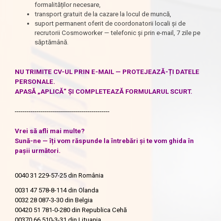
formalităților necesare,
transport gratuit de la cazare la locul de muncă,
suport permanent oferit de coordonatorii locali și de
recrutorii Cosmoworker — telefonic și prin e-mail, 7 zile pe
săptămână.
NU TRIMITE CV-UL PRIN E-MAIL — PROTEJEAZĂ-ȚI DATELE
PERSONALE.
APASĂ „APLICĂ” ȘI COMPLETEAZĂ FORMULARUL SCURT.
------------------------------------------------
Vrei să afli mai multe?
Sună-ne — îți vom răspunde la întrebări și te vom ghida în
pașii următori.
0040 31 229-57-25
din România
0031 47 578-8-114
din Olanda
0032 28 087-3-30
din Belgia
00420 51 781-0-280
din Republica Cehă
00370 66 510-3-31
din Lituania