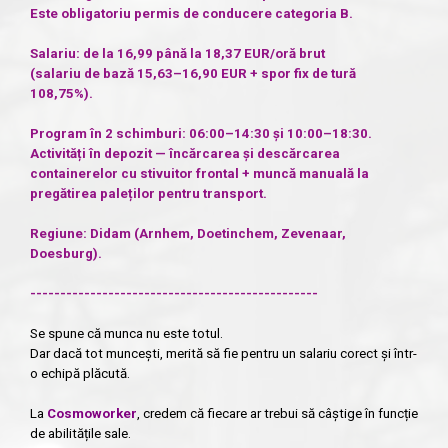
Este obligatoriu permis de conducere categoria B.
Salariu: de la 16,99 până la 18,37 EUR/oră brut
(salariu de bază 15,63–16,90 EUR + spor fix de tură
108,75%).
Program în 2 schimburi: 06:00–14:30 și 10:00–18:30.
Activități în depozit — încărcarea și descărcarea
containerelor cu stivuitor frontal + muncă manuală la
pregătirea paleților pentru transport.
Regiune: Didam (Arnhem, Doetinchem, Zevenaar,
Doesburg).
------------------------------------------------
Se spune că munca nu este totul.
Dar dacă tot muncești, merită să fie pentru un salariu corect și într-
o echipă plăcută.
La
Cosmoworker
, credem că fiecare ar trebui să câștige în funcție
de abilitățile sale.