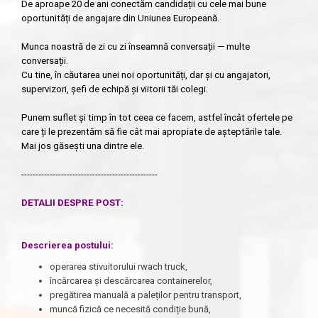
De aproape 20 de ani conectăm candidații cu cele mai bune
oportunități de angajare din Uniunea Europeană.
Munca noastră de zi cu zi înseamnă conversații — multe
conversații.
Cu tine, în căutarea unei noi oportunități, dar și cu angajatori,
supervizori, șefi de echipă și viitorii tăi colegi.
Punem suflet și timp în tot ceea ce facem, astfel încât ofertele pe
care ți le prezentăm să fie cât mai apropiate de așteptările tale.
Mai jos găsești una dintre ele.
------------------------------------------------
DETALII DESPRE POST:
Descrierea postului
:
operarea stivuitorului rwach truck,
încărcarea și descărcarea containerelor,
pregătirea manuală a paleților pentru transport,
muncă fizică ce necesită condiție bună,