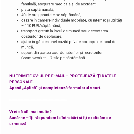
familială, asigurare medicală și de accident,
plată săptămânală,
40 de ore garantate pe săptămână,
cazare în camere individuale mobilate, cu internet și utilități
– 110 EUR/săptămână,
transport gratuit la locul de muncă sau decontarea
costurilor de deplasare,
ajutor în găsirea unei cazări private aproape de locul de
muncă,
suport din partea coordonatorilor și recrutorilor
Cosmoworker – 7 zile pe săptămână.
NU TRIMITE CV-UL PE E-MAIL – PROTEJEAZĂ-ȚI DATELE
PERSONALE.
Apasă „Aplică” și completează formularul scurt.
------------------------------------------------
Vrei să afli mai multe?
Sună-ne – îți răspundem la întrebări și îți explicăm ce
urmează.