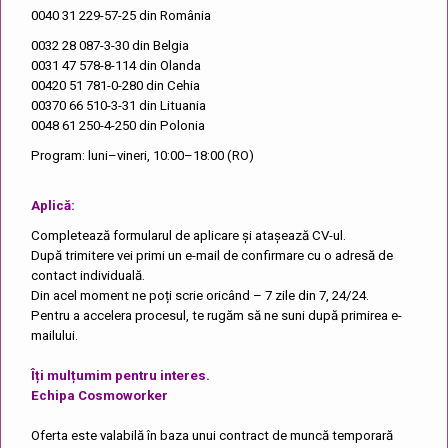
0040 31 229-57-25
din România
0032 28 087-3-30
din Belgia
0031 47 578-8-114
din Olanda
00420 51 781-0-280
din Cehia
00370 66 510-3-31
din Lituania
0048 61 250-4-250
din Polonia
Program: luni–vineri, 10:00–18:00 (RO)
Aplică:
Completează formularul de aplicare și atașează CV-ul.
După trimitere vei primi un e-mail de confirmare cu o adresă de
contact individuală.
Din acel moment ne poți scrie oricând – 7 zile din 7, 24/24.
Pentru a accelera procesul, te rugăm să ne suni după primirea e-
mailului.
Îți mulțumim pentru interes.
Echipa Cosmoworker
Oferta este valabilă în baza unui contract de muncă temporară