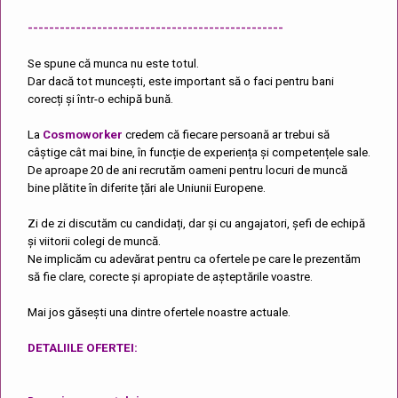
------------------------------------------------
Se spune că munca nu este totul.
Dar dacă tot muncești, este important să o faci pentru bani
corecți și într-o echipă bună.
La
Cosmoworker
credem că fiecare persoană ar trebui să
câștige cât mai bine, în funcție de experiența și competențele sale.
De aproape 20 de ani recrutăm oameni pentru locuri de muncă
bine plătite în diferite țări ale Uniunii Europene.
Zi de zi discutăm cu candidați, dar și cu angajatori, șefi de echipă
și viitorii colegi de muncă.
Ne implicăm cu adevărat pentru ca ofertele pe care le prezentăm
să fie clare, corecte și apropiate de așteptările voastre.
Mai jos găsești una dintre ofertele noastre actuale.
DETALIILE OFERTEI: