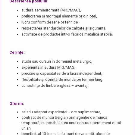
Descrierea postului:
sudură semiautomată (MIG/MAG),
prelucrarea și montajul elementelor din oțel,
lucru conform desenelor tehnice,
respectarea standardelor de calitate și siguranță,
activitate de producție într-o fabrică metalică stabilă.
Cerințe:
studii sau cursuri în domeniul metalurgic,
experiență în sudura MIG/MAG,
precizie și capacitatea de a lucra independent,
flexibilitate și dorință de muncă pe termen lung,
cunoștințe de limba engleză – avantaj.
Oferim:
salariu adaptat experienței + ore suplimentare,
contract de muncă belgian prin agenție de muncă
temporară, cu posibilitatea unui contract permanent după
un an,
beneficii: al 13-lea salariu, bani de vacanță, alocație