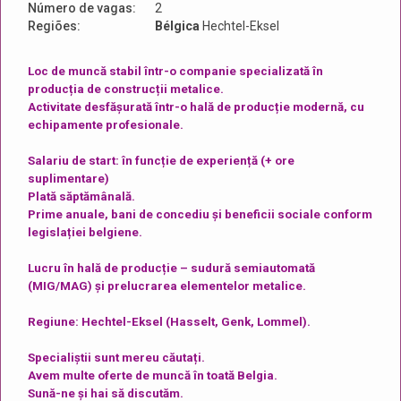
Número de vagas:
2
Regiões:
Bélgica
Hechtel-Eksel
Loc de muncă stabil într-o companie specializată în
producția de construcții metalice.
Activitate desfășurată într-o hală de producție modernă, cu
echipamente profesionale.
Salariu de start: în funcție de experiență (+ ore
suplimentare)
Plată săptămânală.
Prime anuale, bani de concediu și beneficii sociale conform
legislației belgiene.
Lucru în hală de producție – sudură semiautomată
(MIG/MAG) și prelucrarea elementelor metalice.
Regiune: Hechtel-Eksel (Hasselt, Genk, Lommel).
Specialiștii sunt mereu căutați.
Avem multe oferte de muncă în toată Belgia.
Sună-ne și hai să discutăm.