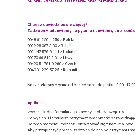
KLIKNIJ „APLIKUJ” I WYPEŁNIJ KRÓTKI FORMULARZ.
------------------------------------------------
Chcesz dowiedzieć się więcej?
Zadzwoń – odpowiemy na pytania i powiemy, co zrobić d
0048 61 250-4-250 z Polski
0032 28 087-3-30 z Belgii
0031 47 578-8-114 z Holandii
00370 66 510-3-31 z Litwy
00420 51 781-0-280 z Czech
0040 31 229-57-25 z Rumunii
Nasze telefony czynne od poniedziałku do piątku, 9:00–17:00
Aplikuj:
Wypełnij krótki formularz aplikacyjny i dołącz swoje CV.
Po wysłaniu formularza otrzymasz wiadomość potwierdzając
Od tego momentu możesz kontaktować się z nami mailowo 7 
Aby przyspieszyć proces, zadzwoń do nas po otrzymaniu ma