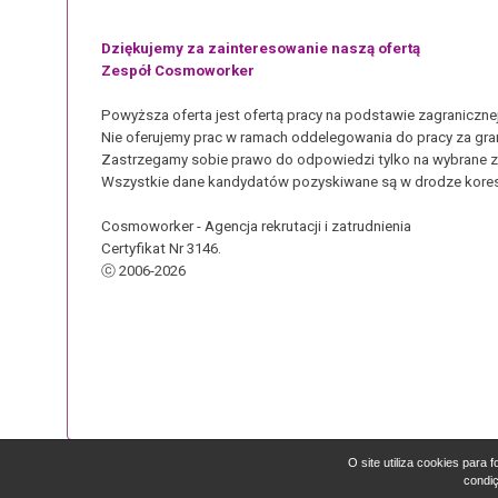
Dziękujemy za zainteresowanie naszą ofertą
Zespół Cosmoworker
Powyższa oferta jest ofertą pracy na podstawie zagraniczn
Nie oferujemy prac w ramach oddelegowania do pracy za gra
Zastrzegamy sobie prawo do odpowiedzi tylko na wybrane z
Wszystkie dane kandydatów pozyskiwane są w drodze kores
Cosmoworker - Agencja rekrutacji i zatrudnienia
Certyfikat Nr 3146.
ⓒ 2006-2026
O site utiliza cookies para
condi