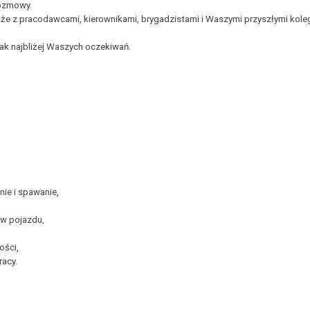
rozmowy.
że z pracodawcami, kierownikami, brygadzistami i Waszymi przyszłymi koleg
ak najbliżej Waszych oczekiwań.
ie i spawanie,
ów pojazdu,
ości,
racy.