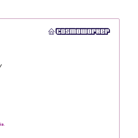
Y
ia.