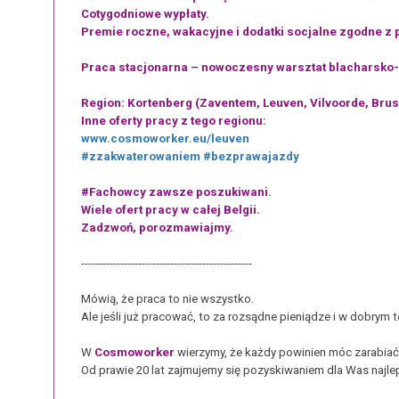
Cotygodniowe wypłaty.
Premie roczne, wakacyjne i dodatki socjalne zgodne z 
Praca stacjonarna – nowoczesny warsztat blacharsko-l
Region: Kortenberg (Zaventem, Leuven, Vilvoorde, Brus
Inne oferty pracy z tego regionu:
www.cosmoworker.eu/leuven
#zzakwaterowaniem
#bezprawajazdy
#Fachowcy zawsze poszukiwani.
Wiele ofert pracy w całej Belgii.
Zadzwoń, porozmawiajmy.
------------------------------------------------
Mówią, że praca to nie wszystko.
Ale jeśli już pracować, to za rozsądne pieniądze i w dobrym 
W
Cosmoworker
wierzymy, że każdy powinien móc zarabiać 
Od prawie 20 lat zajmujemy się pozyskiwaniem dla Was najlepi