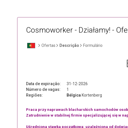
Cosmoworker - Działamy! - Of
Ofertas
Descrição
Formulário
Data de expiração:
31-12-2026
Número de vagas:
1
Regiões:
Bélgica
Kortenberg
Praca przy naprawach blacharskich samochodów osobow
Zatrudnienie w stabilnej firmie specjalizującej się w
Uśredniona stawka początkowa: uzależniona od doświa