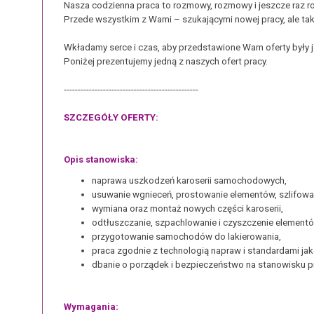
Nasza codzienna praca to rozmowy, rozmowy i jeszcze raz 
Przede wszystkim z Wami – szukającymi nowej pracy, ale tak
Wkładamy serce i czas, aby przedstawione Wam oferty były j
Poniżej prezentujemy jedną z naszych ofert pracy.
------------------------------------------------
SZCZEGÓŁY OFERTY:
Opis stanowiska:
naprawa uszkodzeń karoserii samochodowych,
usuwanie wgnieceń, prostowanie elementów, szlifowan
wymiana oraz montaż nowych części karoserii,
odtłuszczanie, szpachlowanie i czyszczenie element
przygotowanie samochodów do lakierowania,
praca zgodnie z technologią napraw i standardami jak
dbanie o porządek i bezpieczeństwo na stanowisku p
Wymagania: