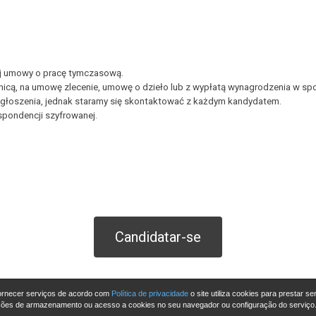
ej umowy o pracę tymczasową.
nicą, na umowę zlecenie, umowę o dzieło lub z wypłatą wynagrodzenia w spo
głoszenia, jednak staramy się skontaktować z każdym kandydatem.
pondencji szyfrowanej.
Candidatar-se
 fornecer serviços de acordo com
Política de privacidade
o site utiliza cookies para prestar se
ções de armazenamento ou acesso a cookies no seu navegador ou configuração do serviço