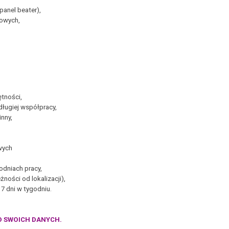
anel beater),
towych,
tności,
ługiej współpracy,
inny,
wych
odniach pracy,
ności od lokalizacji),
7 dni w tygodniu.
O SWOICH DANYCH.