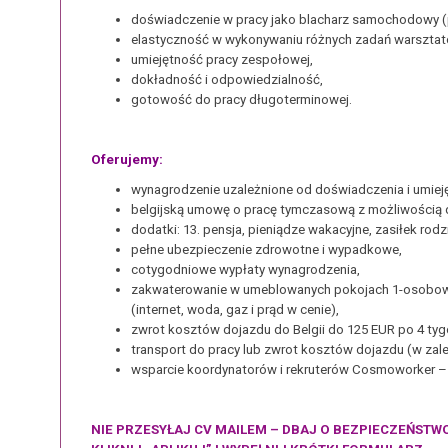
doświadczenie w pracy jako blacharz samochodowy (p
elastyczność w wykonywaniu różnych zadań warszta
umiejętność pracy zespołowej,
dokładność i odpowiedzialność,
gotowość do pracy długoterminowej.
Oferujemy:
wynagrodzenie uzależnione od doświadczenia i umieję
belgijską umowę o pracę tymczasową z możliwością d
dodatki: 13. pensja, pieniądze wakacyjne, zasiłek rodz
pełne ubezpieczenie zdrowotne i wypadkowe,
cotygodniowe wypłaty wynagrodzenia,
zakwaterowanie w umeblowanych pokojach 1-osobo
(internet, woda, gaz i prąd w cenie),
zwrot kosztów dojazdu do Belgii do 125 EUR po 4 tyg
transport do pracy lub zwrot kosztów dojazdu (w zależ
wsparcie koordynatorów i rekruterów Cosmoworker – 
NIE PRZESYŁAJ CV MAILEM – DBAJ O BEZPIECZEŃSTW