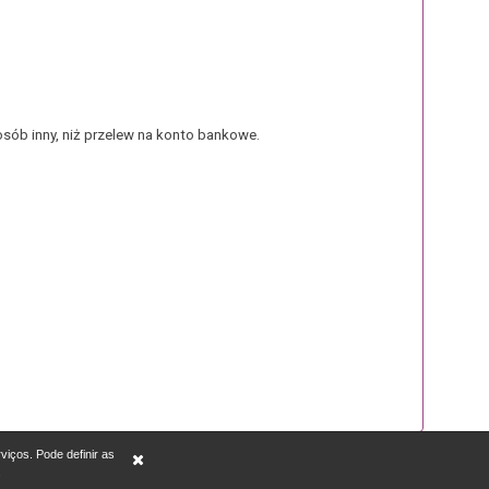
sób inny, niż przelew na konto bankowe.
rviços. Pode definir as
.