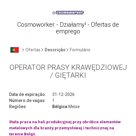
Cosmoworker - Działamy! - Ofertas de
emprego
Ofertas
Descrição
Formulário
OPERATOR PRASY KRAWĘDZIOWEJ
/ GIĘTARKI
Data de expiração:
31-12-2026
Número de vagas:
1
Regiões:
Bélgica
Meise
Stała praca na hali produkcyjnej przy obróbce elementów
metalowych dla branży przemysłowej i technicznej na
terenie Belgii.