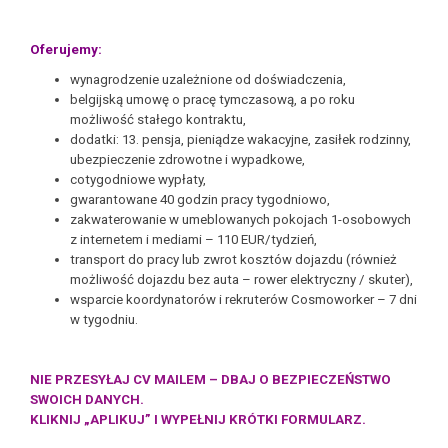
Oferujemy:
wynagrodzenie uzależnione od doświadczenia,
belgijską umowę o pracę tymczasową, a po roku
możliwość stałego kontraktu,
dodatki: 13. pensja, pieniądze wakacyjne, zasiłek rodzinny,
ubezpieczenie zdrowotne i wypadkowe,
cotygodniowe wypłaty,
gwarantowane 40 godzin pracy tygodniowo,
zakwaterowanie w umeblowanych pokojach 1-osobowych
z internetem i mediami – 110 EUR/tydzień,
transport do pracy lub zwrot kosztów dojazdu (również
możliwość dojazdu bez auta – rower elektryczny / skuter),
wsparcie koordynatorów i rekruterów Cosmoworker – 7 dni
w tygodniu.
NIE PRZESYŁAJ CV MAILEM – DBAJ O BEZPIECZEŃSTWO
SWOICH DANYCH.
KLIKNIJ „APLIKUJ” I WYPEŁNIJ KRÓTKI FORMULARZ.