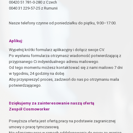
00420 51 781-0-280 z Czech
0040 31 229-57-25 z Rumunii
Nasze telefony czynne od poniedziałku do piątku, 9:00–17:00.
Aplikuj:
Wypełnij krótki formularz aplikacyjny i dołącz swoje CV.
Po wysłaniu formularza otrzymasz wiadomość potwierdzającą z
przypisanego Ci indywidualnego adresu mailowego.
Od tego momentu możesz kontaktować się z nami mailowo 7 dni
w tygodniu, 24 godziny na dobę.
Aby przyspieszyć proces, zadzwoń do nas po otrzymaniu maila
potwierdzającego.
Dziękujemy za zainteresowanie naszą ofertą
Zespół Cosmoworker
Powyższa oferta jest ofertą pracy na podstawie zagranicznej
umowy o pracę tymczasową.
Nie oferujemy prac w ramach oddelegowania do pracy za granicą,