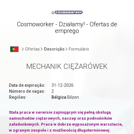
Cosmoworker - Działamy! - Ofertas de
emprego
Ofertas
Descrição
Formulário
MECHANIK CIĘŻARÓWEK
Data de expiração:
31-12-2026
Número de vagas:
2
Regiões:
Bélgica
Bilzen
Stała praca w serwisie zajmującym się pełną obsługą
samochodów ciężarowych, naczep oraz podnośników
załadunkowych. Praca w dobrze wyposażonym warsztacie,
w zgranym zespole i z możliwością długoterminowej