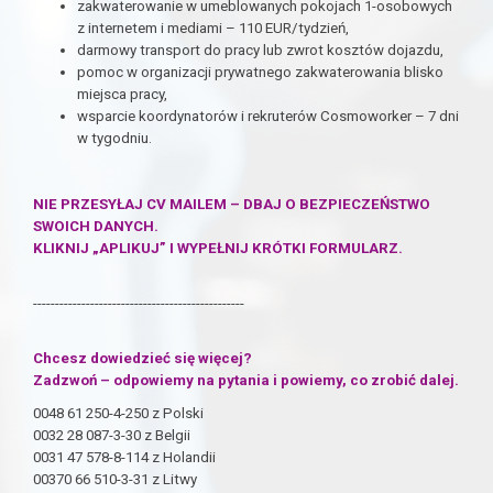
zakwaterowanie w umeblowanych pokojach 1-osobowych
z internetem i mediami – 110 EUR/tydzień,
darmowy transport do pracy lub zwrot kosztów dojazdu,
pomoc w organizacji prywatnego zakwaterowania blisko
miejsca pracy,
wsparcie koordynatorów i rekruterów Cosmoworker – 7 dni
w tygodniu.
NIE PRZESYŁAJ CV MAILEM – DBAJ O BEZPIECZEŃSTWO
SWOICH DANYCH.
KLIKNIJ „APLIKUJ” I WYPEŁNIJ KRÓTKI FORMULARZ.
------------------------------------------------
Chcesz dowiedzieć się więcej?
Zadzwoń – odpowiemy na pytania i powiemy, co zrobić dalej.
0048 61 250-4-250 z Polski
0032 28 087-3-30 z Belgii
0031 47 578-8-114 z Holandii
00370 66 510-3-31 z Litwy