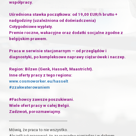
współpracy.
Uśredniona stawka początkowa: od 19,00 EUR/h brutto +
nadgodziny (uzależniona od doświadczenia)
Cotygodniowe wypłaty.
Premie roczne, wakacyjne oraz dodatki socjalne zgodne z
belgijskim prawem.
Praca w serwisie stacjonarnym — od przeglądów i
diagnostyki, po kompleksowe naprawy ciężarówek i naczep.
Region: Bilzen (Genk, Hasselt, Maastricht).
Inne oferty pracy z tego regionu:
www.cosmoworker.eu/hasselt
#zzakwaterowaniem
#Fachowcy zawsze poszukiwani.
Wiele ofert pracy w całej Belgii.
Zadzwoń, porozmawiajmy.
------------------------------------------------
Mówią, że praca to nie wszystko.
Ale jeśli już pracować, to za rozsądne pieniądze i w dobrym