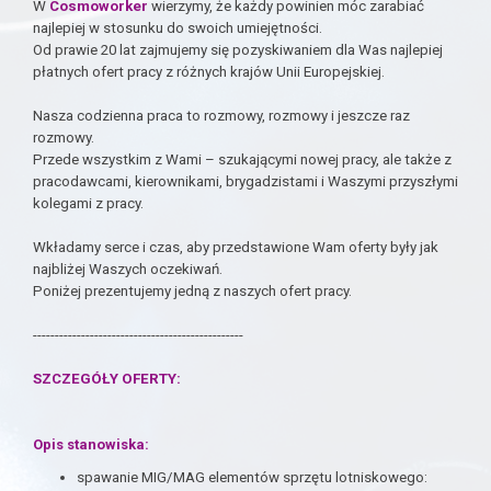
W
Cosmoworker
wierzymy, że każdy powinien móc zarabiać
najlepiej w stosunku do swoich umiejętności.
Od prawie 20 lat zajmujemy się pozyskiwaniem dla Was najlepiej
płatnych ofert pracy z różnych krajów Unii Europejskiej.
Nasza codzienna praca to rozmowy, rozmowy i jeszcze raz
rozmowy.
Przede wszystkim z Wami – szukającymi nowej pracy, ale także z
pracodawcami, kierownikami, brygadzistami i Waszymi przyszłymi
kolegami z pracy.
Wkładamy serce i czas, aby przedstawione Wam oferty były jak
najbliżej Waszych oczekiwań.
Poniżej prezentujemy jedną z naszych ofert pracy.
------------------------------------------------
SZCZEGÓŁY OFERTY:
Opis stanowiska:
spawanie MIG/MAG elementów sprzętu lotniskowego: