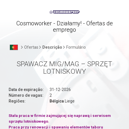
Cosmoworker - Działamy! - Ofertas de
emprego
Ofertas
Descrição
Formulário
SPAWACZ MIG/MAG – SPRZĘT
LOTNISKOWY
Data de expiração:
31-12-2026
Número de vagas:
2
Regiões:
Bélgica
Liege
Stała praca w firmie zajmującej się naprawą i serwisem
sprzętu lotniskowego.
Praca przy renowacji i spawaniu elementów taboru