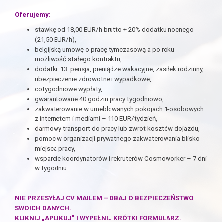
Oferujemy:
stawkę od 18,00 EUR/h brutto + 20% dodatku nocnego
(21,50 EUR/h),
belgijską umowę o pracę tymczasową a po roku
możliwość stałego kontraktu,
dodatki: 13. pensja, pieniądze wakacyjne, zasiłek rodzinny,
ubezpieczenie zdrowotne i wypadkowe,
cotygodniowe wypłaty,
gwarantowane 40 godzin pracy tygodniowo,
zakwaterowanie w umeblowanych pokojach 1-osobowych
z internetem i mediami – 110 EUR/tydzień,
darmowy transport do pracy lub zwrot kosztów dojazdu,
pomoc w organizacji prywatnego zakwaterowania blisko
miejsca pracy,
wsparcie koordynatorów i rekruterów Cosmoworker – 7 dni
w tygodniu.
NIE PRZESYŁAJ CV MAILEM – DBAJ O BEZPIECZEŃSTWO
SWOICH DANYCH.
KLIKNIJ „APLIKUJ” I WYPEŁNIJ KRÓTKI FORMULARZ.