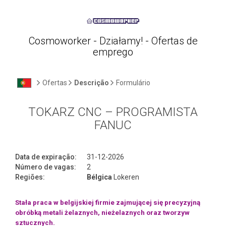
Cosmoworker - Działamy! - Ofertas de
emprego
Ofertas
Descrição
Formulário
TOKARZ CNC – PROGRAMISTA
FANUC
Data de expiração:
31-12-2026
Número de vagas:
2
Regiões:
Bélgica
Lokeren
Stała praca w belgijskiej firmie zajmującej się precyzyjną
obróbką metali żelaznych, nieżelaznych oraz tworzyw
sztucznych.