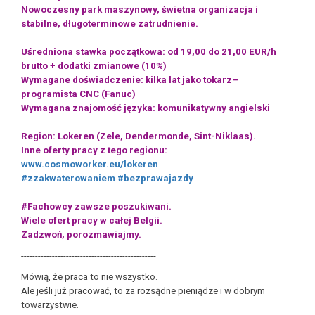
Nowoczesny park maszynowy, świetna organizacja i
stabilne, długoterminowe zatrudnienie.
Uśredniona stawka początkowa: od 19,00 do 21,00 EUR/h
brutto + dodatki zmianowe (10%)
Wymagane doświadczenie: kilka lat jako tokarz–
programista CNC (Fanuc)
Wymagana znajomość języka: komunikatywny angielski
Region: Lokeren (Zele, Dendermonde, Sint-Niklaas).
Inne oferty pracy z tego regionu:
www.cosmoworker.eu/lokeren
#zzakwaterowaniem
#bezprawajazdy
#Fachowcy zawsze poszukiwani.
Wiele ofert pracy w całej Belgii.
Zadzwoń, porozmawiajmy.
------------------------------------------------
Mówią, że praca to nie wszystko.
Ale jeśli już pracować, to za rozsądne pieniądze i w dobrym
towarzystwie.