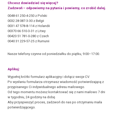
Chcesz dowiedzieć się więcej?
Zadzwoń – odpowiemy na pytania i powiemy, co zrobić dalej.
0048 61 250-4-250 z Polski
0032 28 087-3-30 z Belgii
0031 47 578-8-114 z Holandii
00370 66 510-3-31 z Litwy
00420 51 781-0-280 z Czech
0040 31 229-57-25 z Rumunii
Nasze telefony czynne od poniedziałku do piątku, 9:00–17:00.
Aplikuj:
Wypełnij krótki formularz aplikacyjny i dołącz swoje CV.
Po wysłaniu formularza otrzymasz wiadomość potwierdzającą z
przypisanego Ci indywidualnego adresu mailowego.
Od tego momentu możesz kontaktować się z nami mailowo 7 dni
w tygodniu, 24 godziny na dobę.
Aby przyspieszyć proces, zadzwoń do nas po otrzymaniu maila
potwierdzającego.