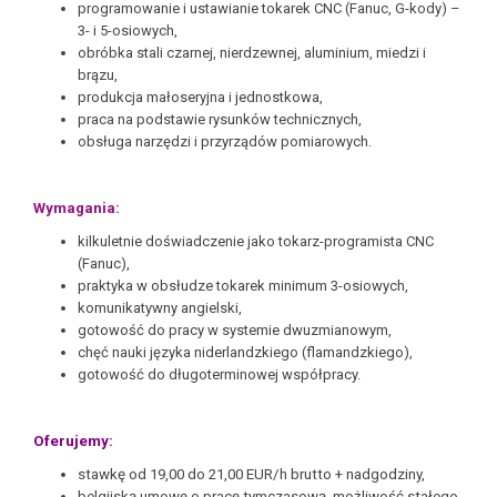
programowanie i ustawianie tokarek CNC (Fanuc, G-kody) –
3- i 5-osiowych,
obróbka stali czarnej, nierdzewnej, aluminium, miedzi i
brązu,
produkcja małoseryjna i jednostkowa,
praca na podstawie rysunków technicznych,
obsługa narzędzi i przyrządów pomiarowych.
Wymagania:
kilkuletnie doświadczenie jako tokarz-programista CNC
(Fanuc),
praktyka w obsłudze tokarek minimum 3-osiowych,
komunikatywny angielski,
gotowość do pracy w systemie dwuzmianowym,
chęć nauki języka niderlandzkiego (flamandzkiego),
gotowość do długoterminowej współpracy.
Oferujemy:
stawkę od 19,00 do 21,00 EUR/h brutto + nadgodziny,
belgijską umowę o pracę tymczasową, możliwość stałego