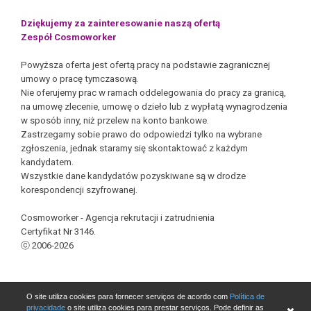
Dziękujemy za zainteresowanie naszą ofertą
Zespół Cosmoworker
Powyższa oferta jest ofertą pracy na podstawie zagranicznej
umowy o pracę tymczasową.
Nie oferujemy prac w ramach oddelegowania do pracy za granicą,
na umowę zlecenie, umowę o dzieło lub z wypłatą wynagrodzenia
w sposób inny, niż przelew na konto bankowe.
Zastrzegamy sobie prawo do odpowiedzi tylko na wybrane
zgłoszenia, jednak staramy się skontaktować z każdym
kandydatem.
Wszystkie dane kandydatów pozyskiwane są w drodze
korespondencji szyfrowanej.
Cosmoworker - Agencja rekrutacji i zatrudnienia
Certyfikat Nr 3146.
ⓒ 2006-2026
O site utiliza cookies para fornecer serviços de acordo com
Política de
Candidatar-se
privacidade
o site utiliza cookies para prestar serviços. Pode definir as