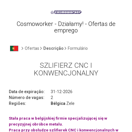
Cosmoworker - Działamy! - Ofertas de
emprego
Ofertas
Descrição
Formulário
SZLIFIERZ CNC I
KONWENCJONALNY
Data de expiração:
31-12-2026
Número de vagas:
2
Regiões:
Bélgica
Zele
Stała praca w belgijskiej firmie specjalizującej się w
precyzyjnej obróbce metalu.
Praca przy obsłudze szlifierek CNC i konwencjonalnych w