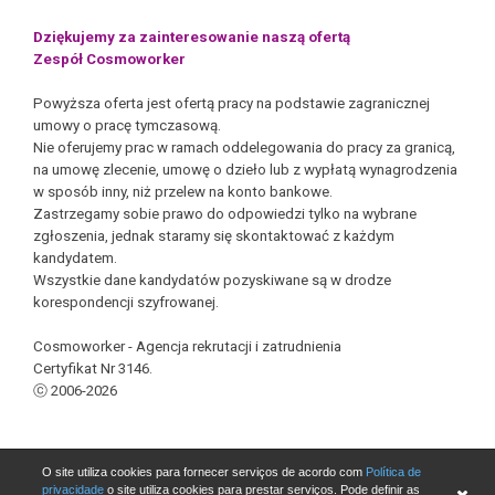
Dziękujemy za zainteresowanie naszą ofertą
Zespół Cosmoworker
Powyższa oferta jest ofertą pracy na podstawie zagranicznej
umowy o pracę tymczasową.
Nie oferujemy prac w ramach oddelegowania do pracy za granicą,
na umowę zlecenie, umowę o dzieło lub z wypłatą wynagrodzenia
w sposób inny, niż przelew na konto bankowe.
Zastrzegamy sobie prawo do odpowiedzi tylko na wybrane
zgłoszenia, jednak staramy się skontaktować z każdym
kandydatem.
Wszystkie dane kandydatów pozyskiwane są w drodze
korespondencji szyfrowanej.
Cosmoworker - Agencja rekrutacji i zatrudnienia
Certyfikat Nr 3146.
ⓒ 2006-2026
O site utiliza cookies para fornecer serviços de acordo com
Política de
Candidatar-se
privacidade
o site utiliza cookies para prestar serviços. Pode definir as