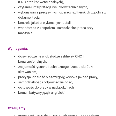
(CNC oraz konwencjonalnych),
czytanie i interpretacja rysunków technicznych,
wykonywanie precyzyjnych operacji szlifierskich zgodnie z
dokumentacją,
kontrola jakości wykonanych detali,
współpraca z zespołem i samodzielna praca przy
maszynie.
Wymagania:
doświadczenie w obsłudze szlifierek CNC i
konwencjonalnych,
znajomość rysunku technicznego i zasad obróbki
skrawaniem,
precyzja, dbałość o szczegóły, wysoka jakość pracy,
samodzielność i odpowiedzialność,
gotowość do pracy w nadgodzinach,
komunikatywny język angielski.
Oferujemy:
stawkę od 18,00 do 19,00 EUR/h brutto + nadgodziny,