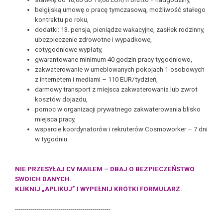
belgijską umowę o pracę tymczasową, możliwość stałego
kontraktu po roku,
dodatki: 13. pensja, pieniądze wakacyjne, zasiłek rodzinny,
ubezpieczenie zdrowotne i wypadkowe,
cotygodniowe wypłaty,
gwarantowane minimum 40 godzin pracy tygodniowo,
zakwaterowanie w umeblowanych pokojach 1-osobowych
z internetem i mediami – 110 EUR/tydzień,
darmowy transport z miejsca zakwaterowania lub zwrot
kosztów dojazdu,
pomoc w organizacji prywatnego zakwaterowania blisko
miejsca pracy,
wsparcie koordynatorów i rekruterów Cosmoworker – 7 dni
w tygodniu.
NIE PRZESYŁAJ CV MAILEM – DBAJ O BEZPIECZEŃSTWO
SWOICH DANYCH.
KLIKNIJ „APLIKUJ” I WYPEŁNIJ KRÓTKI FORMULARZ.
------------------------------------------------