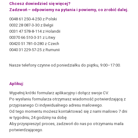
Chcesz dowiedzieć się więcej?
Zadzwoń – odpowiemy na pytania i powiemy, co zrobić dalej.
0048 61 250-4-250 z Polski
0032 28 087-3-30 z Belgii
0031 47 578-8-114 z Holandii
00370 66 510-3-31 z Litwy
00420 51 781-0-280 z Czech
0040 31 229-57-25 z Rumunii
Nasze telefony czynne od poniedziałku do piątku, 9:00–17:00.
Aplikuj:
Wypełnij krótki formularz aplikacyjny i dołącz swoje CV.
Po wysłaniu formularza otrzymasz wiadomość potwierdzającą z
przypisanego Ci indywidualnego adresu mailowego.
Od tego momentu możesz kontaktować się z nami mailowo 7 dni
w tygodniu, 24 godziny na dobę.
Aby przyspieszyć proces, zadzwoń do nas po otrzymaniu maila
potwierdzającego.