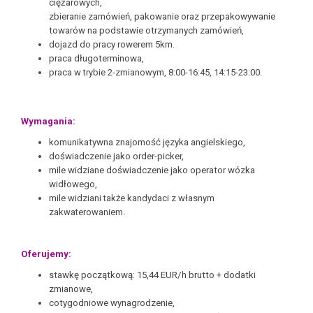
ciężarowych,
zbieranie zamówień, pakowanie oraz przepakowywanie
towarów na podstawie otrzymanych zamówień,
dojazd do pracy rowerem 5km.
praca długoterminowa,
praca w trybie 2-zmianowym, 8:00-16:45, 14:15-23:00.
Wymagania:
komunikatywna znajomość języka angielskiego,
doświadczenie jako order-picker,
mile widziane doświadczenie jako operator wózka
widłowego,
mile widziani także kandydaci z własnym
zakwaterowaniem.
Oferujemy:
stawkę początkową: 15,44 EUR/h brutto + dodatki
zmianowe,
cotygodniowe wynagrodzenie,