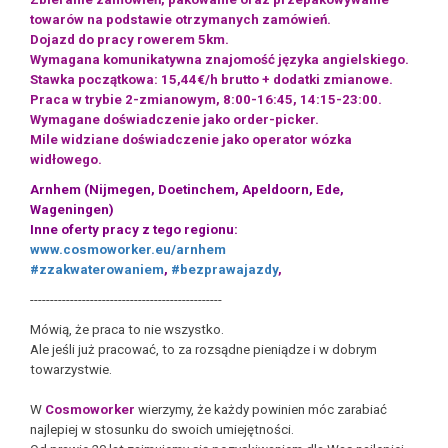
towarów na podstawie otrzymanych zamówień.
Dojazd do pracy rowerem 5km.
Wymagana komunikatywna znajomość języka angielskiego.
Stawka początkowa: 15,44€/h brutto + dodatki zmianowe.
Praca w trybie 2-zmianowym, 8:00-16:45, 14:15-23:00.
Wymagane doświadczenie jako order-picker.
Mile widziane doświadczenie jako operator wózka
widłowego.
Arnhem (Nijmegen, Doetinchem, Apeldoorn, Ede,
Wageningen)
Inne oferty pracy z tego regionu:
www.cosmoworker.eu/arnhem
#zzakwaterowaniem
,
#bezprawajazdy
,
------------------------------------------------
Mówią, że praca to nie wszystko.
Ale jeśli już pracować, to za rozsądne pieniądze i w dobrym
towarzystwie.
W
Cosmoworker
wierzymy, że każdy powinien móc zarabiać
najlepiej w stosunku do swoich umiejętności.