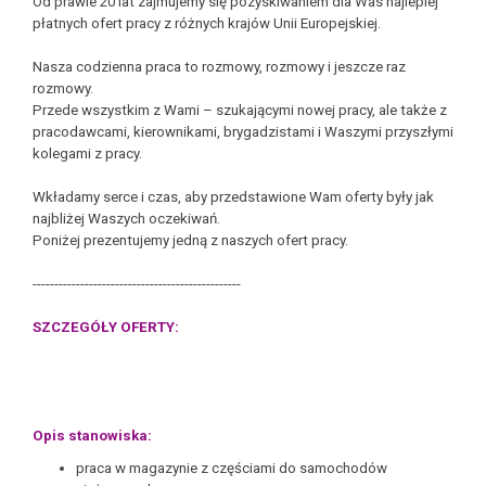
Od prawie 20 lat zajmujemy się pozyskiwaniem dla Was najlepiej
płatnych ofert pracy z różnych krajów Unii Europejskiej.
Nasza codzienna praca to rozmowy, rozmowy i jeszcze raz
rozmowy.
Przede wszystkim z Wami – szukającymi nowej pracy, ale także z
pracodawcami, kierownikami, brygadzistami i Waszymi przyszłymi
kolegami z pracy.
Wkładamy serce i czas, aby przedstawione Wam oferty były jak
najbliżej Waszych oczekiwań.
Poniżej prezentujemy jedną z naszych ofert pracy.
------------------------------------------------
SZCZEGÓŁY OFERTY:
Opis stanowiska:
praca w magazynie z częściami do samochodów