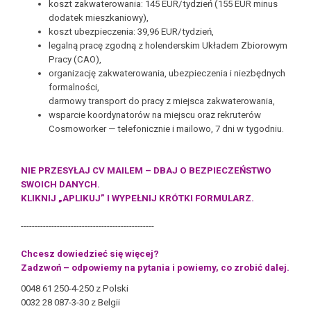
koszt zakwaterowania: 145 EUR/tydzień (155 EUR minus
dodatek
mieszkaniowy),
koszt ubezpieczenia: 39,96 EUR/tydzień,
l
egalną pracę zgodną z holenderskim Układem Zbiorowym
Pracy (CAO),
organizację zakwaterowania, ubezpieczenia i niezbędnych
formalności,
darmowy transport do pracy z miejsca zakwaterowania,
wsparcie koordynatorów na miejscu oraz rekruterów
Cosmoworker —
telefonicznie i mailowo, 7 dni w tygodniu.
NIE PRZESYŁAJ CV MAILEM – DBAJ O BEZPIECZEŃSTWO
SWOICH DANYCH.
KLIKNIJ „APLIKUJ” I WYPEŁNIJ KRÓTKI FORMULARZ.
------------------------------------------------
Chcesz dowiedzieć się więcej?
Zadzwoń – odpowiemy na pytania i powiemy, co zrobić dalej.
0048 61 250-4-250 z Polski
0032 28 087-3-30 z Belgii