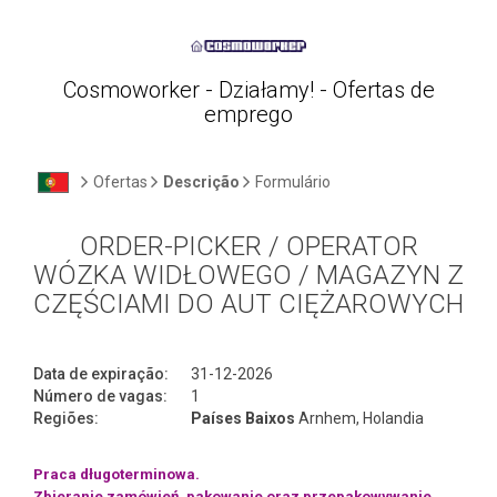
Cosmoworker - Działamy! - Ofertas de
emprego
Ofertas
Descrição
Formulário
ORDER-PICKER / OPERATOR
WÓZKA WIDŁOWEGO / MAGAZYN Z
CZĘŚCIAMI DO AUT CIĘŻAROWYCH
Data de expiração:
31-12-2026
Número de vagas:
1
Regiões:
Países Baixos
Arnhem, Holandia
Praca długoterminowa.
Zbieranie zamówień, pakowanie oraz przepakowywanie