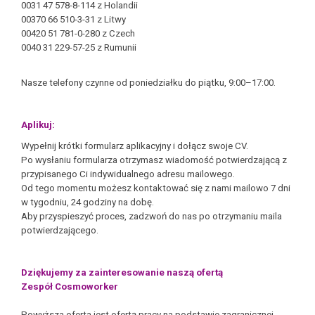
0031 47 578-8-114 z Holandii
00370 66 510-3-31 z Litwy
00420 51 781-0-280 z Czech
0040 31 229-57-25 z Rumunii
Nasze telefony czynne od poniedziałku do piątku, 9:00–17:00.
Aplikuj:
Wypełnij krótki formularz aplikacyjny i dołącz swoje CV.
Po wysłaniu formularza otrzymasz wiadomość potwierdzającą z
przypisanego Ci indywidualnego adresu mailowego.
Od tego momentu możesz kontaktować się z nami mailowo 7 dni
w tygodniu, 24 godziny na dobę.
Aby przyspieszyć proces, zadzwoń do nas po otrzymaniu maila
potwierdzającego.
Dziękujemy za zainteresowanie naszą ofertą
Zespół Cosmoworker
Powyższa oferta jest ofertą pracy na podstawie zagranicznej